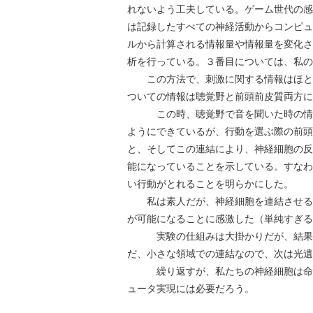
れないよう工夫している。ゲーム世代の感
は記録したすべての神経活動からコンピュ
ルから計算される情報量や情報量を変化さ
析を行っている。３番目については、私の
この方法で、刺激に関する情報はほとん
ついての情報は聴覚野と前頭前皮質両方に
この時、聴覚野で音を聞いた時の情報
ようにできているが、行動を選ぶ際の前頭
と、そしてこの連結により、神経細胞の反
能になっていることを示している。すなわ
い行動がとれることを明らかにした。
私は素人だが、神経細胞を連結させるこ
が可能になることに感激した（単純すぎる
実験の仕組みは大掛かりだが、結果は
だ、小さな領域での連結なので、次は光遺
繰り返すが、私たちの神経細胞は命令
ュータ実現には必要だろう。