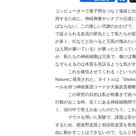
コンピューターで素子間をつなぐ連絡と比
持するために、神経興奮やシナプス伝達に
ばならない。この激しい代謝のおかげで、
で捉えられる血流の変化として私たちが捉
が多く、ICなどと比べると冗長の塊みた
は人間が書いている）が勝ったと言ってい
が、私たちの神経細胞は冗長で、働けば働
なぞらえるのは本質を見誤るような気がす
これを確信させてくれる（というのは
Natureに発表された。タイトルは「Distinct time
ールを持つ神経集団コードが大脳皮質横断
この研究の目的は私が前書きで述べた
行動がおこる時、近くにある神経細胞間で
く、頭の中で答えがあったのだろう。これ
マウスを用いた実験で、課題は音が聞
するため、聴覚野皮質と前頭前皮質を長焦
由に動かすことはできないので、なんと球