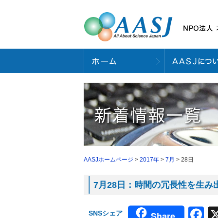
AASJホームページ
>
2017年
>
7月
> 28日
7月28日：時間の冗長性を生み出
F
SNSシェア
Share