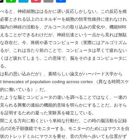
有
べると、神経細胞ははるかに遅い反応しかしない。この反応を維
必要とされる以上のエネルギーを細胞の恒常性維持に使わなけれ
脳内の神経の活動を、グルコースの取り込みの変化や、機能MRI
えることができるわけだが、神経伝達という一点から見れば無駄
いな存在だ。今、将棋や碁でコンピュータ（実際にはアルゴリズム
るが、これは当たり前のことで、コンピュータは早くて疲れない
くほど疲れてしまう。この意味で、脳をそのままコンピュータに
る。
私の思い込みだが）、素晴らしい論文がハーバード大学から
scales of population coding across cortex （異なる時間スケ
的に働いている）」だ。
ような脳とコンピュータの違いを調べることではなく、一連の
見られる興奮の連結の機能的意味を明らかにすることだ。おそら
を証明するための凝った実験系を確立している。
こえる方向に動くという単純な行動だ。この時の脳活動を記録
点の2光子顕微鏡でモニターする。モニターのためにはマウスを自
状のトレッドミルにマウスを乗せ、音の方向へ歩いても位置がず