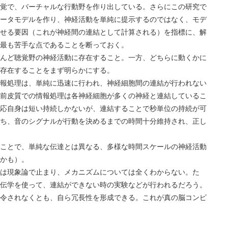
覚で、バーチャルな行動野を作り出している。さらにこの研究で
ータモデルを作り、神経活動を単純に提示するのではなく、モデ
せる要因（これが神経間の連結として計算される）を指標に、解
最も苦手な点であることを断っておく。
ど聴覚野の神経活動に存在すること。一方、どちらに動くかに
存在することをまず明らかにする。
処理は、単純に迅速に行われ、神経細胞間の連結が行われない
前皮質での情報処理は各神経細胞が多くの神経と連結しているこ
応自身は短い持続しかないが、連結することで秒単位の持続が可
ち、音のシグナルが行動を決めるまでの時間十分維持され、正し
とで、単純な伝達とは異なる、多様な時間スケールの神経活動
かも）。
現象論で止まり、メカニズムについては全くわからない。た
伝学を使って、連結ができない時の実験などが行われるだろう。
されなくとも、自ら冗長性を形成できる。これが真の脳コンピ