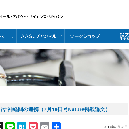
す神経間の連携（7月19日号Nature掲載論文）
acebook
X
Line
Hatena
Pocket
Email
共
2017年7月28日