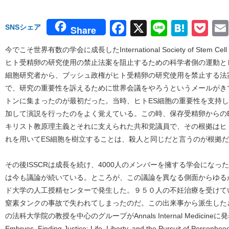
Facebook
X
Line
Hate
Po
SNSシェア
Share
今でこそ世界有数の学会に成長したInternational Society of Stem Ce
ヒト受精卵の研究使用の禁止法案を阻止するための科学者側の運動と
細胞研究者から、ブッシュ政権がヒト受精卵の研究使用を禁止する法
で、研究の重要性を訴えるために世界会議をやろうというメールがき
トンに集まったのが最初だった。当時、ヒトES細胞の重要性を支持
加して演説を行ったのをよく覚えている。この時、保存受精卵からの
キリスト教原理主義とそれに支えられた共和党議員で、その根拠はヒ
れを用いてES細胞を樹立することは、殺人と同じだと言うのが根拠
その後ISSCRは成長を続け、4000人のメンバーを擁する学会にな
は今も議論が続いている。ところが、この議論を異なる側面からゆる
ド大学の人工授精センターで発生した。９５０人の不妊治療を受けて
窒素タンクの事故で失われてしまったのだ。この出来事から派生した
の法科大学院の教授を中心のグループがAnnals Internal Medicine
Embryos, Finding Justice: Life, Liberty, and the Pursuit