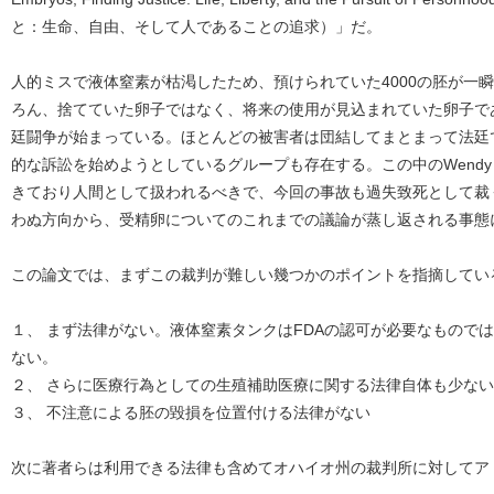
と：生命、自由、そして人であることの追求）」だ。
人的ミスで液体窒素が枯渇したため、預けられていた4000の胚が一
ろん、捨てていた卵子ではなく、将来の使用が見込まれていた卵子で
廷闘争が始まっている。ほとんどの被害者は団結してまとまって法廷
的な訴訟を始めようとしているグループも存在する。この中のWendy & amp
きており人間として扱われるべきで、今回の事故も過失致死として裁
わぬ方向から、受精卵についてのこれまでの議論が蒸し返される事態
この論文では、まずこの裁判が難しい幾つかのポイントを指摘してい
１、 まず法律がない。液体窒素タンクはFDAの認可が必要なもので
ない。
２、 さらに医療行為としての生殖補助医療に関する法律自体も少な
３、 不注意による胚の毀損を位置付ける法律がない
次に著者らは利用できる法律も含めてオハイオ州の裁判所に対してア