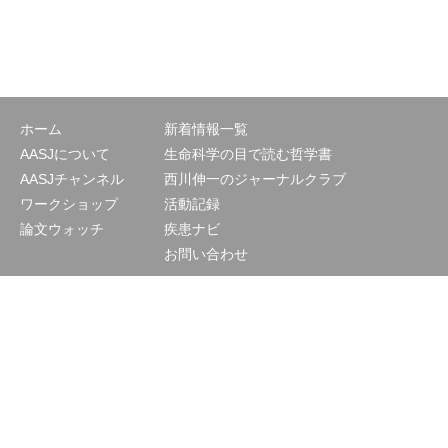
ホーム
新着情報一覧
AASJについて
生命科学の目で読む哲学書
AASJチャンネル
西川伸一のジャーナルクラブ
ワークショップ
活動記録
論文ウォッチ
疾患ナビ
お問い合わせ