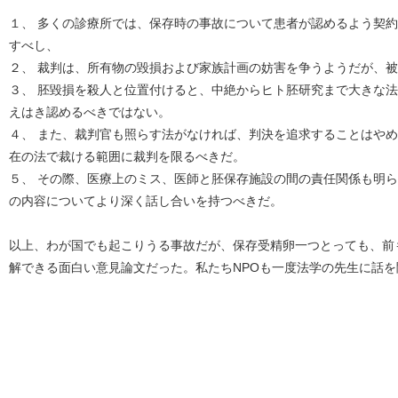
１、 多くの診療所では、保存時の事故について患者が認めるよう契
すべし、
２、 裁判は、所有物の毀損および家族計画の妨害を争うようだが、
３、 胚毀損を殺人と位置付けると、中絶からヒト胚研究まで大きな
えはき認めるべきではない。
４、 また、裁判官も照らす法がなければ、判決を追求することはや
在の法で裁ける範囲に裁判を限るべきだ。
５、 その際、医療上のミス、医師と胚保存施設の間の責任関係も明
の内容についてより深く話し合いを持つべきだ。
以上、わが国でも起こりうる事故だが、保存受精卵一つとっても、前
解できる面白い意見論文だった。私たちNPOも一度法学の先生に話