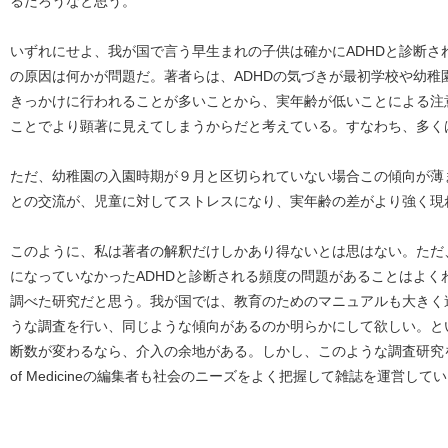
るだろうなと思う。
いずれにせよ、我が国で言う早生まれの子供は確かにADHDと診断さ
の原因は何かが問題だ。著者らは、ADHDの気づきが最初学校や幼稚
きっかけに行われることが多いことから、実年齢が低いことによる注
ことでより顕著に見えてしまうからだと考えている。すなわち、多く
ただ、幼稚園の入園時期が９月と区切られていない場合この傾向が薄
との交流が、児童に対してストレスになり、実年齢の差がより強く現
このように、私は著者の解釈だけしかあり得ないとは思はない。ただ
になっていなかったADHDと診断される頻度の問題があることはよく
調べた研究だと思う。我が国では、教育のためのマニュアルも大きく
うな調査を行い、同じような傾向があるのか明らかにして欲しい。とい
断数が変わるなら、介入の余地がある。しかし、このような調査研究を掲載したTh
of Medicineの編集者も社会のニーズをよく把握して雑誌を運営し