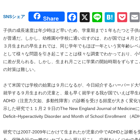
Facebook
X
Line
Hate
Po
SNSシェア
Share
子供の成長速度は年少時ほど早いため、学童期まで１年もたつと子供
が普通だ。しかし、幼稚園や学校に通い出すのは、わが国では４月と
３月生まれの早生まれでは、同じ学年でもほぼ一年という実年齢レベ
として様々な問題を引き起こすことは様々な調査でわかっており、小
に差が見られる。しかし、生まれ月ごとに学業の開始時期をずらすこ
の対策は難しい。
さて米国では学校の始業は９月になるが、今日紹介するハーバード大
就学する９月生まれの児童と、最も早く就学する我が国でいえば早生
ADHD（注意力欠如、多動性障害）の診断を受ける頻度が大きく変化
示した研究で１１月２９日のThe New England Journal of Medici
Deficit–Hyperactivity Disorder and Month of School Enrollm
研究では2007-2009年にかけて生まれたが児童の中でADHDと診
を、保険会社の一種のレセプトから掘り起こし、症例をいくつかの条