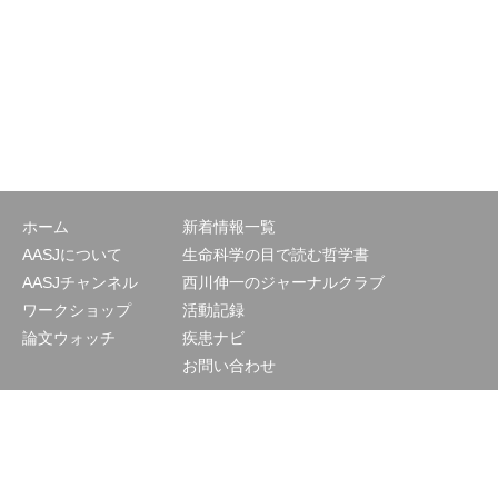
ホーム
新着情報一覧
AASJについて
生命科学の目で読む哲学書
AASJチャンネル
西川伸一のジャーナルクラブ
ワークショップ
活動記録
論文ウォッチ
疾患ナビ
お問い合わせ