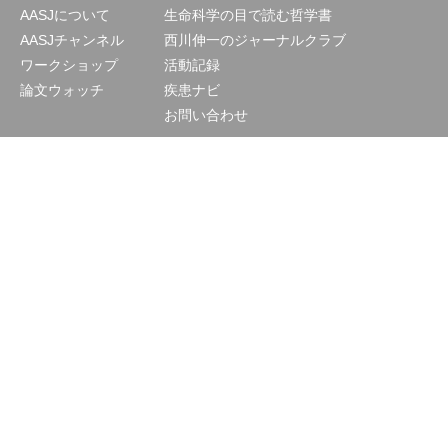
AASJについて
生命科学の目で読む哲学書
AASJチャンネル
西川伸一のジャーナルクラブ
ワークショップ
活動記録
論文ウォッチ
疾患ナビ
お問い合わせ