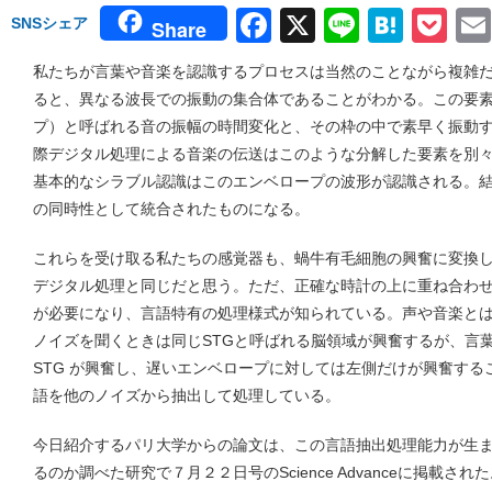
Facebook
X
Line
Hate
Po
SNSシェア
Share
私たちが言葉や音楽を認識するプロセスは当然のことながら複雑
ると、異なる波長での振動の集合体であることがわかる。この要
プ）と呼ばれる音の振幅の時間変化と、その枠の中で素早く振動
際デジタル処理による音楽の伝送はこのような分解した要素を別
基本的なシラブル認識はこのエンベロープの波形が認識される。
の同時性として統合されたものになる。
これらを受け取る私たちの感覚器も、蝸牛有毛細胞の興奮に変換
デジタル処理と同じだと思う。ただ、正確な時計の上に重ね合わ
が必要になり、言語特有の処理様式が知られている。声や音楽と
ノイズを聞くときは同じSTGと呼ばれる脳領域が興奮するが、言
STG が興奮し、遅いエンベロープに対しては左側だけが興奮す
語を他のノイズから抽出して処理している。
今日紹介するパリ大学からの論文は、この言語抽出処理能力が生
るのか調べた研究で７月２２日号のScience Advanceに掲載された。タイ