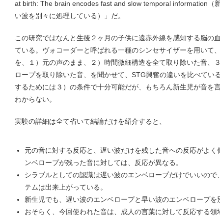
at birth: The brain encodes fast and slow temporal i
い波を別々に処理している）」だ。
この研究ではなんと生後２ヶ月の子供に遠赤外線を感知する脳の
ている。ヴォコーダーと呼ばれる一種のシンセサイザーを用いて、
を、１）元の声のまま、２）時間微細構造を全て取り除いた音、
ロープを取り除いた音、を聞かせて、STG興奮の違いを比べてい
するためには３）の条件で十分可能だが、もちろん新生児が音を
わからない。
実験の詳細は全て省いて結論だけを紹介すると、
元の音に対する反応と、遅い波だけを残した音への反応がよく
ンベロープが残った音に対しては、反応が異なる。
シラブルとしての認識は遅い波のエンベロープだけでいいので
テムは出来上がっている。
新生児でも、遅い波のエンベロープと早い波のエンベロープを
おそらく、今回使われた音は、成人の言葉に対して反応する領