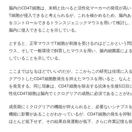
脳内のCD4T細胞は、末梢と比べると活性化マーカーの発現が高
T細胞が侵入できると考えられるが、これを確かめるため、脳内あ
をコントロールできるトランスジェニックマウスを用いて検討し、
脳内に侵入できることを示している。
とすると、正常マウスでT細胞が刺激を受けるのはどこかという問
ウス、そして一般環境で飼育したマウスを用い、腸内細菌叢による
していることを示している。
ここまではなるほどでいいのだが、ここからこの研究は佳境に入る。
クアウトしたCD4T細胞数発生を抑えたマウスを用いると、なん
を発見する。同じ現象は、CD4T細胞を除去する抗体を生後5日目
性化CD4T細胞は脳内でミクログリアの成熟に必須であることがわ
成長期にミクログリアの機能が抑えられると、必要ないシナプス
機能に影響があることがわかっているが、CD4T細胞の発生を抑
ほとんど低下せず、その結果自発運動が低下、さらに作業記憶も