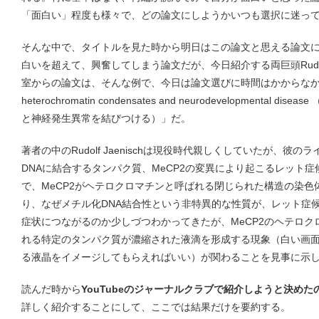
「面白い」程度も様々で、どの論文にしようかいつも選択に迷っ
そんな中で、タイトルを見た時から明日はこの論文と思える論文
白いを超えて、興奮してしまう論文だが、今日紹介する両巨頭Rudolf Jae
室からの論文は、そんな例で、今日は論文選びに時間はかからなかった。
heterochromatin condensates and neurodevelopmental
と神経発生異常を結びつける）」だ。
著者の中のRudolf Jaenischは現役時代親しくしていたが、
DNAに結合するタンパク質、MeCP2の変異により起こるレット
で、MeCP2がヘテロクロマチンと呼ばれる閉じられた構造の染
り、なぜメチル化DNA結合性という非特異的な性質が、レット症候
症状につながるのか少しづつわかってきたが、MeCP2のヘテロ
れる特定のタンパク質が濃縮された液滴を形成する現象（白い画
る液晶をイメージしてもらえればいい）が関わることを見事に示
読んだ時から
YouTubeのジャーナルクラブで紹介しようと決めた
詳しく紹介することにして、ここでは結果だけを要約する。