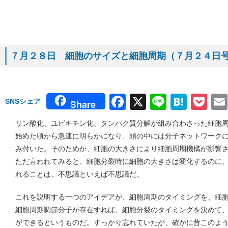
７月２８日 細胞のサイズと細胞周期（７月２４日号 Sc
Facebook
X
Line
Hate
Po
SNSシェア
Share
リン酸化、ユビキチン化、タンパク質分解が組み合わさった細胞
始めた頃から急速に明らかになり、頭の中には分子ネットワーク
み付いた。そのためか、細胞の大きさにより細胞周期機構が影響
ただ言われてみると、細胞分裂時に細胞の大きさは変化するのに
れることは、不思議といえば不思議だ。
これを説明する一つのアイデアが、細胞周期のタイミングを、細
細胞周期調節分子が存在すれば、細胞分裂のタイミングを決めて
ができるというものだ。すっかり忘れていたが、確かに昔このよ