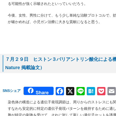
る可能性が強く示唆されたといっていいだろう。
今後、女性、男性に分けて、もう少し単純な治験プロトコルで、
が確かめれば、小児ガン治療に大きな貢献になると思う。
７月２９日 ヒストン３バリアントリン酸化による
Nature 掲載論文）
Facebook
X
Line
Hate
Po
SNSシェア
Share
染色体の構造による遺伝子発現調節は、周りからのストレスにも
すなわち安定的に特定の遺伝子発現パターンを維持するために適
胞が特定の刺激を受けて、それに対して新しい遺伝子セットを誘