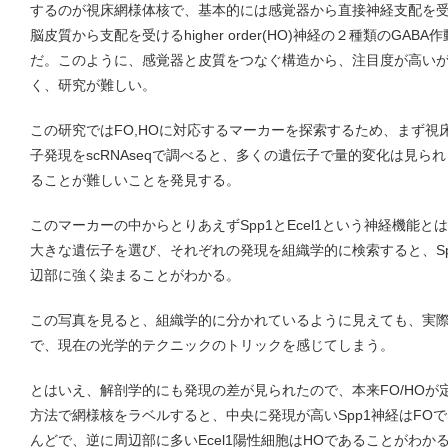
するのが視床網様体核で、基本的には感覚器から直接神経支配を受けるfir
脳皮質から支配を受けるhigher order(HO)神経の２種類のGA
だ。このように、感覚器と皮質をつなぐ構造から、注目度が高いが
く、研究が難しい。
この研究ではFO,HOに対応するマーカーを探索するため、まず視
子発現をscRNAseqで調べると、多くの遺伝子で量的変化は見ら
ることが難しいことを発見する。
このマーカーの中からとりあえずSpp1とEcel1という神経機能
大きな遺伝子を選び、それぞれの発現を組織学的に検索すると、Spp
辺部に強く染まることがわかる。
この写真を見ると、組織学的に分かれているように見えても、実
で、現在の光学的テクニックのトリックを感じてしまう。
とはいえ、解剖学的にも発現の差が見られたので、本来FO/HOが
方法で網様核をラベルすると、中央に発現が高いSpp1神経はFO
んどで、逆に周辺部に多いEcel1陽性細胞はHOであることがわか