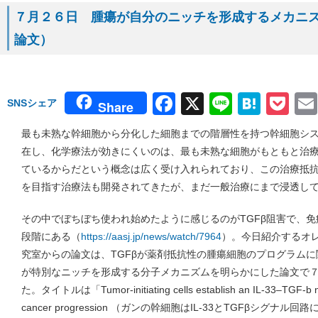
７月２６日 腫瘍が自分のニッチを形成するメカニズム（
論文）
Facebook
X
Line
Hate
Po
SNSシェア
Share
最も未熟な幹細胞から分化した細胞までの階層性を持つ幹細胞シ
在し、化学療法が効きにくいのは、最も未熟な細胞がもともと治
ているからだという概念は広く受け入れられており、この治療抵
を目指す治療法も開発されてきたが、まだ一般治療にまで浸透し
その中でぼちぼち使われ始めたように感じるのがTGFβ阻害で、
段階にある（
https://aasj.jp/news/watch/7964
）。今日紹介するオ
究室からの論文は、TGFβが薬剤抵抗性の腫瘍細胞のプログラム
が特別なニッチを形成する分子メカニズムを明らかにした論文で７月１
た。タイトルは「Tumor-initiating cells establish an IL-33–TGF-b nic
cancer progression （ガンの幹細胞はIL-33とTGFβシグ