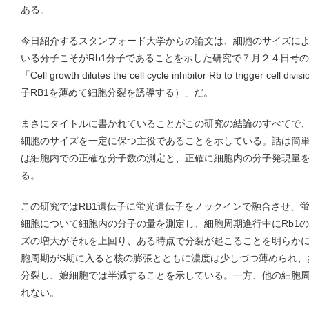
ある。
今日紹介するスタンフォード大学からの論文は、細胞のサイズに
いる分子こそがRb1分子であることを示した研究で７月２４日号のS
「Cell growth dilutes the cell cycle inhibitor Rb to trigge
子RB1を薄めて細胞分裂を誘導する）」だ。
まさにタイトルに書かれていることがこの研究の結論のすべてで、
細胞のサイズを一定に保つ主役であることを示している。話は簡
は細胞内での正確な分子数の測定と、正確に細胞内の分子発現量
る。
この研究ではRB1遺伝子に蛍光遺伝子をノックインで融合させ、
細胞について細胞内の分子の量を測定し、細胞周期進行中にRb1
ズの増大がそれを上回り、ある時点で分裂が起こることを明らかに
胞周期がS期に入ると核の膨張とともに濃度は少しづつ薄められ、
分裂し、娘細胞では半減することを示している。一方、他の細胞
れない。