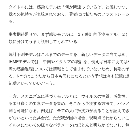
タイトルには、感染モデルは「何か間違っているぞ」と感じつつ
我々の気持ちが表現されており、著者には私たちのフラストレー
る。
事実期待通りで、まず感染モデルは、１）統計的予測モデル、２
類に分けてうまく説明してくれている。
統計予測モデルはこれまでのデータを、新しいデータに当てはめ
IHMEモデルでは、中国やイタリアの統計を、例えば日本にあて
際の感染過程については情報として含まれていないため、長期の
る。NYではこうだから日本も同じになるという予想は今も記憶に
範疇といっていいだろう。
一方、メカニズムに基づくモデルとは、ウイルスの性質、感染性
る限り多くの要素データを集め、そこから予測する方法で、パラ
測も可能になる。例えば、全ての人に抵抗力があることが証明で
がないといった具合だ。ただ我が国の場合、現時点でわからない
イルスについての様々なパラメータはほとんど明らかでないし、