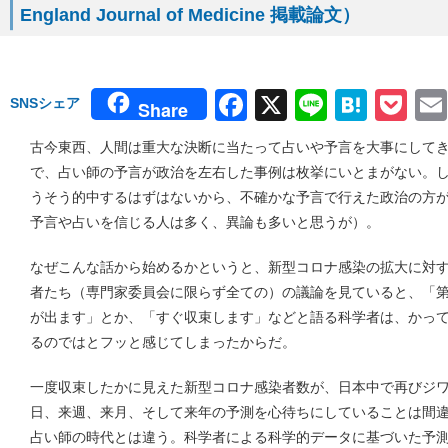
England Journal of Medicine 掲載論文）
Facebook
X
Line
Hate
Po
SNSシェア
Share
古今東西、人間は重大な決断に当たって占いや予言を大事にして
で、占い師の予言が政治を左右した事例は枚挙にいとまがない。
うそう的中するはずはないから、不確かな予言で行えた政治の方
予言や占いを信じる人は多く、異論も多いと思うが）。
なぜこんな話から始めるかというと、新型コロナ感染の拡大に対
者たち（専門家委員会に限らず全ての）の議論を見ていると、「
が出ます」とか、「すぐ収束します」などと語る科学者は、かっ
るのではとフッと感じてしまったからだ。
一度収束したかに見えた新型コロナ感染者数が、日本中で再びジ
日、来週、来月、そして来年の予測を心待ちにしていることは間
占い師の時代とは違う。科学者による科学的データに基づいた予