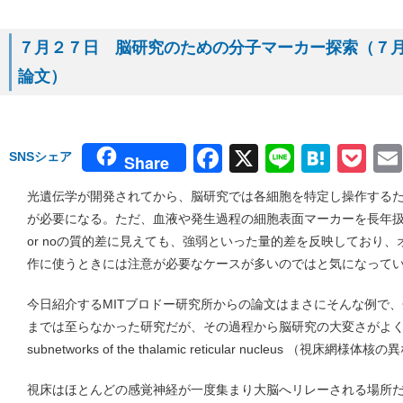
７月２７日 脳研究のための分子マーカー探索（７月２２
論文）
Facebook
X
Line
Hate
Po
SNSシェア
Share
光遺伝学が開発されてから、脳研究では各細胞を特定し操作する
が必要になる。ただ、血液や発生過程の細胞表面マーカーを長年扱
or noの質的差に見えても、強弱といった量的差を反映しており
作に使うときには注意が必要なケースが多いのではと気になって
今日紹介するMITブロドー研究所からの論文はまさにそんな例で
までは至らなかった研究だが、その過程から脳研究の大変さがよく理解
subnetworks of the thalamic reticular nucleus 
視床はほとんどの感覚神経が一度集まり大脳へリレーされる場所