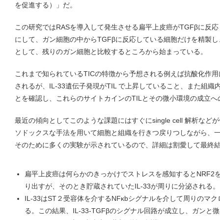
を促進する）」だ。
この研究ではRASを導入して発生させる扁平上皮癌がTGFβに反
にして、ガン細胞の中からTGFβに反応している細胞だけを精製し、これをTumor
として、残りのガン細胞と比較するところから始まっている。
これまで知られているTICの特徴から予想される例えば抗酸化作
されるが、IL-33遺伝子発現がTIL で上昇していること、また組織内
とを確認し、これらのサイトカインのTILとその微小環境の成立
最近の傾向としてこのような課題にはすぐにsingle cell 解析
ソドックスな手法を用いて細胞と組織を行きつ戻りつしながら、
そのために多くの実験が示されているので、詳細は割愛して最終
扁平上皮癌は何らかのきっかけでストレスを感知するとNRF2
り出すが、そのとき貯蔵されていたIL-33が周りに分泌される。
IL-33はST２受容体を介するNFκbシグナルを介して周りのマ
る。この結果、IL-33-TGFβのシグナル回路が成立し、ガン