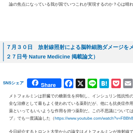
論の焦点になっている我が国でいつこれが実現するのか？心は晴
７月３０日 放射線照射による脳幹細胞ダメージを
２７日号 Nature Medicine 掲載論文）
Facebook
X
Line
Hate
Po
SNSシェア
Share
メトフォルミンは肝臓での糖新生を抑制し、インシュリン抵抗性
全な治療として最もよく使われている薬剤だが、他にも抗炎症作
薬といってもいいような作用を持つ薬剤だ。この不思議について
ブ」でも一度議論した（
https://www.youtube.com/watch?v=FBBh
今日紹介するトロント大学からの論文はメトフォルミンが放射線