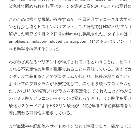
染色体で固められた転写パターンを迅速に変化させることは至難
このために様々な機構が存在するが、今日紹介するコーネル大学
ンとは少し違うヒストンバリアント、この研究ではH3のバリアント
解析した研究で７月２２日号のNatureに掲載された。タイトルは「Histone 
amplifies stimulation-induced transcription （ヒス
れる転写を増強する）」だ。
わざわざ異なるバリアントが維持されているということは、ヒス
まれる不安定性の利用が重要であることを意味している。例えばガン
シグナルで高まることでプログラムが代わり、転移が起こることが示
より正常のプログラムが不安定化して、異なる系統へプログラム
たしかにH3.3が転写プログラムを不安定化してくれることがわかる
のアミノ酸がアラニンからセリンに変わっており、リン酸化を受
酸化カスケードによるH3.3リン酸化が、特定領域の染色体構造を
導に関わる可能性を追求している。
まず血液や神経細胞をサイトカインなどで刺激すると、確かにH3.