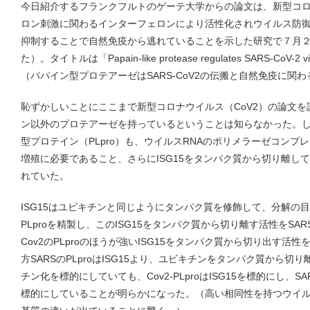
今日紹介するフランクフルトのゲーテ大学からの論文は、新型コ
ロン刺激に関わるインターフェロンにより活性化されウイルス防御に
抑制することで自然免疫から逃れていることを示した研究で７月２９
た）。タイトルは「Papain-like protease regulates SARS-CoV-2 viral
（パパイン型プロテアーゼはSARS-CoV2の伝搬と自然免疫に関
恥ずかしいことにここまで新型コロナウイルス（CoV2）の論文を読
ン以外のプロテアーゼを持っているということは知らなかった。し
型プロテイン（PLpro）も、ウイルスRNAのポリメラーゼコンプ
増殖に必要であること、さらにISG15をタンパク質から切り離し
れていた。
ISG15はユビキチンと同じようにタンパク質を修飾して、分解の
PLproを精製し、このISG15をタンパク質から切り離す活性をS
Cov2のPLproのほうが強いISG15をタンパク質から切り出す
方SARSのPLproはISG15より、ユビキチンをタンパク質から
チン化を標的にしていても、Cov2-PLproはISG15を標的にし、SA
標的にしていることが明らかになった。（高い相同性を持つウイ