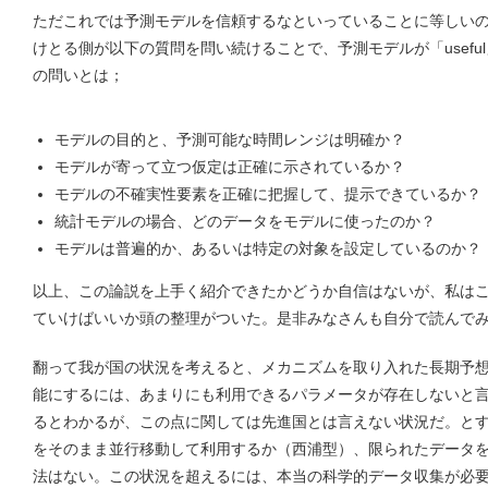
ただこれでは予測モデルを信頼するなといっていることに等しい
けとる側が以下の質問を問い続けることで、予測モデルが「usefu
の問いとは；
モデルの目的と、予測可能な時間レンジは明確か？
モデルが寄って立つ仮定は正確に示されているか？
モデルの不確実性要素を正確に把握して、提示できているか？
統計モデルの場合、どのデータをモデルに使ったのか？
モデルは普遍的か、あるいは特定の対象を設定しているのか？
以上、この論説を上手く紹介できたかどうか自信はないが、私は
ていけばいいか頭の整理がついた。是非みなさんも自分で読んで
翻って我が国の状況を考えると、メカニズムを取り入れた長期予
能にするには、あまりにも利用できるパラメータが存在しないと
るとわかるが、この点に関しては先進国とは言えない状況だ。と
をそのまま並行移動して利用するか（西浦型）、限られたデータ
法はない。この状況を超えるには、本当の科学的データ収集が必要