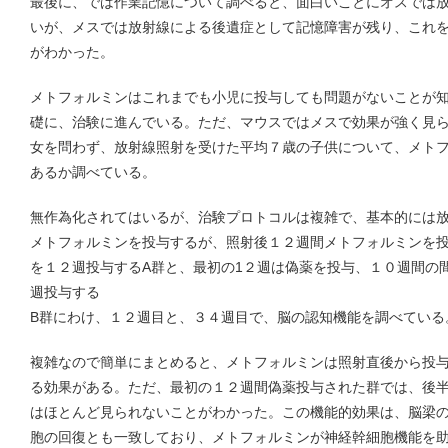
最後に、では作業記憶について調べると、面白いことにオスでは
いが、メスでは放射線による後遺症として記憶障害が残り、これ
がわかった。
メトフォルミンはこれまでも小児に投与しても問題がないことが
礎に、治験に進んでいる。ただ、マウスではメスで効果が強く見
女を問わず、放射線照射を受けた平均７歳の子供について、メト
あるか調べている。
無作為化されてはいるが、治験プロトコルは複雑で、基本的には
メトフォルミンを投与するが、照射後１２週間メトフォルミンを
を１２週投与するA群と、最初の1２週は偽薬を投与、１０週間の
週投与する
B群にわけ、１２週目と、３４週目で、脳の認知機能を調べている
複雑なので簡単にまとめると、メトフォルミンは照射直後から投
る効果がある。ただ、最初の１２週間偽薬投与された群では、後
はほとんど見られないことがわかった。この機能的効果は、脳梁
胞の回復とも一致しており、メトフォルミンが神経幹細胞機能を