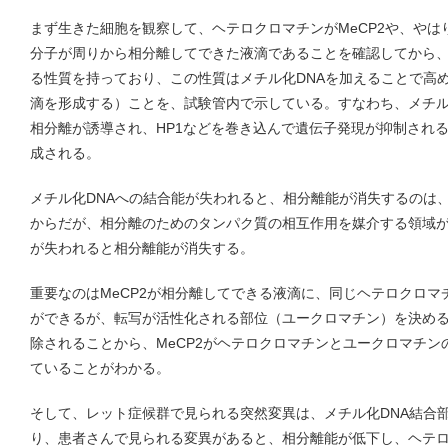
まず生きた細胞を観察して、ヘテロクロマチンがMeCP2や、やは
分子が周りから相分離してできた液滴であることを確認してから、
る性質を持っており、この性質はメチル化DNAを加えることで高
滴を形成する）ことを、試験管内で示している。すなわち、メチル化
相分離が誘導され、HP1などを巻き込んで遺伝子発現が抑制され
成される。
メチル化DNAへの結合能が失われると、相分離能が消失するのは、
からだが、相分離のためのタンパク質の相互作用を媒介する領域がI
が失われると相分離能が消失する。
重要なのはMeCP2が相分離してできる液滴に、同じヘテロクロマ
ができるが、転写が活性化される部位（ユークロマチン）を決めるM
除されることから、MeCP2がヘテロクロマチンとユークロマチ
ていることがわかる。
そして、レット症候群で見られる突然変異は、メチル化DNA結合部位
り、患者さんで見られる変異があると、相分離能が低下し、ヘテ