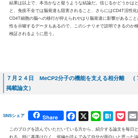
結果は以上で、本当かなと疑うような結論だ。信じるかどうかは
と、免疫不全では脳発達も阻害されること、さらにはCD4T活性
CD4T細胞の脳への移行が抑えられやはり脳発達に影響があるこ
性を示唆するデータもあるので、このシナリオで説明できるのか
検証されるように思う。
７月２４日 MeCP2分子の機能を支える相分離 （７月
掲載論文）
Facebook
X
Line
Hate
Po
SNSシェア
Share
このブログを読んでいただいている方から、紹介する論文を毎日
れる。特に基準はなく、何編か読んでみて自分が面白いと思った