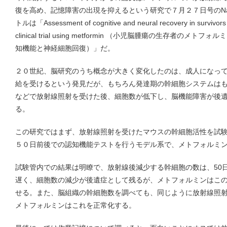
復を高め、記憶障害の出現を抑えるという研究で７月２７日号のNatur
トルは「Assessment of cognitive and neural recovery in survivors of 
clinical trial using metformin （小児脳腫瘍の生存者の
知機能と神経細胞回復）」だ。
２０世紀、脳研究のうち概念が大きく変化したのは、成人になっ
給を受けるという発見だが、もちろん発達期の幹細胞システムは
などで放射線照射を受けた後、細胞数が低下し、脳機能障害が後
る。
この研究ではまず、放射線照射を受けたマウスの幹細胞活性を試
５０日前後での認知機能テストを行うモデル系で、メトフォルミ
試験管内での結果は明瞭で、放射線後減少する幹細胞の数は、50
遅く、細胞数の減少が後遺症として残るが、メトフォルミンはこ
せる。また、脳組織の幹細胞数を調べても、同じように放射線照
メトフォルミンはこれを正常化する。