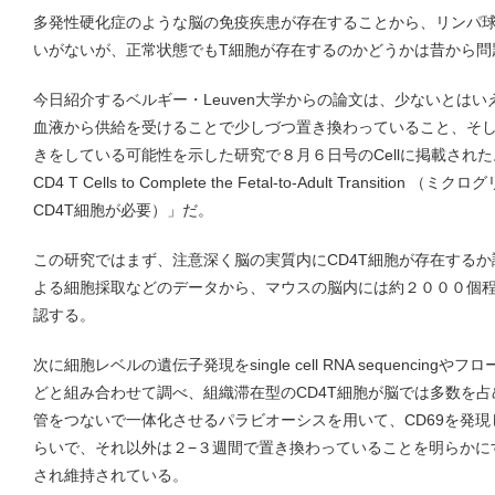
多発性硬化症のような脳の免疫疾患が存在することから、リンパ
いがないが、正常状態でもT細胞が存在するのかどうかは昔から問
今日紹介するベルギー・Leuven大学からの論文は、少ないとはい
血液から供給を受けることで少しづつ置き換わっていること、そ
きをしている可能性を示した研究で８月６日号のCellに掲載された。タイトル
CD4 T Cells to Complete the Fetal-to-Adult Transi
CD4T細胞が必要）」だ。
この研究ではまず、注意深く脳の実質内にCD4T細胞が存在する
よる細胞採取などのデータから、マウスの脳内には約２０００個程
認する。
次に細胞レベルの遺伝子発現をsingle cell RNA sequenci
どと組み合わせて調べ、組織滞在型のCD4T細胞が脳では多数を
管をつないで一体化させるパラビオーシスを用いて、CD69を発現
らいで、それ以外は２−３週間で置き換わっていることを明らかに
され維持されている。