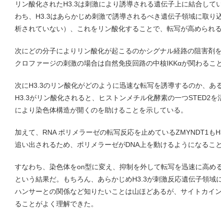
リン酸化されたH3.3は刺激により誘導される遺伝子上に結合して
わち、H3.3はあらかじめ刺激で誘導されるべき遺伝子領域に取り
析されていない）、これをリン酸化することで、転写が高められ
次にどの分子によりリン酸化が起こるのかシグナル経路の阻害剤を
クロファージの刺激の場合は自然免疫回路の中核IKKαが関わるこ
次にH3.3のリン酸化がどのように迅速な転写を誘導するのか、あ
H3.3がリン酸化されると、ヒストンメチル化酵素の一つSTED2を
により染色体構造が開くのを助けることを示している。
加えて、RNA ポリメラーゼの転写反応を止めているZMYNDT1もH
追い出されるため、ポリメラーゼがDNA上を動けるようになるこ
すなわち、染色体をon型に変え、抑制を外して転写を迅速に高める
という結果だ。もちろん、あらかじめH3.3が刺激反応遺伝子領域
ハンサーとの関係など知りたいことは山ほどあるが、サイトカイ
ることがよく理解できた。