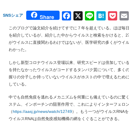
Facebook
X
Line
Hate
Po
SNSシェア
Share
このブログで論文紹介を続けてすでに７年を超えている。ほぼ毎日
を紹介しているが、紹介した中からウイルスと検索をかけると、2
がウイルスに直接関わるわけではないが、医学研究の多くがウイ
わかった。
しかし新型コロナウイルス登場以来、研究スピードは倍加してい
を持たなかったウイルスがコードするタンパク質について、多く
握りの分子しか持っていないウイルスがホストの中で増えるため
している。
中でも自然免疫を逃れるメカニズムを何重にも備えているのに驚
ステム、インポーチンの阻害作用で、これによりインターフェロ
（
https://aasj.jp/news/watch/12749
）。もう一つがウイルスRNA
ウイルスRNAは自然免疫感知機構の網をくぐることができる。