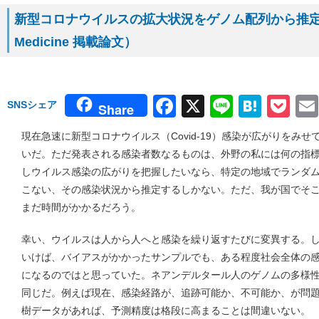
新型コロナウイルスの拡大状況をゲノム配列から推定する
Medicine 掲載論文）
Facebook
X
Line
Hate
Po
SNSシェア
Share
現在急速に新型コロナウイルス（Covid-19）感染が広がりをみ
いだ。ただ発表される感染者数なるものは、外野の私には何の指
しウイルス感染の広がりを把握したいなら、特定の地域でランダム
こない、その感染状況から推定するしかない。ただ、我が国でそ
まだ時間がかかるだろう。
幸い、ウイルスは人から人へと感染を繰り返すたびに変異する。
いけば、バイアスがかかったサンプルでも、ある程度社会全体の
になるのではと思っていた。ネアンデルタール人のゲノムの多様
同じだ。例えば現在、感染経路が、追跡可能か、不可能か、が問
樹データがあれば、予測精度は格段に高まることは間違いない。