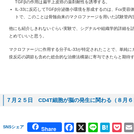
TGFβの作用は扁平上皮癌の薬剤耐性を誘導する。
IL-33に反応してTGFβ分泌微小環境を形成するのは、Fcε
トで、このことは骨髄由来のマクロファージを用いた試験管内
他にも紹介しきれないぐらい実験で、シグナルや組織学的詳細を
とめていいと思う。
マクロファージに作用する分子IL-33が特定されたことで、単純
疫反応の調節も含めた総合的な治療法構築に寄与できたらと期待
７月２５日 CD4T細胞が脳の発生に関わる（８月６日発
Facebook
X
Line
Hate
Po
SNSシェア
Share