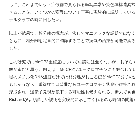
らに、これまでレット症候群で見られる転写異常や染色体構造異
きることを、いくつかの変異について丁寧に実験的に説明してい
ナルクラブの時に回したい。
以上が結果で、相分離の概念が、決してマニアックな話題ではな
ともに、相分離を定量的に調節することで病気の治療が可能であ
した。
この研究ではMeCP2重複症についての説明は全くないが、おそ
解が進むと思う。例えば、MeCP2はユークロマチンにも結合し
域のメチル化DNA濃度だけでは相分離がおこるほどMeCP2分子
もしそうなら、重複症では普通ならユークロマチン状態が維持さ
形成され、遺伝子発現が低下する可能性も考えられる。素人でも色々
Richardがより詳しい説明を実験的に示してくれるのも時間の問