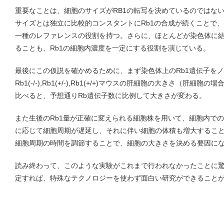
重要なことは、細胞のサイズがRB1の転写を決めているのではな
サイズとは独立に比較的コンスタントにRb1の合成が続くことで
一種のレファレンスの役割を持つ。さらに、ほとんどが染色体に
ることも、Rb1の細胞内濃度を一定にする役割を演じている。
最後にこの仮説を確かめるために、まず染色体上のRb1遺伝子を
Rb1(-/-),Rb1(+/-),Rb1(+/+)マウスの肝細胞の大きさ（肝
比べると、予想通りRb遺伝子数に比例して大きさが変わる。
また生後のRb1量が正確に変えられる細胞株を用いて、細胞内でのR
に応じて細胞周期が遅延し、それに伴い細胞の体積も増大すること
細胞周期の時間を調節することで、細胞の大きさを決める要因に
読み終わって、このような実験がこれまで行われなかったことに
定すれば、特殊なテクノロジーを使わず面白い研究ができること