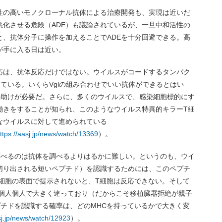
性の高いモノクローナル抗体による治療開発も、実現は近いだ
悪化させる危険（ADE）も議論されているが、一旦中和活性の
と、抗体分子に操作を加えることでADEを十分回避できる。高
が手に入る日は近い。
応は、抗体反応だけではない。ウイルスがコードするタンパク
ている。いくらVglの組み合わせでいい抗体ができるとはい
の助けが必要だ。さらに、多くのウイルスで、感染細胞標的にす
働きをすることが知られ、このようなウイルス特異的キラーT細
なウイルスに対して進められている
ttps://aasj.jp/news/watch/13369
）。
調べるのは抗体を調べるよりはるかに難しい。というのも、ウイ
切り出される短いペプチド）を認識するためには、このペプチ
に細胞の表面で提示されないと、T細胞は反応できない。そして
が個人個人で大きく違っており（だからこそ移植臓器拒絶が親子
プチドを認識する確率は、どのMHCを持っているかで大きく変
asj.jp/news/watch/12923
）。