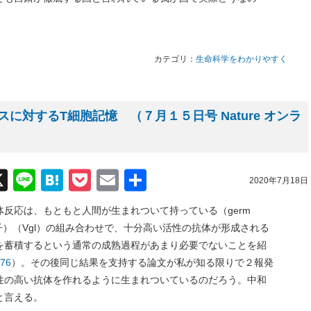
カテゴリ：
生命科学をわかりやすく
に対するT細胞記憶 （７月１５日号 Nature オンラ
acebook
X
Line
Hatena
Pocket
Email
共
2020年7月18日
有
反応は、もともと人間が生まれついて持っている（germ
遺伝子）（Vgl）の組み合わせで、十分高い活性の抗体が形成される
を蓄積するという通常の成熟過程があまり必要でないことを紹
476
）。その後同じ結果を支持する論文が私が知る限りで２報発
性の高い抗体を作れるように生まれついているのだろう。中和
と言える。