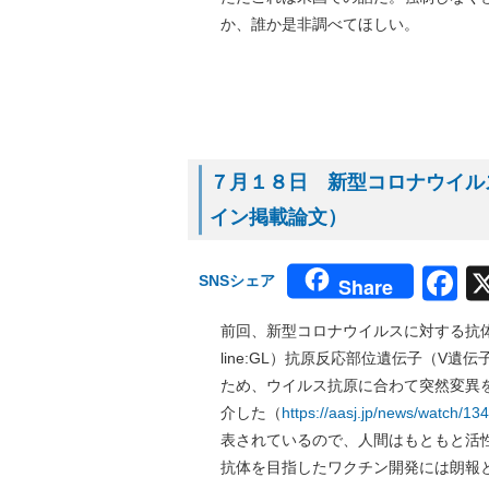
か、誰か是非調べてほしい。
７月１８日 新型コロナウイルス
イン掲載論文）
F
SNSシェア
Share
前回、新型コロナウイルスに対する抗体
line:GL）抗原反応部位遺伝子（V
ため、ウイルス抗原に合わて突然変異
介した（
https://aasj.jp/news/watch/13
表されているので、人間はもともと活
抗体を目指したワクチン開発には朗報