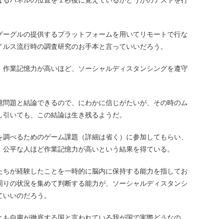
なるパネルの位置を１秒後に覚えているかどうかのテストを行
グーグルの提供するプラットフォームを用いてリモートで行な
イルス流行時の調査研究のお手本と言っていいだろう。
、作業記憶力が高いほど、ソーシャルディスタンシングを遵守
憶問題と結論できるので、にわかに信じがたいが、その時のム
し引いても、この結論は生き残るようだ。
を調べるためのゲーム課題（詳細は省く）に参加してもらい、
、公平な人ほど作業記憶力が高いという結果を得ている。
たちが経験したことを一時的に脳内に保持する能力を指してお
周りの状況を集めて判断する能力が、ソーシャルディスタンシ
ていいのだろう。
とも自粛が徹底する国と言われている我が国で実際どうなの