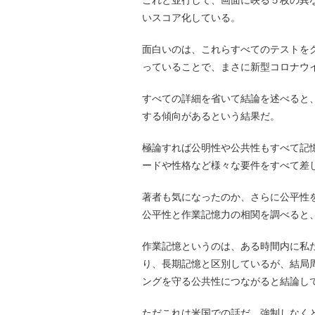
これと並行して、画面に映る５枚の異
いスコア化している。
面白いのは、これらすべてのテストを
っていることで、まさに新型コロナウ
すべての詳細を省いて結論を述べると
する傾向があるという結果だ。
極論すれば公明性や公共性もすべて記
ードや性格など様々な要件をすべて差
著者も気になったのか、さらに公平性
公平性と作業記憶力の相関を調べると
作業記憶というのは、ある時間内に私
り、長期記憶と区別しているが、結局
ングを守る公共性につながると結論し
ただこれは米国での話だ。強制しなく