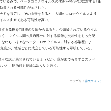
いる点で、ベータコロナウイルスのNSP7やNSP13に対するT細
動員される可能性が示された。
チドを特定し、その由来を探ると、人間のコロナウイルスより、
イルス由来である可能性が高い。
対する免疫をT細胞の反応から見ると、今議論されているウイル
なく、ウイルス間の共通部分に対する複雑な交差性をもった記
すなわち、様々なベータコロナウイルスに対する感染歴によ
胞免疫が、地域ごとに成立している可能性すら示唆している。
様々な説が展開されているようだが、我が国でもまずこのレベ
ないと、結局何も結論は出ないと思う。
カテゴリ：
論文ウォッチ