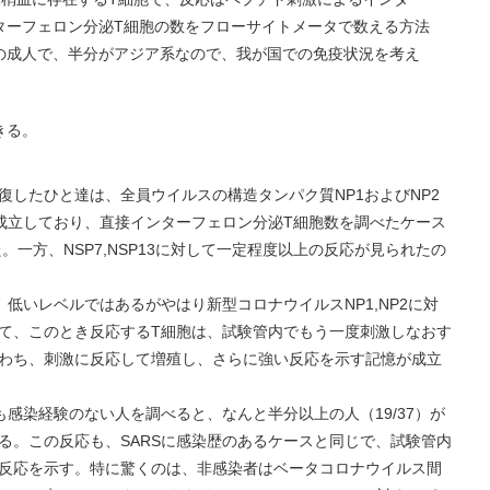
ターフェロン分泌T細胞の数をフローサイトメータで数える方法
の成人で、半分がアジア系なので、我が国での免疫状況を考え
きる。
復したひと達は、全員ウイルスの構造タンパク質NP1およびNP2
成立しており、直接インターフェロン分泌T細胞数を調べたケース
た。一方、NSP7,NSP13に対して一定程度以上の反応が見られたの
、低いレベルではあるがやはり新型コロナウイルスNP1,NP2に対
て、このとき反応するT細胞は、試験管内でもう一度刺激しなおす
わち、刺激に反応して増殖し、さらに強い反応を示す記憶が成立
も感染経験のない人を調べると、なんと半分以上の人（19/37）が
る。この反応も、SARSに感染歴のあるケースと同じで、試験管内
反応を示す。特に驚くのは、非感染者はベータコロナウイルス間