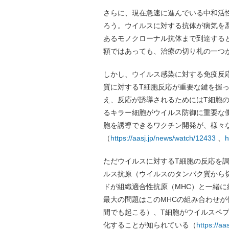
さらに、現在急速に進んでいる中和活
ろう。ウイルスに対する抗体が病気を
あるモノクローナル抗体まで到達する
額ではあっても、治療の切り札の一つ
しかし、ウイルス感染に対する免疫反
質に対するT細胞反応が重要な鍵を握っ
え、反応が誘導されるためにはT細胞
るキラー細胞がウイルス防御に重要な
胞を誘導できるワクチン開発が、様々
（
https://aasj.jp/news/watch/12433
、
h
ただウイルスに対するT細胞の反応を
ルス抗原（ウイルスのタンパク質から
ドが組織適合性抗原（MHC）と一緒
最大の問題はこのMHCの組み合わせ
間でも起こる）、T細胞がウイルスペ
化することが知られている（
https://a