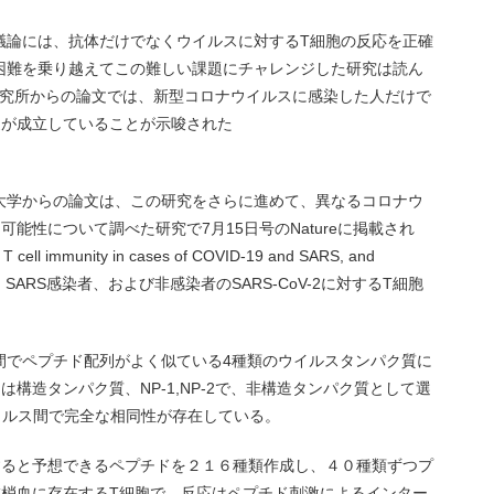
議論には、抗体だけでなくウイルスに対するT細胞の反応を正確
困難を乗り越えてこの難しい課題にチャレンジした研究は読ん
la研究所からの論文では、新型コロナウイルスに感染した人だけで
疫が成立していることが示唆された
。
大学からの論文は、この研究をさらに進めて、異なるコロナウ
能性について調べた研究で7月15日号のNatureに掲載され
ll immunity in cases of COVID-19 and SARS, and
d-19感染者、SARS感染者、および非感染者のSARS-CoV-2に対するT細胞
間でペプチド配列がよく似ている4種類のウイルスタンパク質に
構造タンパク質、NP-1,NP-2で、非構造タンパク質として選
ウイルス間で完全な相同性が存在している。
すると予想できるペプチドを２１６種類作成し、４０種類ずつプ
末梢血に存在するT細胞で、反応はペプチド刺激によるインター