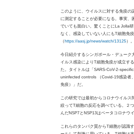
このように、ウイルスに対する免疫の
に測定することが必要になる。事実、
でいても面白い。驚くことにLa Jol
なく、感染していない人にもT細胞免
（
https://aasj.jp/news/watch/13125
）
今日紹介するシンガポール・デューク
イルス感染によりT細胞免疫が成立する可
た。タイトルは「SARS-CoV-2-specific T ce
uninfected controls （Covi
免疫）」だ。
この研究では最初からコロナウイルス
絞ってT細胞の反応を調べている。２つは
んだNSP7とNSP13はベータコロナ
これらのタンパク質からT細胞が認識
ールして刺激に用いている。T細胞は