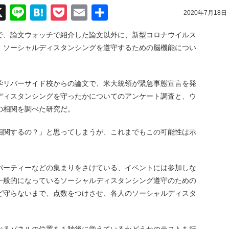
acebook
X
Line
Hatena
Pocket
Email
共
2020年7月18日
有
で、論文ウォッチで紹介した論文以外に、新型コロナウイルス
、ソーシャルディスタンシングを遵守するための脳機能につい
学リバーサイド校からの論文で、米大統領が緊急事態宣言を発
ディスタンシングを守ったかについてのアンケート調査と、ウ
の相関を調べた研究だ。
相関するの？」と思ってしまうが、これまでもこの可能性は示
パーティーなどの集まりをさけている、イベントには参加しな
一般的になっているソーシャルディスタンシング遵守のための
ど守らないまで、点数をつけさせ、各人のソーシャルディスタ