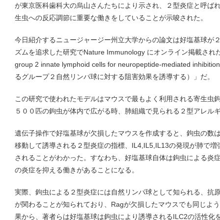
が東京医科歯科大の烏山さんたちにより示され、２型炎症と呼ば
生虫への反応調節に重要な働きをしていることが示唆された。
今日紹介するニュージャージー州立大学からの論文は好塩基球が
ズムを追求した研究でNature Immunology にオンライン掲載された。
group 2 innate lymphoid cells for neuropeptide-mediate
るグループ２自然リンパ球に対する阻害効果を誘導する）」だ。
この研究で使われたモデルはマウスで最もよく利用される寄生虫
５００匹の鉤虫が体内で広がる時、肺組織で見られる２型アレル
遺伝子操作で好塩基球が欠損したマウスを作成すると、鉤虫の数
移動して誘導される２型炎症の指標、IL4,IL5,IL13の発現が肺
されることがわかった。すなわち、好塩基球自体は鉤虫による炎
の炎症を抑える働きがあることになる。
実際、鉤虫による２型炎症には自然リンパ球として知られる、抗原特
が関わることが知られており、Ragが欠損したマウスでも同じよ
果から、著者らは好塩基球は鉤虫により誘導されるILC2の活性化