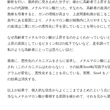
解析を行い、最終的に突き止めた分子が、確かに高齢者で上昇す
からの代謝物、メチルマロン酸だった。すなわち、高齢者の血清
胞株を培養すると、ガンの増殖が高まり、上皮間葉転換が起こる
血中にある脂質により、メチルマロン酸が細胞内に入りやすくな
の血清は二重にガンの悪性化に手を貸していることを明らかにし
なぜ高齢者でメチルマロン酸が上昇するのかよくわかっていない
上昇の原因としているビタミンB12の低下でないなど、是非調べ
私のような高齢者にとっては恐ろしい話だ。
最後に、悪性化のメカニズムをさらに追求し、メチルマロン酸によ
され（このメカニズムはわからない）、その結果Sox4転写因子
グラムが変化し、悪性化することを示している。実際、Sox4 を
の効果は消失する。
以上が結果で、個人的な信念からよくここまでまとめたという点
当ならメチルマロン酸が蓄積する原因を確かめて、それを元から