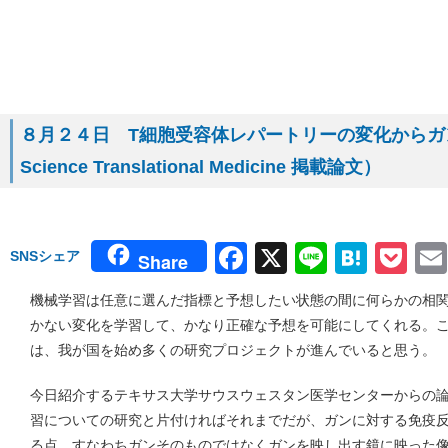
８月２４日 T細胞受容体レパートリーの変化からガ
Science Translational Medicine 掲載論文）
Facebook
X
Line
Hate
Po
SNSシェア
Share
機械学習は任意に選んだ指標と予想したい状態の間に何らかの相
かない変化を学習して、かなり正確な予想を可能にしてくれる。
は、我が国を始め多くの研究プロジェクトが進んでいると思う。
今日紹介するテキサス大学サウスウェスタン医学センターからの
習についての研究と片付ければそれまでだが、ガンに対する免疫
る点、すなわちガンそのものではなくガンを映し出す鏡に映った