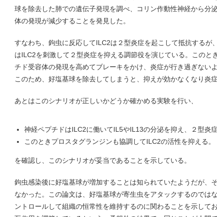
球を除去した肺での遺伝子発現を調べ、コリン作動性神経から分
体の発現が減少することを発見した。
すなわち、鉤虫に反応してILC2は２型炎症を起こして抵抗するが
はILC2を刺激して２型炎症を抑える調節役を演じている。このとき
チド受容体の発現を高めてブレーキをかけ、炎症が行き過ぎない
このため、好塩基球を除去してしまうと、抑えが効かなくなり炎
あとはこのシナリオが正しいかどうか確かめる実験を行い、
神経ペプチドはILC2に働いてIL5やIL13の分泌を抑え、２型炎
このときプロスタグランジンも協調してILC2の活性を抑える。
を確認し、このシナリオが妥当であることを示している。
鉤虫感染後に好塩基球が増加することは知られていたようだが、
なかった。この論文は、好塩基球が寄生虫をアタックするのでは
ントロールして組織の恒常性を維持するのに関わることを示して