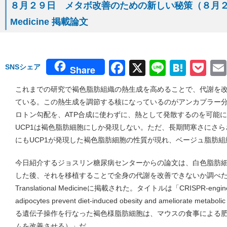
８月２９日 メタボ改善のための新しい秘策（８月２６日号 Sci
Medicine 掲載論文
Facebook
X
Line
Hate
Po
SNSシェア
Share
これまでの研究で褐色脂肪組織の熱生成を高めることで、代謝を
ている。この熱生成を調節する核になっているのがアンカプラー
ロトン勾配を、ATP合成に使わずに、熱として発散するのを可能
UCP1は褐色脂肪細胞にしか発現しない。ただ、長期間寒さにさ
にもUCP1が発現した褐色脂肪細胞の性質が現れ、ベージュ脂肪
今日紹介するジョスリン糖尿病センターからの論文は、白色脂肪細
した後、それを移植することで全身の代謝を改善できないか調べた研究
Translational Medicineに掲載された。タイトルは「CRISPR-engineer
adipocytes prevent diet-induced obesity and ameliorate metab
る遺伝子操作を行なった褐色様脂肪細胞は、マウスの食事による
ムを改善させる）」だ。