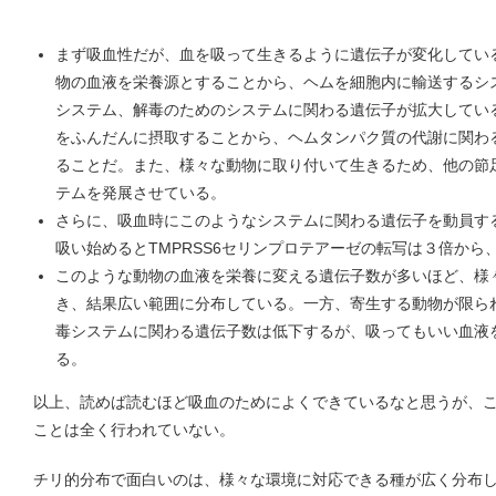
まず吸血性だが、血を吸って生きるように遺伝子が変化してい
物の血液を栄養源とすることから、ヘムを細胞内に輸送するシ
システム、解毒のためのシステムに関わる遺伝子が拡大してい
をふんだんに摂取することから、ヘムタンパク質の代謝に関わ
ることだ。また、様々な動物に取り付いて生きるため、他の節
テムを発展させている。
さらに、吸血時にこのようなシステムに関わる遺伝子を動員す
吸い始めるとTMPRSS6セリンプロテアーゼの転写は３倍か
このような動物の血液を栄養に変える遺伝子数が多いほど、様
き、結果広い範囲に分布している。一方、寄生する動物が限ら
毒システムに関わる遺伝子数は低下するが、吸ってもいい血液
る。
以上、読めば読むほど吸血のためによくできているなと思うが、
ことは全く行われていない。
チリ的分布で面白いのは、様々な環境に対応できる種が広く分布