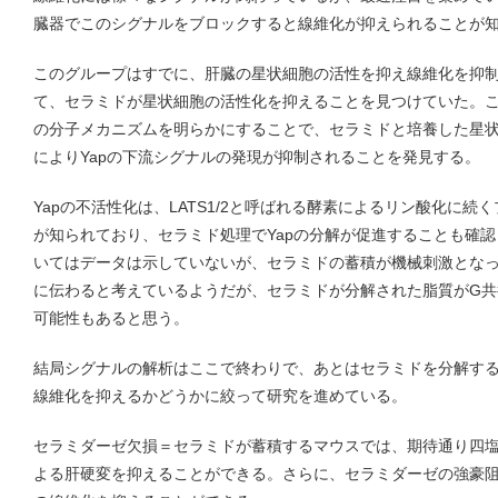
臓器でこのシグナルをブロックすると線維化が抑えられることが
このグループはすでに、肝臓の星状細胞の活性を抑え線維化を抑
て、セラミドが星状細胞の活性化を抑えることを見つけていた。
の分子メカニズムを明らかにすることで、セラミドと培養した星
によりYapの下流シグナルの発現が抑制されることを発見する。
Yapの不活性化は、LATS1/2と呼ばれる酵素によるリン酸化に
が知られており、セラミド処理でYapの分解が促進することも確
いてはデータは示していないが、セラミドの蓄積が機械刺激となってHi
に伝わると考えているようだが、セラミドが分解された脂質がG共
可能性もあると思う。
結局シグナルの解析はここで終わりで、あとはセラミドを分解するacid
線維化を抑えるかどうかに絞って研究を進めている。
セラミダーゼ欠損＝セラミドが蓄積するマウスでは、期待通り四
よる肝硬変を抑えることができる。さらに、セラミダーゼの強豪