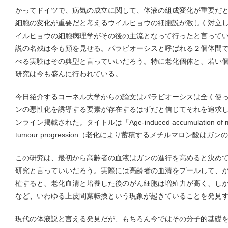
かってドイツで、病気の成立に関して、体液の組成変化が重要だ
細胞の変化が重要だと考えるウイルヒョウの細胞説が激しく対立
イルヒョウの細胞病理学がその後の主流となって行ったと言って
説の名残は今も顔を見せる。パラビオーシスと呼ばれる２個体間
べる実験はその典型と言っていいだろう。特に老化個体と、若い
研究は今も盛んに行われている。
今日紹介するコーネル大学からの論文はパラビオーシスは全く使
ンの悪性化を誘導する要素が存在するはずだと信じてそれを追求した
ンライン掲載された。タイトルは「Age-induced accumulation of methy
tumour progression（老化により蓄積するメチルマロン酸は
この研究は、最初から高齢者の血液はガンの進行を高めると決め
研究と言っていいだろう。実際には高齢者の血清をプールして、
植すると、老化血清と培養した後のがん細胞は増殖力が高く、し
など、いわゆる上皮間葉転換という現象が起きていることを発見
現代の体液説と言える発見だが、もちろん今ではその分子的基礎