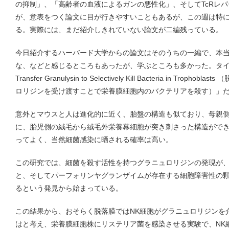
の抑制」、「高齢者の血液によるガンの悪性化」、そしてTcRレ
が、意表をつく論文に目が行きやすいこともあるが、この週は特
る。実際には、まだ紹介しきれていない論文が二編残っている。
今日紹介するハーバード大学からの論文はそのうちの一編で、本
な、などと感じるところもあったが、学ぶところも多かった。タイトルは「De
Transfer Granulysin to Selectively Kill Bacteria in Tr
ロリジンを受け渡すことで栄養膜細胞内のバクテリアを殺す）」
意外とマウスと人は進化的に近く、胎盤の構造も似ており、母親
に、胎児側の絨毛から絨毛外栄養幕細胞が突き刺さった構造がで
ってよく、当然細菌感染に晒される確率は高い。
この研究では、細菌を殺す活性を持つグラニュロリジンの発現が、
と、そしてパーフォリンヤグランザイムが存在する細胞障害性の
るという発見から始まっている。
この結果から、おそらく脱落膜ではNK細胞がグラニュロリジンを
はと考え、栄養膜細胞株にリステリア菌を感染させる実験で、NK