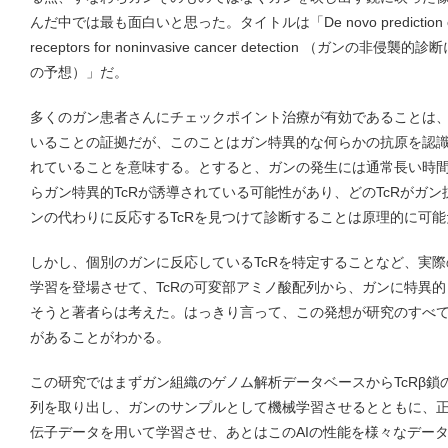
んだ中では最も面白いと思った。タイトルは「De novo prediction of canc
receptors for noninvasive cancer detection （ガ
の予想）」だ。
多くのガン患者さんにチェックポイント治療が有効であることは、
いることの証拠だが、このことはガン特異的な何らかの抗原を認識
れていることを意味する。とすると、ガンの発生には通常長い時
らガン特異的TcRが誘導されている可能性があり、どのTcRがガ
ンの代わりに反応するTcRを見つけて診断することは原理的に可能
しかし、個別のガンに反応しているTcRを特定することなど、実
学習を登場させて、TcRの可変部アミノ酸配列から、ガンに特異
そうと著者らは考えた。はっきり言って、この発想が研究のすべ
があることがわかる。
この研究ではまずガン組織のゲノム解析データベースからTcRβ鎖
列を取り出し、ガンのサンプルとして機械学習させるとともに、
伝子データを用いて学習させ、あとはこのAIの性能を様々なデー