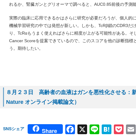
れるか、腎臓ガンとグリオーマで調べると、AUC0.85前後の予
実際の臨床に応用できるかはさらに研究が必要だろうが、個人的
機械学習研究の中では発想が新しい。しかも、TcRβ鎖のCDR3
り、TcRαもうまく使えればさらに精度が上がる可能性がある。
Cancer Scoreを提案できているので、このスコアを他の診断
う。期待したい。
８月２３日 高齢者の血液はガンを悪性化させる：
Nature オンライン掲載論文）
Facebook
X
Line
Hate
Po
SNSシェア
Share