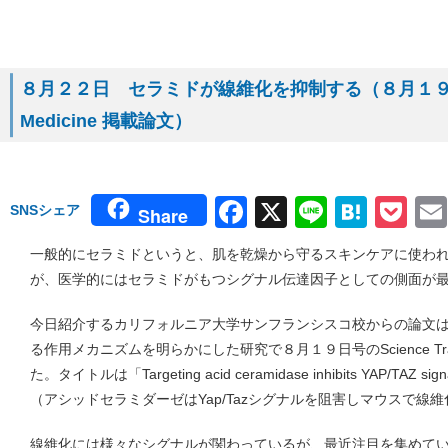
８月２２日 セラミドが線維化を抑制する（８月１９日 Scien
Medicine 掲載論文）
Facebook
X
Line
Hate
Po
SNSシェア
Share
一般的にセラミドというと、肌を乾燥から守るスキンケアに使わ
が、医学的にはセラミドがもつシグナル伝達因子としての側面が
今日紹介するカリフォルニア大学サンフランシスコ校からの論文
る作用メカニズムを明らかにした研究で８月１９日号のScience Transla
た。タイトルは「Targeting acid ceramidase inhibits YAP/TAZ signalin
（アシッドセラミダーゼはYap/Tazシグナルを阻害しマウスで線
線維化には様々なシグナルが関わっているが、最近注目を集めているの