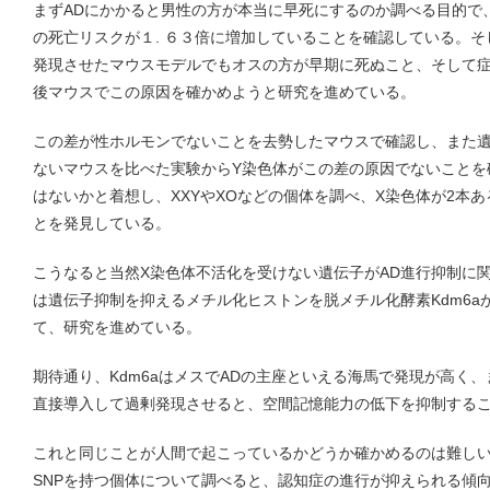
まずADにかかると男性の方が本当に早死にするのか調べる目的で
の死亡リスクが１. ６３倍に増加していることを確認している。
発現させたマウスモデルでもオスの方が早期に死ぬこと、そして
後マウスでこの原因を確かめようと研究を進めている。
この差が性ホルモンでないことを去勢したマウスで確認し、また
ないマウスを比べた実験からY染色体がこの差の原因でないことを
はないかと着想し、XXYやXOなどの個体を調べ、X染色体が2本
とを発見している。
こうなると当然X染色体不活化を受けない遺伝子がAD進行抑制に
は遺伝子抑制を抑えるメチル化ヒストンを脱メチル化酵素Kdm6a
て、研究を進めている。
期待通り、Kdm6aはメスでADの主座といえる海馬で発現が高く、
直接導入して過剰発現させると、空間記憶能力の低下を抑制する
これと同じことが人間で起こっているかどうか確かめるのは難しいが
SNPを持つ個体について調べると、認知症の進行が抑えられる傾