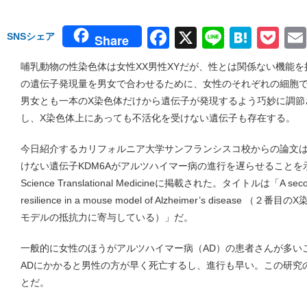
Facebook
X
Line
Hate
Po
SNSシェア
Share
哺乳動物の性染色体は女性XX男性XYだが、性とは関係ない機能を
の遺伝子発現量を男女で合わせるために、女性のそれぞれの細胞で
男女とも一本のX染色体だけから遺伝子が発現するよう巧妙に調節
し、X染色体上にあっても不活化を受けない遺伝子も存在する。
今日紹介するカリフォルニア大学サンフランシスコ校からの論文は
けない遺伝子KDM6Aがアルツハイマー病の進行を遅らせること
Science Translational Medicineに掲載された。タイトルは「A second 
resilience in a mouse model of Alzheimer’s disea
モデルの抵抗力に寄与している）」だ。
一般的に女性のほうがアルツハイマー病（AD）の患者さんが多い
ADにかかると男性の方が早く死亡するし、進行も早い。この研究
とだ。