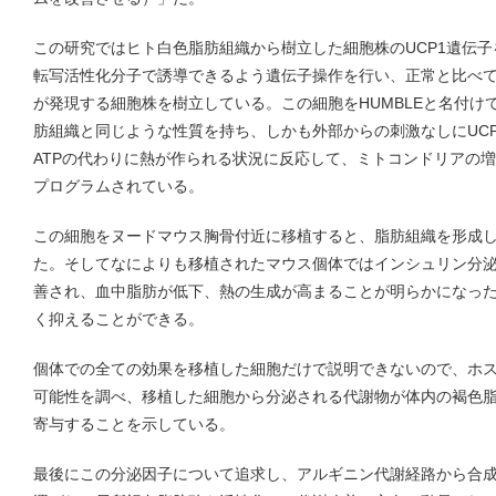
この研究ではヒト白色脂肪組織から樹立した細胞株のUCP1遺伝子
転写活性化分子で誘導できるよう遺伝子操作を行い、正常と比べて
が発現する細胞株を樹立している。この細胞をHUMBLEと名付けて
肪組織と同じような性質を持ち、しかも外部からの刺激なしにUC
ATPの代わりに熱が作られる状況に反応して、ミトコンドリアの
プログラムされている。
この細胞をヌードマウス胸骨付近に移植すると、脂肪組織を形成
た。そしてなによりも移植されたマウス個体ではインシュリン分
善され、血中脂肪が低下、熱の生成が高まることが明らかになっ
く抑えることができる。
個体での全ての効果を移植した細胞だけで説明できないので、ホ
可能性を調べ、移植した細胞から分泌される代謝物が体内の褐色
寄与することを示している。
最後にこの分泌因子について追求し、アルギニン代謝経路から合成