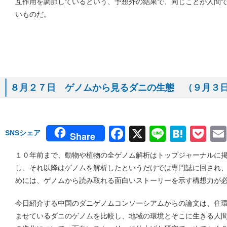
互作用を調節しているという、予想外の結果で、同じことが人間
いものだ。
８月２７日 ゲノムから見るダニの生態 （９月３日号 
Facebook
X
Line
Hate
Po
SNSシェア
Share
１０年前まで、動物や植物の全ゲノム解析はトップジャーナルに
し、それ以降はゲノムを解析したというだけでは専門誌に回され
めには、ゲノムから読み取れる面白いストーリーを示す構想力が
今日紹介する中国のダニゲノムコンソーシアムからの論文は、住
ませているダニのゲノムを比較し、地域の環境とそこに生きる人