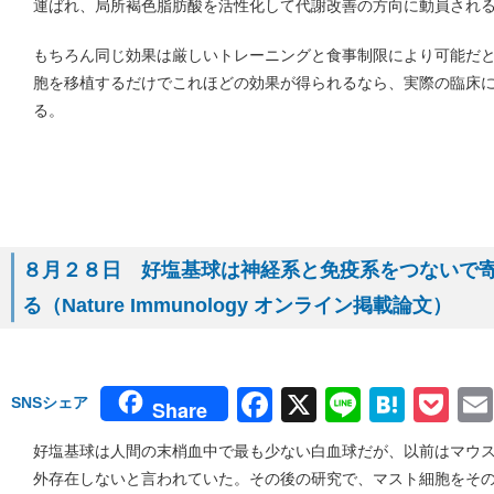
運ばれ、局所褐色脂肪酸を活性化して代謝改善の方向に動員され
もちろん同じ効果は厳しいトレーニングと食事制限により可能だ
胞を移植するだけでこれほどの効果が得られるなら、実際の臨床
る。
８月２８日 好塩基球は神経系と免疫系をつないで
る（Nature Immunology オンライン掲載論文）
Facebook
X
Line
Hate
Po
SNSシェア
Share
好塩基球は人間の末梢血中で最も少ない白血球だが、以前はマウ
外存在しないと言われていた。その後の研究で、マスト細胞をそ