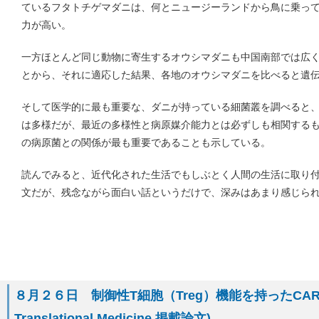
ているフタトチゲマダニは、何とニュージーランドから鳥に乗っ
力が高い。
一方ほとんど同じ動物に寄生するオウシマダニも中国南部では広
とから、それに適応した結果、各地のオウシマダニを比べると遺
そして医学的に最も重要な、ダニが持っている細菌叢を調べると
は多様だが、最近の多様性と病原媒介能力とは必ずしも相関する
の病原菌との関係が最も重要であることも示している。
読んでみると、近代化された生活でもしぶとく人間の生活に取り
文だが、残念ながら面白い話というだけで、深みはあまり感じら
８月２６日 制御性T細胞（Treg）機能を持ったCAR-T 
Translational Medicine 掲載論文)