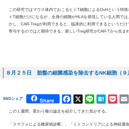
この研究ではマウス体内でおこるヒトT細胞によるGvHという特殊
トT細胞だけになるが、全身の細胞がHLAを発現している人間で
かし、CAR-Tregが利用できると、臨床的に利用できるというだけ
寄与するのではと期待できる。新しいTreg研究がCAR-Tから生
８月２５日 胎盤の細菌感染を除去するNK細胞（９月３
Facebook
X
Line
Hate
Po
SNSシェア
Share
この１週間、変わり種の論文を紹介してきた気がする。
「スマフォによる糖尿病診断」、「ミトコンドリアによる神経運