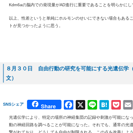
Kdm6aの脳内での発現量がAD進行に重要であることを明らかにし
以上、性差というと単純にホルモンのせいにできない場合もある
トが見つかったように思う。
８月３０日 自由行動の研究を可能にする光遺伝学（８月
文）
Facebook
X
Line
Hate
Po
SNSシェア
Share
光遺伝学により、特定の場所の神経集団の記録や刺激が可能にな
動の神経回路を調べることが可能になった。それでも、通常の光
繋がれており、どうしても自由が制限される。この点を改善しよ