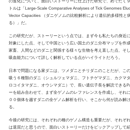
の進化について、面白いストーリーに仕上げた研究で、めでたく９月
トルは「Large-Scale Comparative Analyses of Tick Genomes Elucida
Vector Capacities （ダニゲノムの比較解析により遺伝的多
る）」だ。
この研究だが、ストーリーという点では、まず今も私たちの身近
対象にした点、そして中国という広い国土のダニ分布マップを作
家畜、人間などのダニと関係する様々な生物を考え直した点、そ
吸血能力について詳しく解析している点がハイライトだろう。
日本で問題になる家ダニは、ツメダニとチリダニのことだが、こ
吸う６種類のダニ（シュルツェマダニ、フトチゲマダニ、カクマダニ、Hyal
ロコイタマダニ、オウシマダニ）で、長い遺伝子長を解読できるPa
ーを組み合わせて、まず全ゲノムのレファレンスを作成し、それ
００個体を越すダニの全ゲノム解析を行い、そこから何が読み解
る。
今後の研究には、それぞれの種のゲノム構造も重要だが、それぞ
は退屈だと思うので、面白いストーリーだけをピックアップして