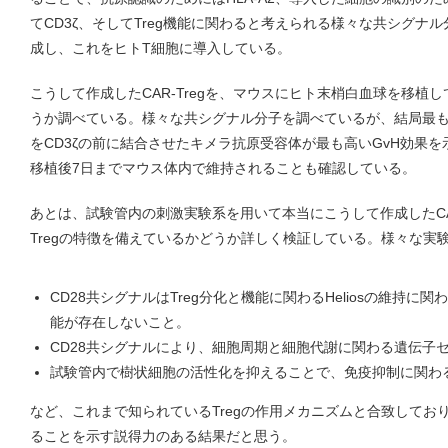
てCD3ζ、そしてTreg機能に関わると考えられる様々な共シグナ
成し、これをヒトT細胞に導入している。
こうして作成したCAR-Tregを、マウスにヒト末梢白血球を移植
うか調べている。様々な共シグナル分子を調べているが、結局最も
をCD3ζの前に結合させたキメラ抗原受容体が最も高いGvH効果を示した
移植後7日までマウス体内で維持されることも確認している。
あとは、試験管内の刺激実験系を用いて本当にこうして作成したCAR
Tregの特徴を備えているかどうか詳しく検証している。様々な実
CD28共シグナルはTreg分化と機能に関わるHeliosの維持
能が存在しないこと。
CD28共シグナルにより、細胞周期と細胞代謝に関わる遺伝子
試験管内で樹状細胞の活性化を抑えることで、免疫抑制に関わ
など、これまで知られているTregの作用メカニズムと合致しており、
ることを示す説得力のある結果だと思う。