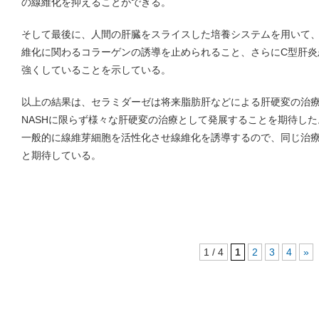
の線維化を抑えることができる。
そして最後に、人間の肝臓をスライスした培養システムを用いて
維化に関わるコラーゲンの誘導を止められること、さらにC型肝炎
強くしていることを示している。
以上の結果は、セラミダーゼは将来脂肪肝などによる肝硬変の治
NASHに限らず様々な肝硬変の治療として発展することを期待した
一般的に線維芽細胞を活性化させ線維化を誘導するので、同じ治
と期待している。
1 / 4
1
2
3
4
»