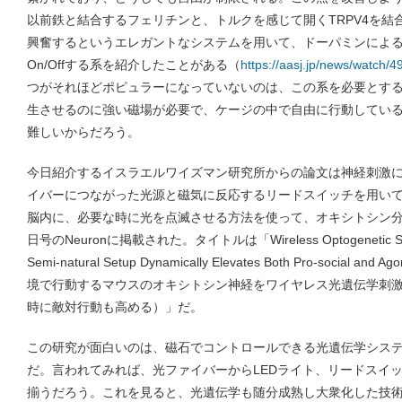
以前鉄と結合するフェリチンと、トルクを感じて開くTRPV4を結
興奮するというエレガントなシステムを用いて、ドーパミンによ
On/Offする系を紹介したことがある（
https://aasj.jp/news/watch/4
つがそれほどポピュラーになっていないのは、この系を必要とす
生させるのに強い磁場が必要で、ケージの中で自由に行動してい
難しいからだろう。
今日紹介するイスラエルワイズマン研究所からの論文は神経刺激
イバーにつながった光源と磁気に反応するリードスイッチを用い
脳内に、必要な時に光を点滅させる方法を使って、オキシトシン
日号のNeuronに掲載された。タイトルは「Wireless Optogenetic Stimulat
Semi-natural Setup Dynamically Elevates Both Pro-social an
境で行動するマウスのオキシトシン神経をワイヤレス光遺伝学刺
時に敵対行動も高める）」だ。
この研究が面白いのは、磁石でコントロールできる光遺伝学シス
だ。言われてみれば、光ファイバーからLEDライト、リードスイ
揃うだろう。これを見ると、光遺伝学も随分成熟し大衆化した技