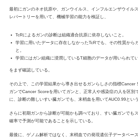
最初にガンのネオ抗原や、ガンウイルス、インフルエンザウイルス
レパートリーを用いて、機械学習の能力を検証し、
TcRによるガンの診断は組織適合抗原に依存しないこと。
学習に用いたデータに存在しなかったTcRでも、その性質から
と。
学習にはガン組織に浸潤しているT細胞のデータが用いられて
をまず確認している。
その上で、この学習結果から導き出せるガンらしさの指標Cancer 
ガンでCancer Scoreを用いてガンと、正常人や感染症の人を
に、診断の難しいすい臓ガンでも、末梢血を用いてAUC0.99と
さらに初期ガンから診断が可能かも調べており、すい臓ガンでもステー
確率で予測が可能であることを示している。
最後に、ゲノム解析ではなく、末梢血での発現遺伝子データベース