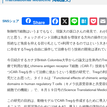
Facebook
X
Line
Hate
Po
SNSシェア
Share
制御性T細胞はいうまでもなく、現阪大の坂口さんの発見で、わが
だと思う。チェックポイント治療は免疫を増強する方向の操作だが、
拒絶など免疫を抑える切り札としてri利用できるのではという大
に存在するTregを自由に操作して治療を行う技術の開発は遅れて
今日紹介するカナダBritish Colombia大学からの論文は生体内
療で利用が進むchimera antigen receptor T細胞（CAR-T
つCAR-Tregを作って治療に使おうという発想の研究で、Treg
究だとお思った。タイトルは「Functional effects of chimeric antigen re
domains in human regulatory T cells（キメラ抗原受
細胞での機能）」で、８月１９日号のScience Translational Med
この研究の目的は、動物モデルでCAR-Tregを作成するために導
ることで、抗原認識のためにはHLA-A2、導入した細胞の識別のため