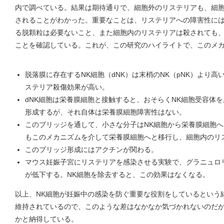
内で調べている。結果は期待通りで、細胞外のリステリアも、細胞
されることがわかった。重要なことは、リステリアへの障害性には
る脱顆粒は必要ないこと、また細胞内のリステリアは殺されても
ことを確認している。これが、この研究のハイライトで、このメ
脱落膜に存在するNK細胞（dNK）は末梢のNK（pNK）より
ステリア殺傷効果が高い。
dNK細胞は栄養膜細胞と接触すると、おそらくNK細胞受容体
形成するが、それ自体は栄養膜細胞障害性はない。
このブリッジを通して、小さな分子はNK細胞から栄養膜細胞
もこのメカニズムを介して栄養膜細胞へと移行し、細胞内のリ
このブリッジ形成にはアクチンが関わる。
マウス妊娠子宮にリステリアを感染させる実験で、グラニュロ
が低下する。NK細胞を除去すると、この効果はなくなる。
以上、NK細胞が妊娠中の感染を防ぐ重要な役割をしているという
維持されているので、このような差はなかなか気づかれないのだ
かと納得している。