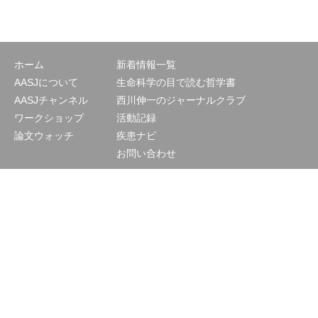
ホーム
新着情報一覧
AASJについて
生命科学の目で読む哲学書
AASJチャンネル
西川伸一のジャーナルクラブ
ワークショップ
活動記録
論文ウォッチ
疾患ナビ
お問い合わせ