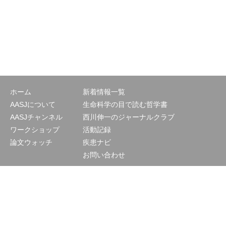
ホーム
新着情報一覧
AASJについて
生命科学の目で読む哲学書
AASJチャンネル
西川伸一のジャーナルクラブ
ワークショップ
活動記録
論文ウォッチ
疾患ナビ
お問い合わせ