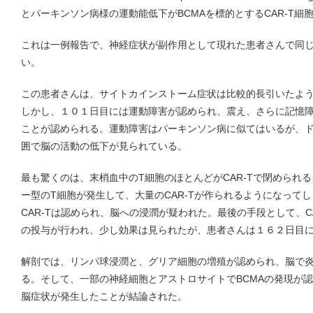
とパーキンソン病様の運動能低下がBCMAを標的とするCAR-T細
これは一例報告で、神経症状が副作用として現れた患者さんで同
い。
この患者さんは、サイトカインストーム症状は比較的長引いたよ
しかし、１０１日目には運動障害が認められ、震え、さらに記憶
ことが認められる。運動障害はパーキンソン病に似てはいるが、
囲で脳の活動の低下が見られている。
最も驚くのは、末梢血中のT細胞のほとんどがCAR-Tで閉められ
ー型のT細胞が発生して、大量のCAR-Tが作られるようになって
CAR-Tは認められ、脳への浸潤が疑われた。最後の手段として、C
の投与が行われ、少し効果は見られたが、患者さんは１６２日目
解剖では、リンパ球浸潤と、グリア細胞の増殖が認められ、脳で
る。そして、一部の神経細胞とアストロサイトでBCMAの発現が認
脳症状が発生したことが結論された。