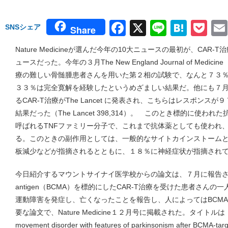
Facebook
X
Line
Hate
Po
SNSシェア
Share
Nature Medicineが選んだ今年の10大ニュースの最初が、CA
ュースだった。今年の３月The New England Journal of Medi
療の難しい骨髄腫患者さんを用いた第２相の試験で、なんと７３
３３％は完全寛解を経験したというめざましい結果だ。他にも７
るCAR-T治療がThe Lancet に発表され、こちらはレスポン
結果だった（The Lancet 398,314）。 このとき標的に使われた抗原が、B c
呼ばれるTNFファミリー分子で、これまで抗体薬としても使われ
る。このときの副作用としては、一般的なサイトカインストーム
板減少などが指摘されるとともに、１８％に神経症状が指摘され
今日紹介するマウントサイナイ医学校からの論文は、７月に報告された方の、B
antigen（BCMA）を標的にしたCAR-T治療を受けた患者さん
運動障害を発症し、亡くなったことを報告し、人によってはBCM
要な論文で、Nature Medicine１２月号に掲載された。タイトルは「Neuroco
movement disorder with features of parkinsonism after BCMA-t