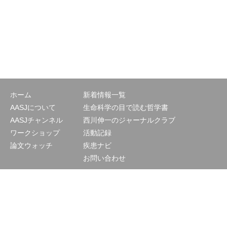
ホーム
新着情報一覧
AASJについて
生命科学の目で読む哲学書
AASJチャンネル
西川伸一のジャーナルクラブ
ワークショップ
活動記録
論文ウォッチ
疾患ナビ
お問い合わせ