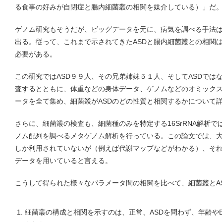
る食事の好みが自閉症と腸内細菌叢の相関を媒介している）」だ
ゲノム研究もそうだが、ビッグデータを元に、病気を調べる手法
出る。従って、これまで示されてきたASDと腸内細菌叢との相関
必要がある。
この研究ではASD９９人、その兄弟姉妹５１人、そしてASDでは
査するとともに、体重などの身体データ、ゲノムなどのオミック
ータを全て集め、細菌叢がASDのどの性質と相関するかについて
さらに、細菌叢の検査も、細菌種のみを特定する16SrRNA解析
ノム配列を調べるメタゲノム解析を行っている。この論文では、
しか利用されていないが（例えば代謝マップなどがわかる）、そ
データを用いていると言える。
こうして得られた様々なパラメータ間の相関を比べて、細菌叢とA
細菌叢の構成と相関を示すのは、正常、ASDを問わず、年齢やB