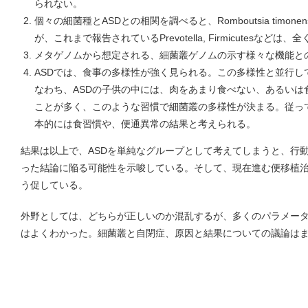
られない。
個々の細菌種とASDとの相関を調べると、Romboutsia timo
が、これまで報告されているPrevotella, Firmicutesなど
メタゲノムから想定される、細菌叢ゲノムの示す様々な機能と
ASDでは、食事の多様性が強く見られる。この多様性と並行し
なわち、ASDの子供の中には、肉をあまり食べない、あるいは
ことが多く、このような習慣で細菌叢の多様性が決まる。従って
本的には食習慣や、便通異常の結果と考えられる。
結果は以上で、ASDを単純なグループとして考えてしまうと、行
った結論に陥る可能性を示唆している。そして、現在進む便移植
う促している。
外野としては、どちらが正しいのか混乱するが、多くのパラメー
はよくわかった。細菌叢と自閉症、原因と結果についての議論は