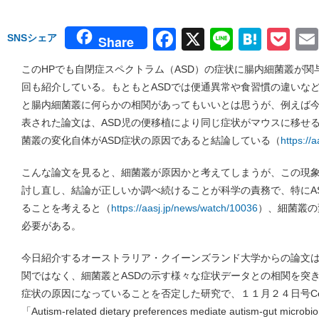
Facebook
X
Line
Hate
Po
SNSシェア
Share
このHPでも自閉症スペクトラム（ASD）の症状に腸内細菌叢が
回も紹介している。もともとASDでは便通異常や食習慣の違いなど
と腸内細菌叢に何らかの相関があってもいいとは思うが、例えば今
表された論文は、ASD児の便移植により同じ症状がマウスに移せ
菌叢の変化自体がASD症状の原因であると結論している（
https://
こんな論文を見ると、細菌叢が原因かと考えてしまうが、この現
討し直し、結論が正しいか調べ続けることが科学の責務で、特にA
ることを考えると（
https://aasj.jp/news/watch/10036
）、細菌叢の
必要がある。
今日紹介するオーストラリア・クイーンズランド大学からの論文は
関ではなく、細菌叢とASDの示す様々な症状データとの相関を突き
症状の原因になっていることを否定した研究で、１１月２４日号Ce
「Autism-related dietary preferences mediate autism-gut m