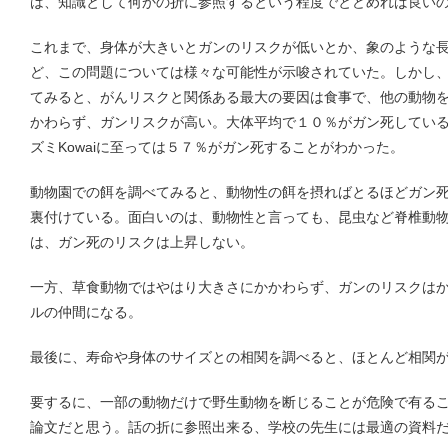
は、知識として何かの折に参照するという程度でとどめれば良い
これまで、身体が大きいとガンのリスクが低いとか、象のような
ど、この問題については様々な可能性が示唆されていた。しかし
てみると、がんリスクと関係ある最大の要因は食事で、他の動物
かわらず、ガンリスクが高い。大体平均で１０％がガン死してい
ズミKowaiに至っては５７％がガン死することがわかった。
動物園での餌を調べてみると、動物性の餌を摂ればとるほどガン
裏付けている。面白いのは、動物性と言っても、昆虫など脊椎動
は、ガン死のリスクは上昇しない。
一方、草食動物ではやはり大きさにかかわらず、ガンのリスクは
ルの仲間になる。
最後に、寿命や身体のサイズとの相関を調べると、ほとんど相関
要するに、一部の動物だけで野生動物を断じることが危険で有る
論文だと思う。話の折に参照出来る、学校の先生には最適の資料