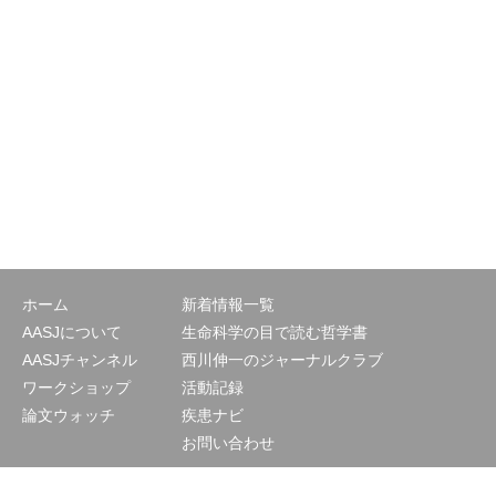
ホーム
新着情報一覧
AASJについて
生命科学の目で読む哲学書
AASJチャンネル
西川伸一のジャーナルクラブ
ワークショップ
活動記録
論文ウォッチ
疾患ナビ
お問い合わせ