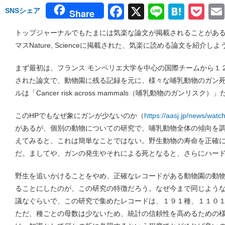
Facebook
X
Line
Hate
Po
SNSシェア
Share
トップジャーナルでもたまには気楽な論文が掲載されることがあ
マスNature, Scienceに掲載された、気楽に読める論文を紹介し
まず最初は、フランス モンペリエ大学を中心の国際チームから１２月
された論文で、動物園に残る記録を元に、様々な哺乳動物のガン
ルは「Cancer risk across mammals（哺乳動物のガンリスク）」
このHPでもなぜ象にガンが少ないのか（
https://aasj.jp/news/watc
があるが、個別の動物についての研究で、哺乳動物全体の傾向を
えてみると、これは簡単なことではない。野生動物の寿命を正確
だ。ましてや、ガンの発生やそれによる死となると、さらにハー
野生を追いかけることをやめ、正確なレコードがある動物園の動
ることにしたのが、この研究の特徴だろう。なぜ今まで同じよう
議なぐらいで、この研究で集めたレコードは、１９１種、１１０
ただ、種ごとの母数は少ないため、統計の信頼性を高めるための