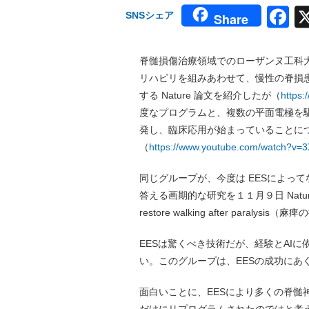
F
SNSシェア
Share
脊髄損傷治療領域でのローザンヌ工科大
リハビリを組みあわせて、慢性の脊損
する Nature 論文を紹介したが（
https:
度なプログラムと、複数の平面電極を駆
発し、臨床応用が始まっていることにつ
（
https://www.youtube.com/watch?v=
同じグループが、今度は EESによっ
答える画期的な研究を１１月９日 Nature
restore walking after par
EESは驚くべき技術だが、経験とAI
い。このグループは、EESの成功にあ
面白いことに、EESにより多くの脊髄