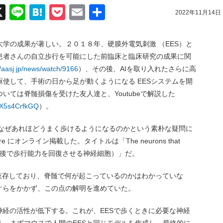
acebook
X
Line
Hatena
Pocket
Email
共
2022年11月14日
有
学の成果が著しい。２０１８年、硬膜外電気刺激 （EES）と
患者さんの自立歩行を可能にした前臨床と臨床研究の成果に関
//aasj.jp/news/watch/9166
）、その後、AIを取り入れたさらに高
使して、手術の日から足が動くようになる EESシステムを開
いては脊髄損傷を受けた友人達と、Youtubeで解説した
3X5s4CrfkGQ
）。
てなぜあれほどうまく歩けるようになるのかという素朴な疑問に
 にオンライン掲載した。タイトルは「The neurons that
alysis（麻痺の後で歩行能力を回復させる神経細胞）」だ。
に依存しており、脊髄で何が起こっているのかはわかっていな
ぐらをかかず、この点の解明を進めていた。
神経の活性が低下する。これが、EESで歩くときに必要な神経