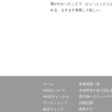
胞がわかったことで、ひょっとしたら
れる。ますます発展して欲しい。
ホーム
新着情報一覧
AASJについて
生命科学の目で読む
AASJチャンネル
西川伸一のジャーナ
ワークショップ
活動記録
論文ウォッチ
疾患ナビ