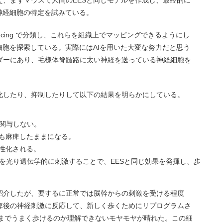
え、まずマウスで人間のEESと同じモデルを作成し、最終的に
神経細胞の特定を試みている。
 sequencing で分類し、これらを組織上でマッピングできるようにし
細胞を探索している。実際にはAIを用いた大変な努力だと思う
ダーにあり、毛様体脊髄路に太い神経を送っている神経細胞を
化したり、抑制したりして以下の結果を明らかにしている。
関与しない。
でも麻痺したままになる。
活性化される。
を光り遺伝学的に刺激することで、EESと同じ効果を発揮し、歩
紹介したが、要するに正常では脳幹からの刺激を受ける程度
痺後の神経刺激に反応して、新しく歩くためにリプログラムさ
こまでうまく歩けるのか理解できないモヤモヤが晴れた。この細