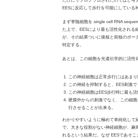
だけにリプログラムされたのではと考
EESに反応して歩行を可能にしている
まず脊髄細胞を single cell RNA
た上で、EESにより最も活性化される
が、その結果ついに後核と前核のボー
特定する。
あとは、この細胞を光遺伝学的に活性
この神経細胞は正常歩行にはあまり
この神経を抑制すると、EES刺激
この神経細胞はEES歩行時に最も
硬膜外からの刺激でなく、この細胞
行させることが出来る。
わかりやすいように極めて単純化して
で、大きな役割がない神経細胞が、麻
れるという結果だ。なぜ EESであそ