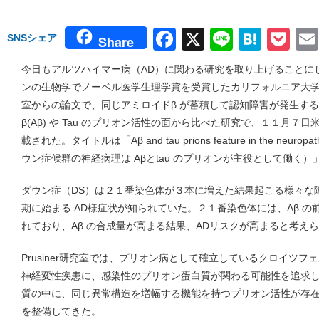
Facebook
X
Line
Hate
Po
SNSシェア
Share
今日もアルツハイマー病（AD）に関わる研究を取り上げることに
ンの生物学でノーベル医学生理学賞を受賞したカリフォルニア大学サンフ
室からの論文で、同じアミロイドβ が蓄積して認知障害が発生するダ
β(Aβ) や Tau のプリオン活性の面から比べた研究で、１１月
載された。タイトルは「Aβ and tau prions feature in the neuropat
ウン症候群の神経病理は Aβとtau のプリオンが主役として働く）
ダウン症（DS）は２１番染色体が３本に増えた結果起こる様々な
期に始まる AD様症状が知られていた。２１番染色体には、Aβ の
れており、Aβ の合成量が高まる結果、ADリスクが高まると考え
Prusiner研究室では、プリオン病として確立しているクロイツ
神経変性疾患に、感染性のプリオン蛋白質が関わる可能性を追求してき
質の中に、同じ異常構造を増幅する機能を持つプリオン活性が存
を整備してきた。