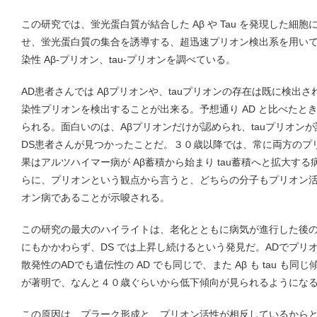
この研究では、蛍光蛋白質が結合した Aβ や Tau を発現した細
せ、蛍光蛋白質の集合を誘導する、超迅速プリオン検出系を用いて
染性 Aβ-プリオン、tau-プリオンを調べている。
AD患者さんでは Aβプリオンや、tauプリオンの存在は既に検出さ
染性プリオンを検出することが出来る。予想通り AD と比べたと
られる。面白いのは、Aβプリオンだけが認められ、tauプリオン
DS患者さんが見つかったことだ。３０歳以降では、常に両方のプ
果はアルツハイマー病が Aβ蓄積から始まり tau蓄積へと拡大す
らに、プリオンという観点から言うと、どちらの分子もプリオン
オン病であることが示唆される。
この研究の最大のハイライトは、老化とともに病気が進行した後の
にもかかわらず、DS では上昇し続けるという発見だ。ADでプリ
散発性のADでも遺伝性の AD でも同じで、また Aβ も tau も同
が著明で、なんと４０歳ぐらいから低下傾向が見られるようにな
この原因は、プラーク形成と、プリオン活性が相反しているからと考