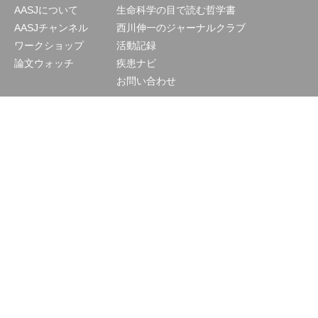
AASJについて
生命科学の目で読む哲学書
AASJチャンネル
西川伸一のジャーナルクラブ
ワークショップ
活動記録
論文ウォッチ
疾患ナビ
お問い合わせ