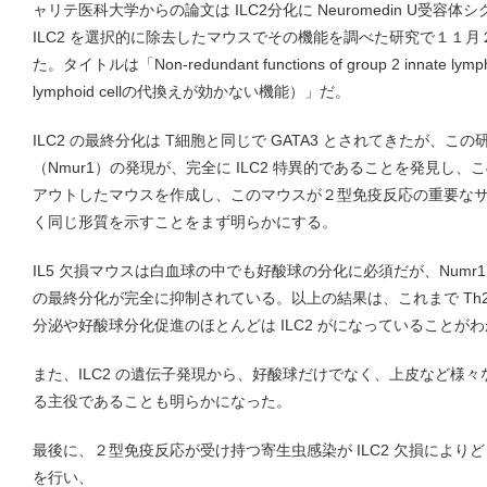
ャリテ医科大学からの論文は ILC2分化に Neuromedin U受
ILC2 を選択的に除去したマウスでその機能を調べた研究で１１月２日
た。タイトルは「Non-redundant functions of group 2 innate lymp
lymphoid cellの代換えが効かない機能）」だ。
ILC2 の最終分化は T細胞と同じで GATA3 とされてきたが、この研究は
（Nmur1）の発現が、完全に ILC2 特異的であることを発見し、こ
アウトしたマウスを作成し、このマウスが２型免疫反応の重要なサイ
く同じ形質を示すことをまず明らかにする。
IL5 欠損マウスは白血球の中でも好酸球の分化に必須だが、Numr
の最終分化が完全に抑制されている。以上の結果は、これまで Th2 
分泌や好酸球分化促進のほとんどは ILC2 がになっていることが
また、ILC2 の遺伝子発現から、好酸球だけでなく、上皮など様
る主役であることも明らかになった。
最後に、２型免疫反応が受け持つ寄生虫感染が ILC2 欠損により
を行い、