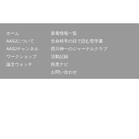
ホーム
新着情報一覧
AASJについて
生命科学の目で読む哲学書
AASJチャンネル
西川伸一のジャーナルクラブ
ワークショップ
活動記録
論文ウォッチ
疾患ナビ
お問い合わせ