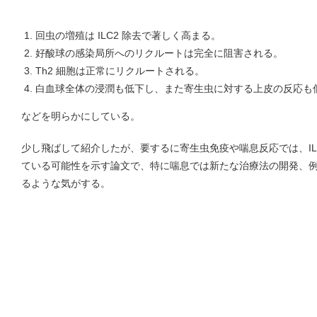
回虫の増殖は ILC2 除去で著しく高まる。
好酸球の感染局所へのリクルートは完全に阻害される。
Th2 細胞は正常にリクルートされる。
白血球全体の浸潤も低下し、また寄生虫に対する上皮の反応も
などを明らかにしている。
少し飛ばして紹介したが、要するに寄生虫免疫や喘息反応では、ILC2
ている可能性を示す論文で、特に喘息では新たな治療法の開発、例えば
るような気がする。