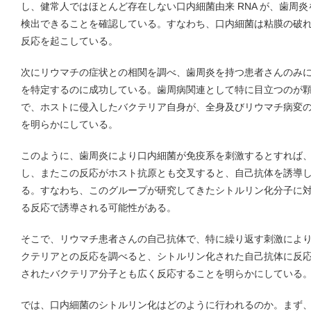
し、健常人ではほとんど存在しない口内細菌由来 RNA が、歯周
検出できることを確認している。すなわち、口内細菌は粘膜の破
反応を起こしている。
次にリウマチの症状との相関を調べ、歯周炎を持つ患者さんのみ
を特定するのに成功している。歯周病関連として特に目立つのが
で、ホストに侵入したバクテリア自身が、全身及びリウマチ病変
を明らかにしている。
このように、歯周炎により口内細菌が免疫系を刺激するとすれば
し、またこの反応がホスト抗原とも交叉すると、自己抗体を誘導
る。すなわち、このグループが研究してきたシトルリン化分子に
る反応で誘導される可能性がある。
そこで、リウマチ患者さんの自己抗体で、特に繰り返す刺激によ
クテリアとの反応を調べると、シトルリン化された自己抗体に反
されたバクテリア分子とも広く反応することを明らかにしている
では、口内細菌のシトルリン化はどのように行われるのか。まず