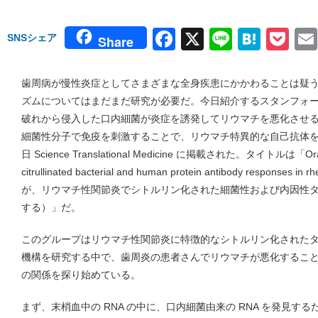
Facebook
X
Line
Hate
Po
SNSシェア
Share
歯周病が慢性炎症としてさまざまな全身疾患にかかわることは疑
ズムについてはまだまだ研究が必要だ。今日紹介するスタンフォ
破れから侵入した口内細菌が炎症を誘発してリウマチを悪化させ
細菌性分子で免疫を刺激することで、リウマチ特異的な自己抗体
日 Science Translational Medicine に掲載された。タイトルは「Oral muc
citrullinated bacterial and human protein antibody responses
が、リウマチ性関節炎でシトルリン化された細菌性および内因性
する）」だ。
このグループはリウマチ性関節炎に特徴的なシトルリン化された
機構を研究する中で、歯周炎の患者さんでリウマチが悪化するこ
の関係を探り始めている。
まず、末梢血中の RNA の中に、口内細菌由来の RNA を発見す