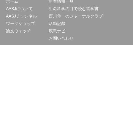
ホーム
新着情報一覧
AASJについて
生命科学の目で読む哲学書
AASJチャンネル
西川伸一のジャーナルクラブ
ワークショップ
活動記録
論文ウォッチ
疾患ナビ
お問い合わせ