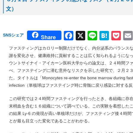
文）
Facebook
X
Line
Hate
Po
SNSシェア
Share
ファスティングはカロリー制限だけでなく、内分泌系のバランス
謝を変化させ、健康維持に貢献することは広く知られるようにな
ウントサイナイ・アイカーン医科大学からの論文は、２４時間フ
べ、ファステイングに潜む意外なリスクを示した研究で、２月２３日 I
た。タイトルは「Monocytes re-enter the bone marrow during fasting 
infection（単核球はファステイング時に骨髄に戻り感染に対す
この研究では２４時間ファスティングを行ったとき、各組織に存
末梢血を含む１６組織について調べている。この実験を着想した
の結果 Ly-6 の発現が高い単核球だけが、ファスティング後４時
とが最も目立った変化であることがわかる。