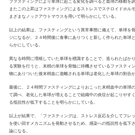
ファスティングにより単球に起こる変化を調べると血球の移動を調節
またこの上昇はファスティングによるストレスでステロイドホル
まざまなノックアウトマウスを用いて明らかにしている。
以上の結果は、ファスティングという異常事態に備えて、単球を
ジになるが、２４時間後に食事にありつくと新しく作られた単球
らかにしている。
異なる時間に増殖していた単球を標識することで、造られたばか
る実験を行うと、末梢の単球を骨髄に待機させているファスティ
物にありついた後末梢血に遊離される単球は老化した単球の割合
最後に、２４時間ファスティングによりおこった末梢血中の単球
て調べ、老化した単球が増えることで組織中の炎症が起こりやす
る抵抗性が低下することを明らかにしている。
以上が結果で、「ファスティングは、ストレス反応を介してフレ
を使い回すメカニズムを発動させるため、感染への抵抗性を低下
論になる。