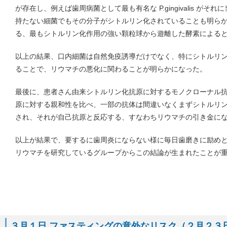
が存在し、例えば歯周病菌として最も有名な P.gingivalis が
持たない細菌でもその分子がシトルリン化されていることも明ら
る、最もシトルリン化作用の強い顆粒球から遊離した酵素による
以上の結果、口内細菌は自然免疫誘導だけでなく、特にシトルリ
ることで、リウマチの悪化に関わることが明らかになった。
最後に、患者さん由来シトルリン化抗原に対するモノクローナル
原に対する親和性を比べ、一部の抗体は間違いなくまずシトルリ
され、それが自己抗原と反応する、すなわちリウマチの引き金に
以上が結果で、要するに歯周炎にならない様に毎日歯磨きに励め
リウマチを研究しているグループからこの結論が生まれたことが
３月１日 ファスティングの意外なリスク（２月２３日 I