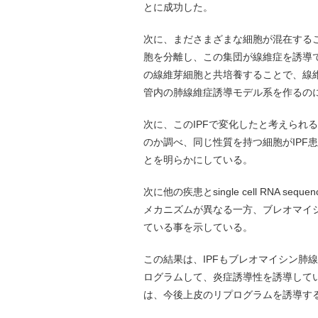
とに成功した。
次に、まださまざまな細胞が混在するこの
胞を分離し、この集団が線維症を誘導
の線維芽細胞と共培養することで、線
管内の肺線維症誘導モデル系を作るの
次に、このIPFで変化したと考えられるC
のか調べ、同じ性質を持つ細胞がIPF
とを明らかにしている。
次に他の疾患とsingle cell RNA
メカニズムが異なる一方、ブレオマイ
ている事を示している。
この結果は、IPFもブレオマイシン肺
ログラムして、炎症誘導性を誘導して
は、今後上皮のリプログラムを誘導す