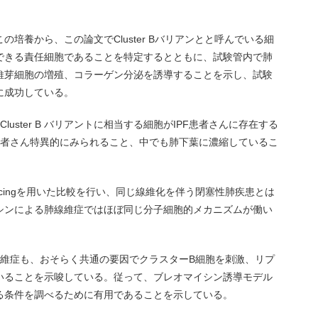
培養から、この論文でCluster Bバリアンとと呼んでいる細
できる責任細胞であることを特定するとともに、試験管内で肺
維芽細胞の増殖、コラーゲン分泌を誘導することを示し、試験
に成功している。
luster B バリアントに相当する細胞がIPF患者さんに存在する
患者さん特異的にみられること、中でも肺下葉に濃縮しているこ
 sequencingを用いた比較を行い、同じ線維化を伴う閉塞性肺疾患とは
シンによる肺線維症ではほぼ同じ分子細胞的メカニズムが働い
線維症も、おそらく共通の要因でクラスターB細胞を刺激、リプ
いることを示唆している。従って、ブレオマイシン誘導モデル
る条件を調べるために有用であることを示している。