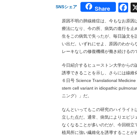
F
SNSシェア
Share
原因不明の肺線維症は、今もなお原因
療法になり、今の所、病気の進行を止
生をこの病気で失ったが、毎日論文を
い出だ。いずれにせよ、原因のわからな
レーキなしの修復機構が働き続けるの
今日紹介するヒューストン大学からの論
誘導できることを示し、さらには線維
６日号 Science Translational Med
stem cell variant in idiopat
ニング）」だ。
なんといってもこの研究のハイライトは
立した点だ。通常、病気によりエピジ
なくなることが多いのだが、今回樹立で
植局所に強い繊維化を誘導することがわ