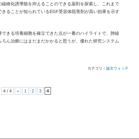
の線維化誘導能を抑えることのできる薬剤を探索し、これまで
できることが知られているEGF受容体阻害剤が高い効果を示す
導できる培養細胞を確立できた点が一番のハイライトで、肺線
ちろん治療にはまだまだかかると思うが、優れた研究システム
カテゴリ：
論文ウォッチ
4 / 4
«
1
2
3
4