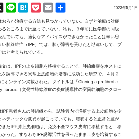
acebook
X
Line
Hatena
Pocket
Email
共
2023年5月1日
有
はおろか治療する方法も見つかっていない。自ずと治療は対症
めるところまでは至っていない。私も、３年前に医学部の同級
読んでいても、適切なアドバイスができなかったことは辛い思
い肺線維症（IPF）では、肺が障害を受けたと勘違いして、ブ
ではと考えられている。
文は、IPFの上皮細胞を移植することで、肺線維症をホストに
化を誘導できる異常上皮細胞の培養に成功した研究で、４月２
icine にオンライン掲載された。タイトルは「Cloning a profibrotic
hic pulmonary fibrosis（突発性肺線維症の炎症誘導性の変異幹細胞のクロー
IPF患者さんの肺組織から、試験管内で増殖する上皮細胞を樹
ェネティックな変異が起こっていても、培養すると正常と差が
きたIPF肺上皮細胞は、免疫不全マウス皮膚に移植すると、移
かった。すなわちIPF誘導活性を保ったまま上皮を培養するこ