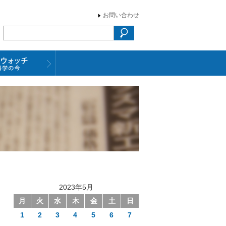
お問い合わせ
2023年5月
月
火
水
木
金
土
日
1
2
3
4
5
6
7