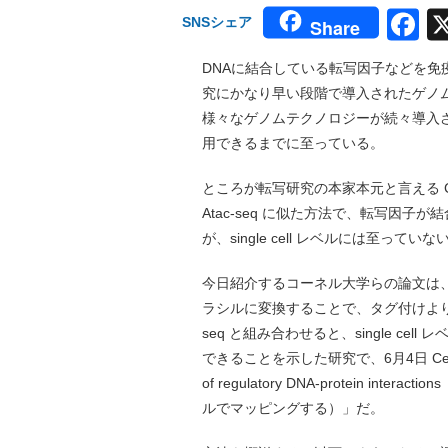
F
SNSシェア
Share
DNAに結合している転写因子などを免疫沈
究にかなり早い段階で導入されたゲノ
様々なゲノムテクノロジーが続々導入され、さら
用できるまでに至っている。
ところが転写研究の本家本元と言える Chip
Atac-seq に似た方法で、転写因
が、single cell レベルには至っていな
今日紹介するコーネル大学らの論文は
ラシルに変換することで、タグ付けより
seq と組み合わせると、single c
できることを示した研究で、6月4日 Cell 
of regulatory DNA-protein int
ルでマッピングする）」だ。