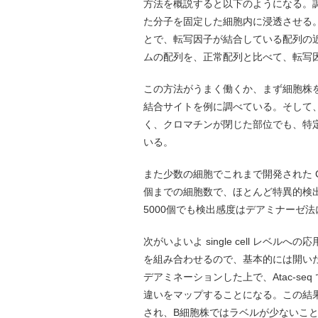
方法を概説すると以下のようになる。
た分子を固定した細胞内に浸透させる
とで、転写因子が結合している配列の
ムの配列を、正常配列と比べて、転写
この方法がうまく働くか、まず細胞株を
結合サイトを例に調べている。そして
く、クロマチンが閉じた部位でも、特
いる。
また少数の細胞でこれまで開発された Cu
個までの細胞数で、ほとんど特異的検出効
5000個でも検出感度はデアミナーゼ
次がいよいよ single cell レベル
を組み合わせるので、基本的には開い
デアミネーションした上で、Atac-s
違いをマップすることになる。この結果
され、B細胞株ではラベルが少ないことが sing