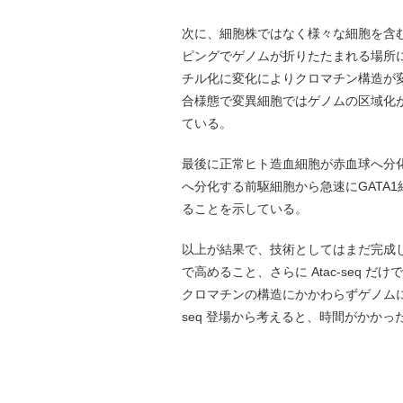
次に、細胞株ではなく様々な細胞を含む
ピングでゲノムが折りたたまれる場所に
チル化に変化によりクロマチン構造が変
合様態で変異細胞ではゲノムの区域化がずれて、
ている。
最後に正常ヒト造血細胞が赤血球へ分化
へ分化する前駆細胞から急速にGATA
ることを示している。
以上が結果で、技術としてはまだ完成
で高めること、さらに Atac-seq だけでな
クロマチンの構造にかかわらずゲノムに
seq 登場から考えると、時間がかかっ