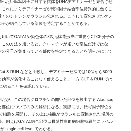
調べたい転写因子に対する抗体をDNAデアミナーゼと結合させ
。これによりデアミナーゼが転写因子結合部位特異的に働くこ
近くのシトシンがウラシル化される。こうして変化させたゲノ
因子が結合している部位を特定することができる。
用いてGATA1や染色体の3次元構造形成に重要なCTCF分子の
、この方法を用いると、クロマチンが拓いた部位だけではな
定の分子が集まっている部位を特定できることを明らかにして
t & RUN などと比較し、デアミナーゼ法では10個から5000
率が劣化することなく使えること、一方 CUT & RUN では
法に劣ることを確認している。
への応用だが、この場合クロマチンの開いた部位を検出する Atac-seq
た部位についてのみの解析になる。実際には、転写因子部位を
eq で細胞を展開し、その上に核酸がウラシルに変換された場所の
、例えばGATA1結合部位は骨髄性白血病細胞特異的にラベル
le cell level でわかる。