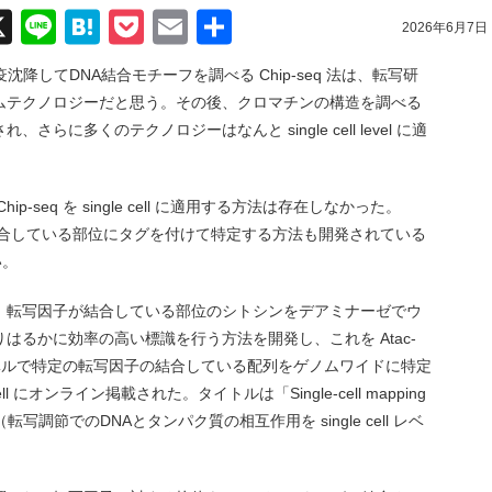
acebook
X
Line
Hatena
Pocket
Email
共
2026年6月7日
有
降してDNA結合モチーフを調べる Chip-seq 法は、転写研
ムテクノロジーだと思う。その後、クロマチンの構造を調べる
に多くのテクノロジーはなんと single cell level に適
-seq を single cell に適用する方法は存在しなかった。
子が結合している部位にタグを付けて特定する方法も開発されている
い。
、転写因子が結合している部位のシトシンをデアミナーゼでウ
はるかに効率の高い標識を行う方法を開発し、これを Atac-
ell レベルで特定の転写因子の結合している配列をゲノムワイドに特定
にオンライン掲載された。タイトルは「Single-cell mapping
eractions（転写調節でのDNAとタンパク質の相互作用を single cell レベ