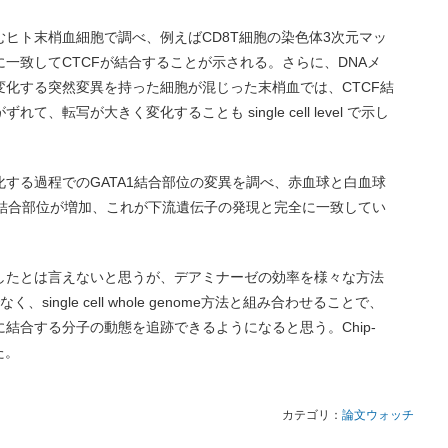
ヒト末梢血細胞で調べ、例えばCD8T細胞の染色体3次元マッ
一致してCTCFが結合することが示される。さらに、DNAメ
化する突然変異を持った細胞が混じった末梢血では、CTCF結
転写が大きく変化することも single cell level で示し
する過程でのGATA1結合部位の変異を調べ、赤血球と白血球
1結合部位が増加、これが下流遺伝子の発現と完全に一致してい
したとは言えないと思うが、デアミナーゼの効率を様々な方法
く、single cell whole genome方法と組み合わせることで、
結合する分子の動態を追跡できるようになると思う。Chip-
た。
カテゴリ：
論文ウォッチ