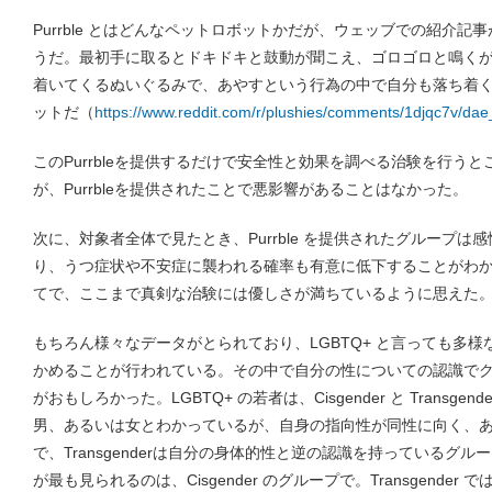
Purrble とはどんなペットロボットかだが、ウェッブでの紹介
うだ。最初手に取るとドキドキと鼓動が聞こえ、ゴロゴロと鳴く
着いてくるぬいぐるみで、あやすという行為の中で自分も落ち着
ットだ（
https://www.reddit.com/r/plushies/comments/1djqc7v/da
このPurrbleを提供するだけで安全性と効果を調べる治験を行う
が、Purrbleを提供されたことで悪影響があることはなかった。
次に、対象者全体で見たとき、Purrble を提供されたグループ
り、うつ症状や不安症に襲われる確率も有意に低下することがわ
てで、ここまで真剣な治験には優しさが満ちているように思えた
もちろん様々なデータがとられており、LGBTQ+ と言っても多
かめることが行われている。その中で自分の性についての認識で
がおもしろかった。LGBTQ+ の若者は、Cisgender と Transgend
男、あるいは女とわかっているが、自身の指向性が同性に向く、
で、Transgenderは自分の身体的性と逆の認識を持っているグループ
が最も見られるのは、Cisgender のグループで。Transgende