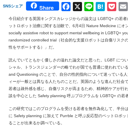
Facebook
X
Line
Hate
Po
SNSシェア
Share
今日紹介する英国キングスカレッジからの論文は LGBTQ+ の若
ットロボット治療に関する治験で、6月4日 Nature Medicine
socially assistive robot to support mental wellbeing in LGBTQ+ you
randomized controlled trial（社会的な支援ロボットは自傷
性をサポートする）」だ。
読んでいてともかく優しさの溢れた論文だと思った。LGBT につ
シャル、トランスジェンダーの略でわが国でも普通に使われているが、
and Questioning のことで、自分の性的指向について迷って
ィーが一般とは異なる人たちのことだ。英国のような進んだ社会でも、
若者は疎外感を感じ、自傷リスクが高まるため、精神的ケアが行
談を中心とした Safety planning 呼ぶプログラムを LGBTQ+
この研究ではこのプログラムを受ける若者を無作為化して、半分は Safet
に Safety planning に加えて Purrble と呼ぶ反応型のペ
ることが出来るか調べている。