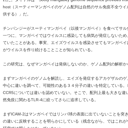
host（スーティーマンガベイのゲノム配列は自然のサル免疫不全ウ
供する）」だ。
チンパンジーがスーティマンガベイ（以後マンガベイ）を食べてサル免
一つに、マンガベイではウイルスに感染しても病気が発症しないため
ていたことがある。事実、エイズウイルスを感染させてもマンガベイ
がウイルスを作り続けることことが知られている。
この研究は、なぜマンガベイは発病しないのか、ゲノム配列の解析か
まずマンガベイのゲノムを解読し、エイズを発症するアカゲザルのゲ
中心に違いを調べて、可能性のある３４分子の違いを特定している。
CCR5については違いを認めていない。そこで、配列上最も大きな違い
然免疫に関わるTLR-4に絞ってさらに追求している。
まずICAM-2はマンガベイではリンパ球の表面に出ていないことを
の違いに反映することを明らかにしている（残念ながら、ではこれが