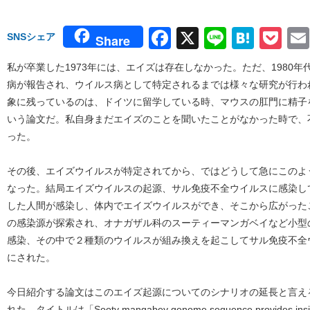
Facebook
X
Line
Hate
Po
SNSシェア
Share
私が卒業した1973年には、エイズは存在しなかった。ただ、1980
病が報告され、ウイルス病として特定されるまでは様々な研究が行わ
象に残っているのは、ドイツに留学している時、マウスの肛門に精子
いう論文だ。私自身まだエイズのことを聞いたことがなかった時で、
った。
その後、エイズウイルスが特定されてから、ではどうして急にこのよ
なった。結局エイズウイルスの起源、サル免疫不全ウイルスに感染し
した人間が感染し、体内でエイズウイルスができ、そこから広がった
の感染源が探索され、オナガザル科のスーティーマンガベイなど小型
感染、その中で２種類のウイルスが組み換えを起こしてサル免疫不全
にされた。
今日紹介する論文はこのエイズ起源についてのシナリオの延長と言える研
れた。タイトルは「Sooty mangabey genome sequence provides insight in