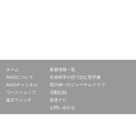
ホーム
新着情報一覧
AASJについて
生命科学の目で読む哲学書
AASJチャンネル
西川伸一のジャーナルクラブ
ワークショップ
活動記録
論文ウォッチ
疾患ナビ
お問い合わせ