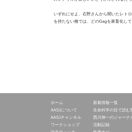
いずれにせよ、石野さんから聞いたレトロ
を持たない種では、どのGagを家畜化し
ホーム
新着情報一覧
AASJについて
生命科学の目で読む
AASJチャンネル
西川伸一のジャーナ
ワークショップ
活動記録