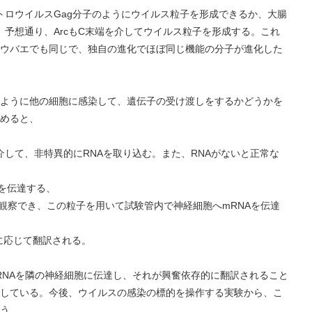
トロウイルスGag分子のようにウイルス粒子を形成できるか、大腸
。予想通り、ArcもC末端を介してウイルス粒子を形成する。これ
ウバエでも同じで、独自の進化でほぼ同じ機能の分子が進化した
ように他の細胞に感染して、遺伝子の受け渡しをするかどうかを
めると、
を介して、非特異的にRNAを取り込む。また、RNAがないと正常な
Aを伝達する、
を観察でき、この粒子を用いて試験管内で神経細胞へmRNAを伝達
に応じて翻訳される。
なRNAを隣の神経細胞に伝達し、それが興奮依存的に翻訳されること
している。今後、ウイルスの感染の標的を操作する実験から、こ
う。