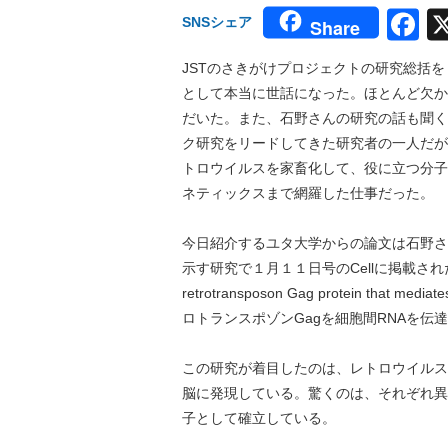
F
SNSシェア
Share
JSTのさきがけプロジェクトの研究総括
として本当に世話になった。ほとんど欠か
だいた。また、石野さんの研究の話も聞く
ク研究をリードしてきた研究者の一人だが
トロウイルスを家畜化して、役に立つ分子
ネティックスまで網羅した仕事だった。
今日紹介するユタ大学からの論文は石野さ
示す研究で１月１１日号のCellに掲載された。タイトルは
retrotransposon Gag protein that m
ロトランスポゾンGagを細胞間RNAを伝
この研究が着目したのは、レトロウイルスG
脳に発現している。驚くのは、それぞれ異
子として確立している。