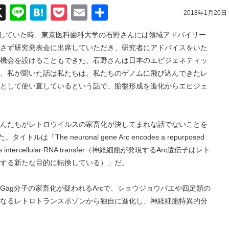
acebook
X
Line
Hatena
Pocket
Email
共
2018年1月20日
有
をしていた時、東京医科歯科大学の石野さんには領域アドバイサー
さず研究発表会に出席していただき、研究者にアドバイスをいた
機会を設けることもできた。石野さんは日本のエピジェネティッ
、私が聞いた話は私たちは、私たちのゲノムに飛び込んできたレ
として使い直しているという話で、胎盤形成を進化からエピジェ
んたちがレトロウイルスの家畜化が決してまれな話でないことを
「The neuronal gene Arc encodes a repurposed
ediates intercellular RNA transfer（神経細胞が発現するArc遺伝子はレト
達する新たな目的に転換している）」だ。
ag分子の家畜化が疑われるArcで、ショウジョウバエや四足類の
なるレトロトランスポゾンから独自に進化し、神経細胞特異的分