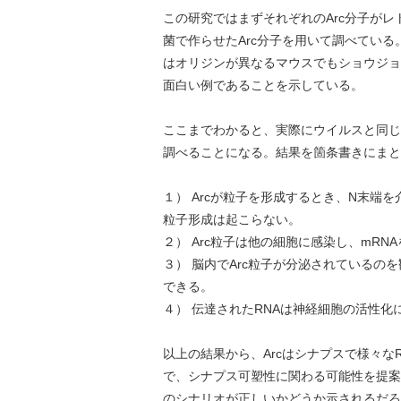
この研究ではまずそれぞれのArc分子がレ
菌で作らせたArc分子を用いて調べている
はオリジンが異なるマウスでもショウジョ
面白い例であることを示している。
ここまでわかると、実際にウイルスと同じ
調べることになる。結果を箇条書きにまと
１） Arcが粒子を形成するとき、N末端
粒子形成は起こらない。
２） Arc粒子は他の細胞に感染し、mRN
３） 脳内でArc粒子が分泌されているの
できる。
４） 伝達されたRNAは神経細胞の活性化
以上の結果から、Arcはシナプスで様々
で、シナプス可塑性に関わる可能性を提案
のシナリオが正しいかどうか示されるだろ