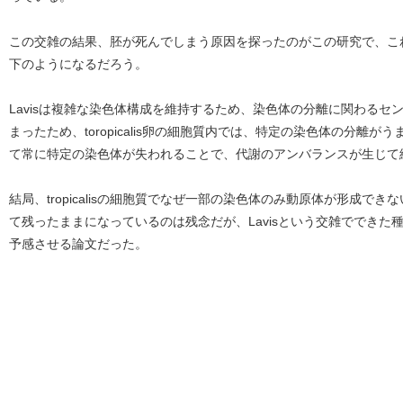
この交雑の結果、胚が死んでしまう原因を探ったのがこの研究で、こ
下のようになるだろう。
Lavisは複雑な染色体構成を維持するため、染色体の分離に関わる
まったため、toropicalis卵の細胞質内では、特定の染色体の分離
て常に特定の染色体が失われることで、代謝のアンバランスが生じて
結局、tropicalisの細胞質でなぜ一部の染色体のみ動原体が形成で
て残ったままになっているのは残念だが、Lavisという交雑ででき
予感させる論文だった。