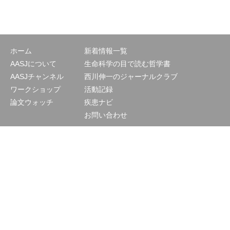
ホーム
新着情報一覧
AASJについて
生命科学の目で読む哲学書
AASJチャンネル
西川伸一のジャーナルクラブ
ワークショップ
活動記録
論文ウォッチ
疾患ナビ
お問い合わせ