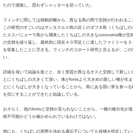
たので感激し、思わずシャッターを切っていた。
フィンチに関しては移動距離から、異なる島の間で交雑が行われるこ
この研究のすごいのはサンタクルス島の近くのダフネ島（くちばしの小さな
たエスパニョーラ島から飛来したくちばしの大きなconirostris種
の交雑を繰り返し、最終的に現在４０羽近くに達したファミリーを３
を収集したことに尽きる。フィンチのコホート研究と言えるが、この
い。
詳細を省いて結論を急ぐと、全く形質が異なるオスと交雑して新しい
とにくちばしの大きくて深い、体がfortisより大きめの新しい種が
とにくちばしが大きくなっていることから、島にある固い実を食べる
を目にすることができたと結論している。
おそらく、他のfortisと交雑が見られないことから、一種の種分化
殖不可能かどうか確かめられているわけではない。
他にも、くちばしの形態を決める遺伝子についても候補を特定してい