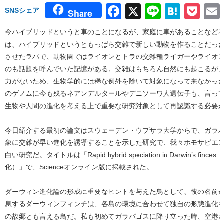
Facebook
X
Line
Hate
Po
SNSシェア
Share
今ハイブリッドというと車のことになるが、家庭に車があることなど
は、ハイブリッドというともっぱら交雑で新しい動物を作ることだっ
させたラバで、動物園ではライオンとトラの交雑種ライガーやライオ
のも話題を呼んでいた記憶がある。交雑はもちろん自然にも起こるが
力がないため、生物学的には稀な例外を除いて対象になって来なかっ
のゲノムに今も残るネアンデルタールやデニソーワ人遺伝子も、言っ
生物や人間の進化を考える上で重要な研究対象として再認識する必要
今日紹介する最初の論文はスウェーデン・ウプサラ大学からで、ガラ
象に交雑が早い進化を誘導することを示した研究で、我々ホモサピエ
白い研究だ。タイトルは「Rapid hybrid speciation in Darwin’
化）」で、Scienceオンライン版に掲載された。
ダーウィン進化論の形成に重要なヒントを与えた鳥として、彼の名前
息するダーウィンフィンチは、各島の環境に合わせて独自の形態進化
の故郷とも言える鳥だ。私も初めてガラパゴスに降り立った時、空港