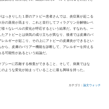
がはっきりした１群のアトピー患者さんでは、炎症巣が起こる
水分の蒸発が高まり、これと並行してフィラグリン分解物レベ
ど様々なレベルの変化が呼応するという結果だ。すなわち、一
したアトピーとは病気の成り立ちが異なり、後者では皮膚のバ
アレルギーが起こり、その上にアトピーの皮膚炎ができるとい
ちから、皮膚のバリアー機能を診断して、アレルギーを抑える
れる可能性があるという結論だ。
オプシーに匹敵する検査ができること、そして、病巣ではな
このような変化が始まっていることに最も興味を持った。
カテゴリ：
論文ウォッチ