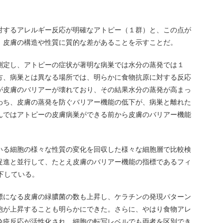
対するアレルギー反応が明確なアトピー（１群）と、この点が
、皮膚の構造や性質に質的な差があることを示すことだ。
測定し、アトピーの症状が著明な病巣では水分の蒸発では１
方、病巣とは異なる場所では、明らかに食物抗原に対する反応
が皮膚のバリアーが壊れており、その結果水分の蒸発が高まっ
わち、皮膚の蒸発を防ぐバリアー機能の低下が、病巣と離れた
んではアトピーの皮膚病巣ができる前から皮膚のバリアー機能
いる細胞の様々な性質の変化を回収した様々な細胞層で比較検
促進と並行して、たとえ皮膚のバリアー機能の指標であるフィ
下している。
標になる皮膚の緑膿菌の数も上昇し、ケラチンの発現パターン
胞が上昇することも明らかにできた。さらに、やはり食物アレ
免疫反応が活性化され、細胞の転写レベルでも両者を区別でき