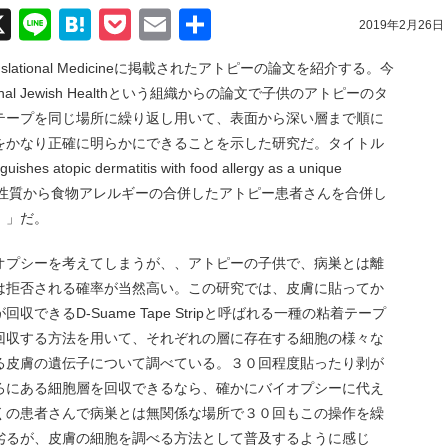
acebook
X
Line
Hatena
Pocket
Email
共
2019年2月26日
有
nslational Medicineに掲載されたアトピーの論文を紹介する。今
l Jewish Healthという組織からの論文で子供のアトピーのタ
テープを同じ場所に繰り返し用いて、表面から深い層まで順に
をかなり正確に明らかにできることを示した研究だ。タイトル
uishes atopic dermatitis with food allergy as a unique
面の性質から食物アレルギーの合併したアトピー患者さんを合併し
）」だ。
オプシーを考えてしまうが、、アトピーの子供で、病巣とは離
は拒否される確率が当然高い。この研究では、皮膚に貼ってか
きるD-Suame Tape Stripと呼ばれる一種の粘着テープ
回収する方法を用いて、それぞれの層に存在する細胞の様々な
る皮膚の遺伝子について調べている。３０回程度貼ったり剥が
ろにある細胞層を回収できるなら、確かにバイオプシーに代え
くの患者さんで病巣とは無関係な場所で３０回もこの操作を繰
劣るが、皮膚の細胞を調べる方法として普及するように感じ