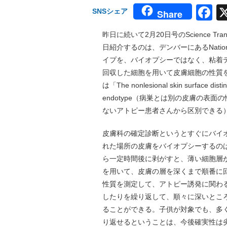
F
SNSシェア
Share
昨日に続いて2月20日号のScience Tra
日紹介するのは、デンバーにあるNationa
イプを、バイオプシーではなく、粘着
回収した細胞を用いて皮膚細胞の性質
は「The nonlesional skin surface disting
endotype（病巣とは別の皮膚の表
ないアトピー患者さんから区別できる
皮膚科の確定診断というとすぐにバイ
れた場所の皮膚をバイオプシーするの
ら一定時間後に剥がすと、薄い細胞層が回収で
を用いて、皮膚の層を深くまで順番に
性質を測定して、アトピー誘発に関わ
したりを繰り返して、順々に深いとこ
ることができる。子供が対象でも、多
り返せるということは、今後確実性は