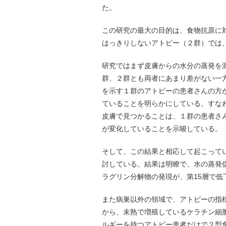
た。
この研究の最大の目的は、食物抗原に
はっきりしないアトピー（２群）では
研究ではまず皮膚からの水分の蒸発を
群、２群とも両者にあまり差がない一
を示す１群のアトピーの患者さんの方
ていることを明らかにしている。すな
皮膚で見つかることは、１群の患者さ
が変化していることを示唆している。
そして、この結果と相応して起こって
討している。結果は明瞭で、水の蒸発
ラグリン分解物の発現が、第15層で低
また病巣以外の領域で、アトピーの指
から、未熟で増殖しているケラチン細
ルギーを持つアトピー患者だけで２型