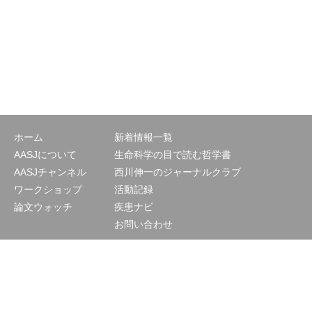
ホーム
新着情報一覧
AASJについて
生命科学の目で読む哲学書
AASJチャンネル
西川伸一のジャーナルクラブ
ワークショップ
活動記録
論文ウォッチ
疾患ナビ
お問い合わせ