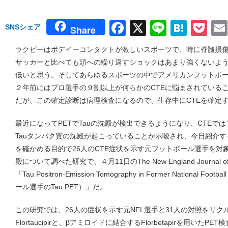
Facebook
X
Line
Hate
Po
SNSシェア
Share
ラクビーはボデイーコンタクトが激しいスポーツで、時に脊髄損
サッカーと比べても頭への繰り返すショックはあまり強くないようで
低いと思う。そしてあらゆるスポーツの中でアメリカンフットボー
２年前にはプロ選手の９割以上が何らかのCTEに悩まされている
だが、この確定診断は病理検査になるので、生存中にCTEを確定
最近になってPETでTauの沈殿が検出できるようになり、CTEで
Tauタンパク質の沈殿が起こっていることが示唆され、今日紹介
を確かめる目的で26人のCTE症状を示す元フットボール選手を対象
殿について調べた研究で、４月11日のThe New England Journal 
「Tau Positron-Emission Tomography in Former National Foo
ール選手のTau PET）」だ。
この研究では、26人の症状を示す元NFL選手と31人の対照をリク
Flortaucipirと、βアミロイドに結合するFlorbetapirを用いたP