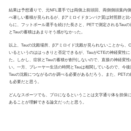
結果は予想通りで、元NFL選手では両側上前頭回、両側側頭葉内
べ著しい蓄積が見られるが、βアミロイドタンパク質は対照群と比
らに、フットボール選手を続けた長さと、PETで測定されるTau
とTauの蓄積はあまりそう感がなかった。
以上、Tauの沈殿場所、βアミロイド沈殿が見られないことから、
いるというのははっきりと否定できるが、TauがCTEの神経変性
た。しかし、症状とTauの蓄積が創刊しないので、直接の神経変
い。一方、プレーヤー生活の時間とTauは相関しているので、今
Tauの沈殿につながるのか調べる必要があるだろう。また、PET
も必要だと思う。
どんなスポーツでも、プロになるということは文字通り体を担保
あることが理解できる論文だったと思う。