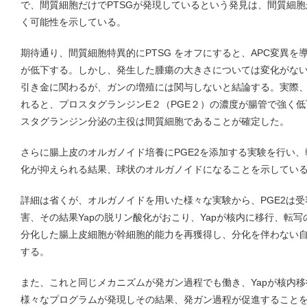
で、間質細胞だけでPTSGが発現しているという発見は、間質細
く可能性を示している。
期待通り、間質細胞特異的にPTSG をオフにすると、APC変異
が低下する。しかし、発生した腫瘍の大きさについては変化がない
引き金に関わるが、ガンの増殖には関与しないと結論する。実際、
れると、プロスタグランジンE２（PGE２）の濃度が腸管で強く
スタグランジン分泌の主役は間質細胞であることが確定した。
さらに腸上皮のオルガノイド培養にPGE2を添加する実験を行い
化が抑えられる結果、球状のオルガノイドになることを示してい
詳細は省くが、オルガノイドを用いた様々な実験から、PGE2は受容体
害、その結果Yapの脱リン酸化がおこり、Yapが核内に移行、転
分化した腸上皮細胞が幹細胞的能力を再獲得し、分化を伴わない
する。
また、これと同じメカニズムが発ガン過程でも働き、Yapが核内
様々なプログラムが発現しその結果、発ガン過程が促進すること