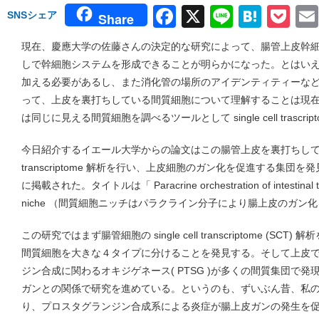
Facebook
X
Line
Hate
Po
SNSシェア
Share
現在、慶應大学の佐藤さんの決定的な研究によって、腸管上皮幹
しで幹細胞システムを形成できることが明らかになった。とはい
加える必要があるし、また消化管の場所のアイデンティティーな
って、上皮を裏打ちしている間質細胞について理解することは現
は同じに見える間質細胞を調べるツールとして single cell trascr
今日紹介するイエール大学からの論文はこの腸管上皮を裏打ちしている間質細
transcriptome 解析を行い、上皮細胞のガン化を促進する集団を発
に掲載された。タイトルは「 Paracrine orchestration of intestinal tu
niche （間質細胞ニッチはパラクライン分子により腸上皮のガン
この研究ではまず腸管細胞の single cell transcriptome (
間質細胞を大きな４タイプに分けることを発見する。そして上皮
ジン合成に関わるオキジゲネース( PTSG )が多くの間質集団で
ガンとの関係で研究を進めている。というのも、ずいぶん昔、私
り、プロスタグランジン合成系による炎症が腸上皮ガンの発生を