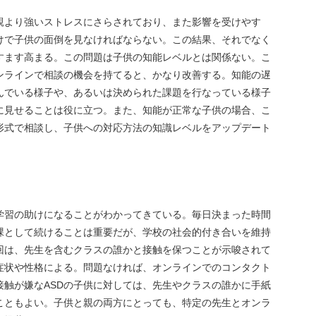
つ親より強いストレスにさらされており、また影響を受けやす
けで子供の面倒を見なければならない。この結果、それでなく
すます高まる。この問題は子供の知能レベルとは関係ない。こ
ンラインで相談の機会を持てると、かなり改善する。知能の遅
んでいる様子や、あるいは決められた課題を行なっている様子
に見せることは役に立つ。また、知能が正常な子供の場合、こ
形式で相談し、子供への対応方法の知識レベルをアップデート
学習の助けになることがわかってきている。毎日決まった時間
課として続けることは重要だが、学校の社会的付き合いを維持
回は、先生を含むクラスの誰かと接触を保つことが示唆されて
症状や性格による。問題なければ、オンラインでのコンタクト
接触が嫌なASDの子供に対しては、先生やクラスの誰かに手紙
こともよい。子供と親の両方にとっても、特定の先生とオンラ