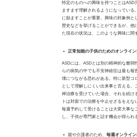
特定のものへの興味を持つことはAS
ますます理解されるようになっている
に励ますことが重要。興味の対象例と
歴史などを挙げることができるが、他
た現在の状況は、このような興味に関
正常知能の子供のためのオンライン
ASDには、ASDとは別の精神的な脆
らの病気の中でも不安神経症は最も報
壊につながる恐れがある。特に新型コ
として理解しにくい出来事と言える。
神治療を受けていた場合、それを続け
トは対面での治療を中止せざるをえな
毎週予約して受けることは大変大事な
し、子供が専門家と話す機会が得られ
親や介護者のため、
毎週オンライン