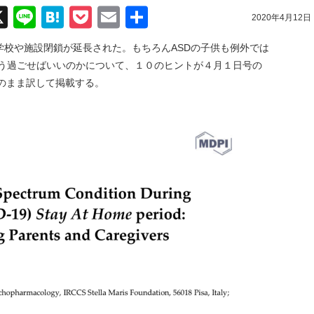
acebook
X
Line
Hatena
Pocket
Email
共
2020年4月12日
有
学校や施設閉鎖が延長された。もちろんASDの子供も例外では
どう過ごせばいいのかについて、１０のヒントが４月１日号の
のでそのまま訳して掲載する。