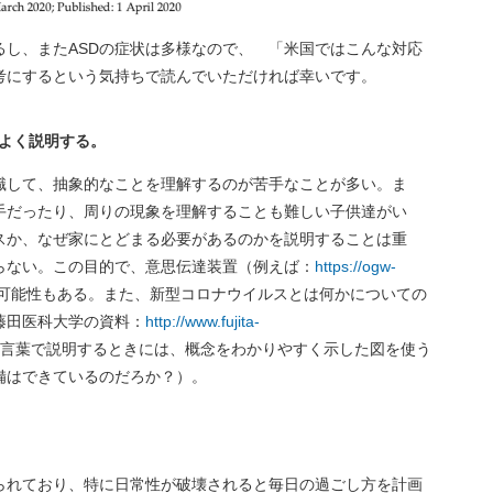
るし、またASDの症状は多様なので、 「米国ではこんな対応
考にするという気持ちで読んでいただければ幸いです。
よく説明する。
認識して、抽象的なことを理解するのが苦手なことが多い。ま
手だったり、周りの現象を理解することも難しい子供達がい
スか、なぜ家にとどまる必要があるのかを説明することは重
らない。この目的で、意思伝達装置（例えば：
https://ogw-
可能性もある。また、新型コロナウイルスとは何かについての
藤田医科大学の資料：
http://www.fujita-
言葉で説明するときには、概念をわかりやすく示した図を使う
備はできているのだろか？）。
知られており、特に日常性が破壊されると毎日の過ごし方を計画