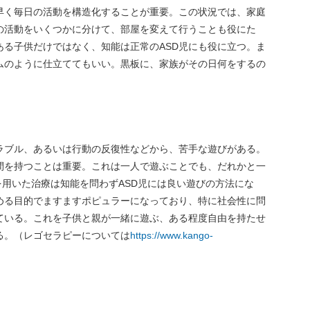
早く毎日の活動を構造化することが重要。この状況では、家庭
の活動をいくつかに分けて、部屋を変えて行うことも役にた
ある子供だけではなく、知能は正常のASD児にも役に立つ。ま
ムのように仕立ててもいい。黒板に、家族がその日何をするの
。
トラブル、あるいは行動の反復性などから、苦手な遊びがある。
間を持つことは重要。これは一人で遊ぶことでも、だれかと一
を用いた治療は知能を問わずASD児には良い遊びの方法にな
める目的でますますポピュラーになっており、特に社会性に問
している。これを子供と親が一緒に遊ぶ、ある程度自由を持たせ
る。（レゴセラピーについては
https://www.kango-