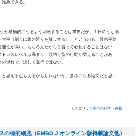
く推薦できる。
子供が積極的になるよう刺激することは重要だが、１日のうち適
も大事（例えば家の近くを散歩する）。というのも、緊急事態
可能性が高い。もちろんだからと言って心配することはない
のストレスレベルは高まり、紋切り型の行動が増えることがあ
との現れで、決して退行ではない。
いと思える点もあるかもしれないが、参考になる論文だと思い
カテゴリ：
自閉症の科学（連載）
の標的細胞（EMBO J オンライン版掲載論文他）