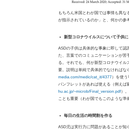
もちろん米国とわが国では事情も異な
が指示されているのか」と、何かの参
新型コロナウイルスについて子供に
ASDの子供は具体的な事象に即して
た、言葉でのコミュニケーションが苦
る。それでも、何が新型コロナウイル
要。説明は単純で具体的でなければな
media.com/medic/cat_it/4377
）を使う
パンフレットがあれば使える（例えば
hu.ac.jp/~microb/Final_version.pdf
）。
ことも重要（わが国でもこのような準
毎日の生活の時間割を作る
ASD児は実行力に問題があることが