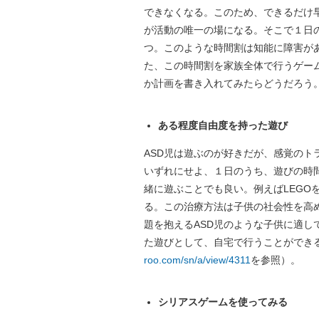
できなくなる。このため、できるだけ
が活動の唯一の場になる。そこで１日
つ。このような時間割は知能に障害が
た、この時間割を家族全体で行うゲー
か計画を書き入れてみたらどうだろう
ある程度自由度を持った遊び
ASD児は遊ぶのが好きだが、感覚の
いずれにせよ、１日のうち、遊びの時
緒に遊ぶことでも良い。例えばLEGO
る。この治療方法は子供の社会性を高
題を抱えるASD児のような子供に適
た遊びとして、自宅で行うことができ
roo.com/sn/a/view/4311
を参照）。
シリアスゲームを使ってみる