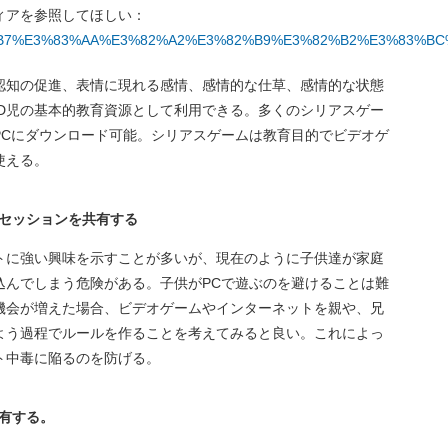
ィアを参照してほしい：
/%E3%82%B7%E3%83%AA%E3%82%A2%E3%82%B9%E3%82%B2%E3%83%B
る認知の促進、表情に現れる感情、感情的な仕草、感情的な状態
SD児の基本的教育資源として利用できる。多くのシリアスゲー
PCにダウンロード可能。シリアスゲームは教育目的でビデオゲ
使える。
セッションを共有する
ットに強い興味を示すことが多いが、現在のように子供達が家庭
込んでしまう危険がある。子供がPCで遊ぶのを避けることは難
機会が増えた場合、ビデオゲームやインターネットを親や、兄
よう過程でルールを作ることを考えてみると良い。これによっ
ト中毒に陥るのを防げる。
有する。