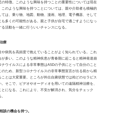
D児の特徴。このような興味を持つことの重要性については現在
。このような興味を持つことについては、親や介助者も積極的
しては、乗り物、地図、動物、漫画、地理、電子機器、そして
にも多くの可能性がある。親と子供が自宅で過ごすようになっ
する活動を一緒に行ういいチャンスになる。
治療
弱性や病気を高頻度で抱えていることがよく知られている。これ
告が多い。このような精神疾患が青春期に起こると精神発達崩
ロナウイルスによる非常事態はASDの子供にとって自分のこと
このため、新型コロナウイルスの非常事態宣言が出る前から精
ることは大変重要。ところが外出自粛状態では殆どのセラピス
い。そこで、ビデオやオーディオを用いての遠隔精神治療を、
ことになる。これにより、不安が解消され、気分をチェック
る。
相談の機会を持つ。