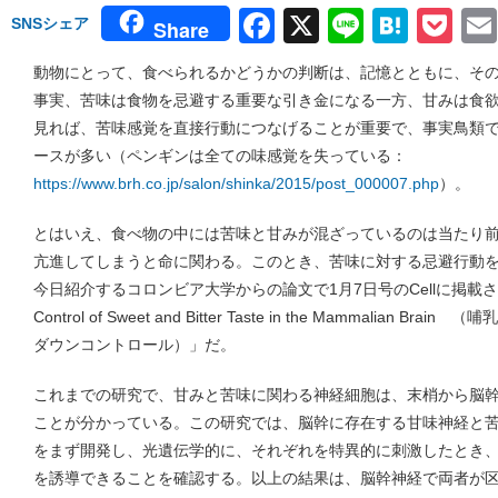
Facebook
X
Line
Hate
Po
SNSシェア
Share
動物にとって、食べられるかどうかの判断は、記憶とともに、そ
事実、苦味は食物を忌避する重要な引き金になる一方、甘みは食
見れば、苦味感覚を直接行動につなげることが重要で、事実鳥類
ースが多い（ペンギンは全ての味感覚を失っている：
https://www.brh.co.jp/salon/shinka/2015/post_000007.php
）。
とはいえ、食べ物の中には苦味と甘みが混ざっているのは当たり
亢進してしまうと命に関わる。このとき、苦味に対する忌避行動
今日紹介するコロンビア大学からの論文で1月7日号のCellに掲載され
Control of Sweet and Bitter Taste in the Mammalia
ダウンコントロール）」だ。
これまでの研究で、甘みと苦味に関わる神経細胞は、末梢から脳
ことが分かっている。この研究では、脳幹に存在する甘味神経と
をまず開発し、光遺伝学的に、それぞれを特異的に刺激したとき
を誘導できることを確認する。以上の結果は、脳幹神経で両者が