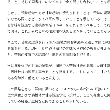
ること、そして両者はこのレベルまで全く混じり合わないことを
しかし、苦味感覚の方が甘味感覚に優先されることは、苦味の認
すなわち両方がどこかで相互作用していることを示している。そこ
と甘味を認識する扁桃体領域（CeA）をそれぞれラベルして、そ
ており、これが異なる味の優先性を決める働きをしていることが
そこで、苦味の認識を行うGCbt領域の興奮神経を光遺伝学的に
興奮を抑えるか調べ、期待通り脳幹の甘味感覚神経の興奮が抑え
ち、苦味の皮質での認識が、脳幹の甘味刺激を抑える。
次に扁桃体での甘味の認識が、脳幹での苦味神経の興奮に及ぼす
に苦味神経の興奮を高めることを発見する。これによって、甘い
ある危険性に備えていると言える。
この回路をさらに詳細に調べると、GCbtからの脳幹への直接のフィ
位の興奮がまず扁桃体の甘み認識領域へ投射し、ここで発生した
えている経路が主要な経路であることを示している。