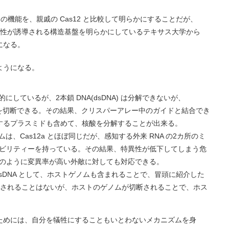
2 の機能を、親戚の Cas12 と比較して明らかにすることだが、
素活性が誘導される構造基盤を明らかにしているテキサス大学から
になる。
ようになる。
 を標的にしているが、2本鎖 DNA(dsDNA) は分解できないが、
DNAを切断できる。その結果、クリスパーアレー中のガイドと結合でき
在するプラスミドも含めて、核酸を分解することが出来る。
ステムは、Cas12a とほぼ同じだが、感知する外来 RNA の2カ所のミ
ビリティーを持っている。その結果、特異性が低下してしまう危
のように変異率が高い外敵に対しても対応できる。
dsDNA として、ホストゲノムも含まれることで、冒頭に紹介した
 が分解されることはないが、ホストのゲノムが切断されることで、ホス
ためには、自分を犠牲にすることもいとわないメカニズムを身