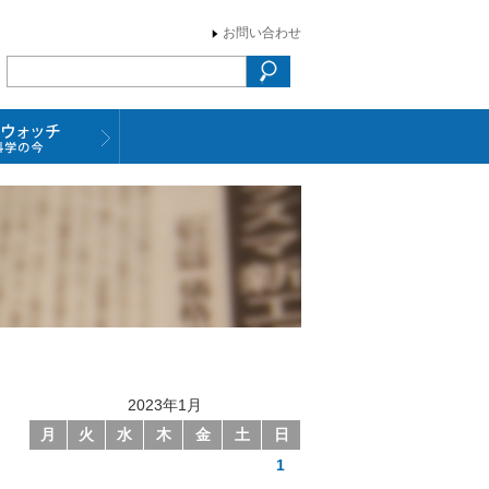
お問い合わせ
2023年1月
月
火
水
木
金
土
日
1