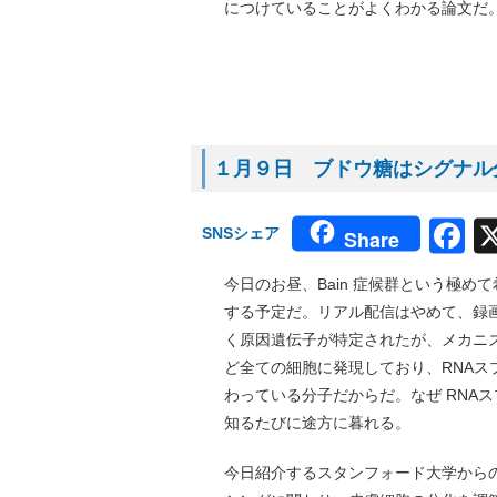
につけていることがよくわかる論文だ
１月９日 ブドウ糖はシグナル分
F
SNSシェア
Share
今日のお昼、Bain 症候群という極
する予定だ。リアル配信はやめて、録画を
く原因遺伝子が特定されたが、メカニ
ど全ての細胞に発現しており、RNA
わっている分子だからだ。なぜ RNA
知るたびに途方に暮れる。
今日紹介するスタンフォード大学から