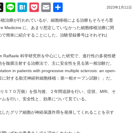
acebook
X
Line
Hatena
Pocket
Email
共
2023年1月11日
有
の移植治療が行われているが、細胞移植による治療もそろそろ普
e Medicine に、あまり想定していなかった細胞移植治療に関
ので簡単に紹介することにした。治験登録番号はそれぞれ(
 Raffaele 科学研究所を中心にした研究で、進行性の多発性硬
胞を髄膜注射する治療法で、主に安全性を見る第一相治験だ。
n in patients with progressive multiple sclerosis: an open-
進行性多発硬化症に対する胎児神経幹細胞移植：第一相オープン試験）」だ。
り５７０万個）を投与後、２年間追跡を行い、症状、MRI、そ
ームを行い、安全性と、効果について見ている。
化したグリア細胞が神経保護作用を発揮してくれることを示す