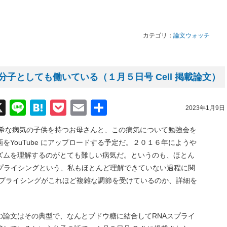
。
カテゴリ：
論文ウォッチ
子としても働いている（１月５日号 Cell 掲載論文）
acebook
X
Line
Hatena
Pocket
Email
共
2023年1月9日
有
めて希な病気の子供を持つお母さんと、この病気について勉強会を
YouTube にアップロードする予定だ。２０１６年にようや
ズムを理解するのがとても難しい病気だ。というのも、ほとん
スプライシングという、私もほとんど理解できていない過程に関
スプライシングがこれほど複雑な調節を受けているのか、詳細を
の論文はその典型で、なんとブドウ糖に結合してRNAスプライ