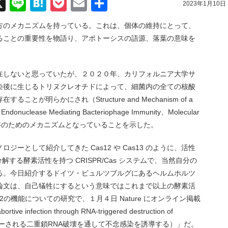
acebook
X
Line
Hatena
Pocket
Email
共
2023年1月10日
有
方のメカニズムを持っている。これは、個体の維持にとって、
ることの重要性を物語り、アポトーシスの語源、落葉の意味を
在しないと思っていたが、２０２０年、カリフォルニア大学サ
染後に生じるトリヌクレオチドによって、細菌内の全ての核酸
が明らかにされ（Structure and Mechanism of a
ial Endonuclease Mediating Bacteriophage Immunity、Molecular
が種の保存のためのメカニズムとなっていることを示した。
ーとして紹介してきた Cas12 や Cas13 のように、活性
分解する酵素活性を持つ CRISPR/Cas システムで、当然自分の
る。今日紹介するドイツ・ビュルツブルグにあるヘルムホルツ
論文は、自己犠牲にするという意味ではこれまで以上の酵素活
2の機能についての研究で、１月４日 Nature にオンライン掲載
 infection through RNA-triggered destruction of
トリガーされる二重鎖RNA破壊を通して不念感染を誘導する）」だ。