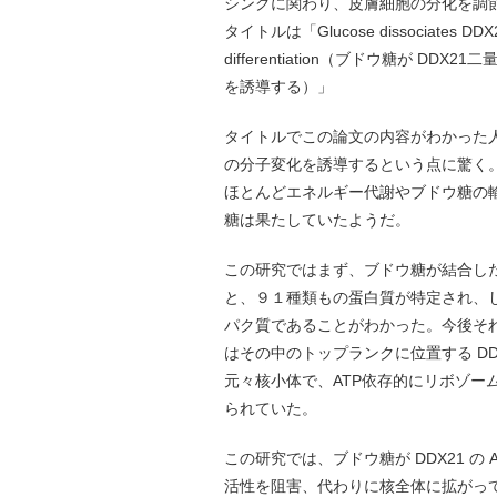
シングに関わり、皮膚細胞の分化を調節し
タイトルは「Glucose dissociates DDX21 di
differentiation（ブドウ糖が D
を誘導する）」
タイトルでこの論文の内容がわかった
の分子変化を誘導するという点に驚く
ほとんどエネルギー代謝やブドウ糖の
糖は果たしていたようだ。
この研究ではまず、ブドウ糖が結合し
と、９１種類もの蛋白質が特定され、し
パク質であることがわかった。今後そ
はその中のトップランクに位置する D
元々核小体で、ATP依存的にリボゾー
られていた。
この研究では、ブドウ糖が DDX21 
活性を阻害、代わりに核全体に拡がって