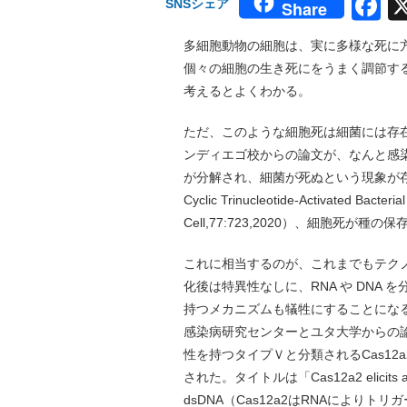
F
SNSシェア
Share
多細胞動物の細胞は、実に多様な死に
個々の細胞の生き死にをうまく調節す
考えるとよくわかる。
ただ、このような細胞死は細菌には存
ンディエゴ校からの論文が、なんと感
が分解され、細菌が死ぬという現象が存在すること
Cyclic Trinucleotide-Activated Bacter
Cell,77:723,2020）、細胞死
これに相当するのが、これまでもテクノロジ
化後は特異性なしに、RNA や DNA を
持つメカニズムも犠牲にすることにな
感染病研究センターとユタ大学からの
性を持つタイプＶと分類されるCas12a
された。タイトルは「Cas12a2 elicits abortive
dsDNA（Cas12a2はRNAにより