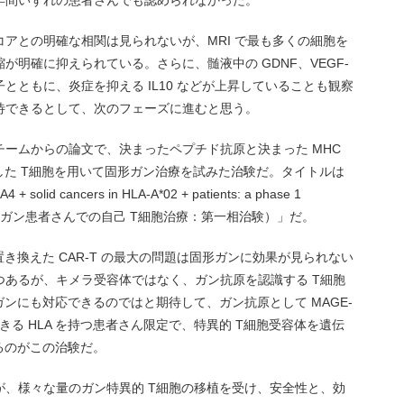
年間いずれの患者さんでも認められなかった。
アとの明確な相関は見られないが、MRI で最も多くの細胞を
明確に抑えられている。さらに、髄液中の GDNF、VEGF-
子とともに、炎症を抑える IL10 などが上昇していることも観察
待できるとして、次のフェーズに進むと思う。
ームからの論文で、決まったペプチド抗原と決まった MHC
した T細胞を用いて固形ガン治療を試みた治験だ。タイトルは
4 + solid cancers in HLA-A*02 + patients: a phase 1
A4陽性固形ガン患者さんでの自己 T細胞治療：第一相治験）」だ。
き換えた CAR-T の最大の問題は固形ガンに効果が見られない
つあるが、キメラ受容体ではなく、ガン抗原を認識する T細胞
ガンにも対応できるのではと期待して、ガン抗原として MAGE-
きる HLA を持つ患者さん限定で、特異的 T細胞受容体を遺伝
るのがこの治験だ。
が、様々な量のガン特異的 T細胞の移植を受け、安全性と、効