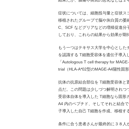
結果だが、腫瘍や病気の悪化などは２
症状については、細胞投与量と症状スコ
移植されたグループで脳や灰白質の萎縮が
C、SCF などグリアなどの増殖促進分
しており、これらの結果から効果が期
もう一つはテキサス大学を中心としたチ
を認識する T細胞受容体を遺伝子導入
「Autologous T cell therapy for MAGE-A
trial（HLA-A*02型のMAGE-
抗体の抗原結合部位を T細胞受容体と置
点だ。この問題は少しづつ解明されつ
受容体自体を導入した T細胞なら固形
A4 内のペプチド、そしてそれと結合で
子導入した自己 T細胞を作成、移植す
条件に合う患者さんが最終的に３８人