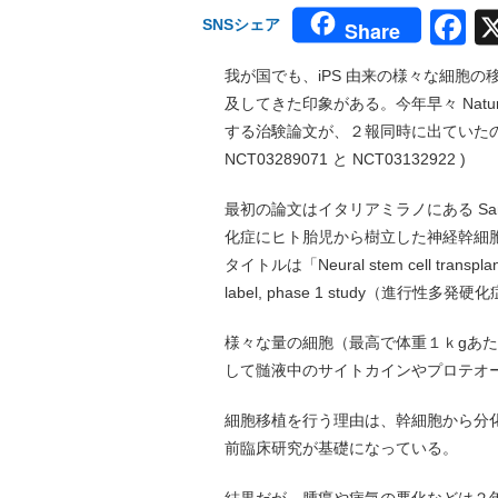
F
SNSシェア
Share
我が国でも、iPS 由来の様々な細胞
及してきた印象がある。今年早々 Natur
する治験論文が、２報同時に出ていた
NCT03289071 と NCT03132922 )
最初の論文はイタリアミラノにある San
化症にヒト胎児から樹立した神経幹細
タイトルは「Neural stem cell transplantatio
label, phase 1 study（
様々な量の細胞（最高で体重１ｋgあた
して髄液中のサイトカインやプロテオ
細胞移植を行う理由は、幹細胞から分
前臨床研究が基礎になっている。