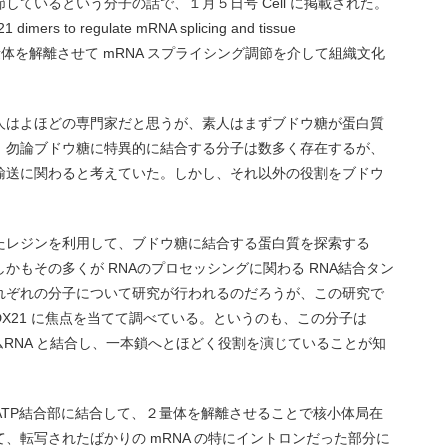
ているという分子の話で、１月５日号 Cell に掲載された。
mers to regulate mRNA splicing and tissue
DX21二量体を解離させて mRNA スプライシング調節を介して組織文化
人はよほどの専門家だと思うが、素人はまずブドウ糖が蛋白質
。勿論ブドウ糖に特異的に結合する分子は数多く存在するが、
輸送に関わると考えていた。しかし、それ以外の役割をブドウ
たレジンを利用して、ブドウ糖に結合する蛋白質を探索する
かもその多くが RNAのプロセッシングに関わる RNA結合タン
れぞれの分子について研究が行われるのだろうが、この研究で
DX21 に焦点を当てて調べている。というのも、この分子は
ムRNA と結合し、一本鎖へとほどく役割を演じていることが知
の ATP結合部に結合して、２量体を解離させることで核小体局在
、転写されたばかりの mRNA の特にイントロンだった部分に