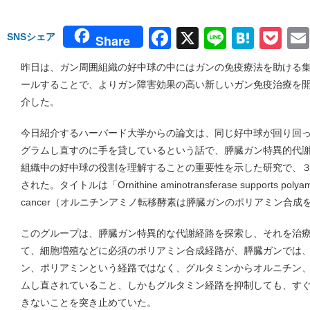
Facebook
X
Line
Hate
Po
SNSシェア
Share
昨日は、ガン周囲組織の好中球の中にはガンの免疫療法を助ける
ールすることで、よりガン障害効果の高い新しいガン免疫治療を
介した。
今日紹介するハーバード大学からの論文は、同じ好中球が回り回
グラムし直すのに手を貸しているという話で、膵臓ガン特異的代
組織中の好中球の役割を理解することの重要性を示した研究で、３月２
された。タイトルは「Ornithine aminotransferase supports polyamine 
cancer（オルニチンアミノ転移酵素は膵臓ガンのポリアミン合成
このグループは、膵臓ガン特異的な代謝経路を探索し、それを治
て、細胞増殖などに必須のポリアミン合成経路が、膵臓ガンでは
ン、ポリアミンという経路ではなく、グルタミンからオルニチン
ムし直されていること、しかもグルタミン経路を抑制しても、す
きないことを突き止めていた。