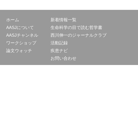
ホーム
新着情報一覧
AASJについて
生命科学の目で読む哲学書
AASJチャンネル
西川伸一のジャーナルクラブ
ワークショップ
活動記録
論文ウォッチ
疾患ナビ
お問い合わせ