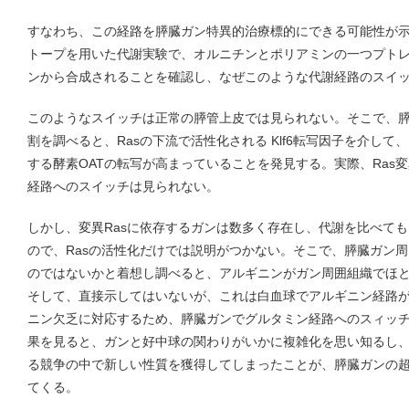
すなわち、この経路を膵臓ガン特異的治療標的にできる可能性が
トープを用いた代謝実験で、オルニチンとポリアミンの一つプト
ンから合成されることを確認し、なぜこのような代謝経路のスイ
このようなスイッチは正常の膵管上皮では見られない。そこで、膵
割を調べると、Rasの下流で活性化される Klf6転写因子を介し
する酵素OATの転写が高まっていることを発見する。実際、Ras
経路へのスイッチは見られない。
しかし、変異Rasに依存するガンは数多く存在し、代謝を比べて
ので、Rasの活性化だけでは説明がつかない。そこで、膵臓ガン
のではないかと着想し調べると、アルギニンがガン周囲組織でほ
そして、直接示してはいないが、これは白血球でアルギニン経路
ニン欠乏に対応するため、膵臓ガンでグルタミン経路へのスィッ
果を見ると、ガンと好中球の関わりがいかに複雑化を思い知るし
る競争の中で新しい性質を獲得してしまったことが、膵臓ガンの
てくる。