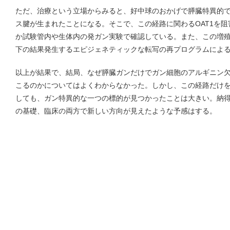
ただ、治療という立場からみると、好中球のおかげで膵臓特異的
ス腱が生まれたことになる。そこで、この経路に関わるOAT1を
か試験管内や生体内の発ガン実験で確認している。また、この増
下の結果発生するエピジェネティックな転写の再プログラムによ
以上が結果で、結局、なぜ膵臓ガンだけでガン細胞のアルギニン
こるのかについてはよくわからなかった。しかし、この経路だけ
しても、ガン特異的な一つの標的が見つかったことは大きい。納
の基礎、臨床の両方で新しい方向が見えたような予感はする。