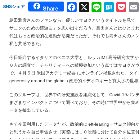
Facebook
X
Line
Hate
Po
SNSシェア
Share
島田雅彦さんのファンなら、優しいサヨクというタイトルを見て
サヨクのための嬉遊曲」を思い出すだろう。島田さんとはひとま
代はもっと政治的な運動が活発だったが、それでも島田さんのノ
私も共感できた。
今日紹介するイタリアのベニス大学と、ルッカIMT高等研究大学
０人の調査で、チャリティーへの積極参加という点ではサヨクが
で、４月５日 米国アカデミー紀要 にオンライン掲載された。タイトルは「Poli
generosity around the globe（政治的イデオロギーと寛大さ
このグループは、世界中の研究施設を組織化して、Covid-19パ
まざまなインパクトについて調べており、その時に世界中から集
ータを抽出している。
さて今回利用したデータだが、政治的にleft-leaning＝サヨク
と思うかを自己申告させ（実際には１０段階に分けて自分を位置