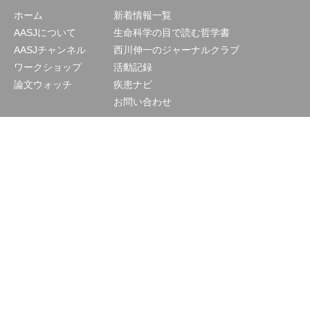
ホーム
新着情報一覧
AASJについて
生命科学の目で読む哲学書
AASJチャンネル
西川伸一のジャーナルクラブ
ワークショップ
活動記録
論文ウォッチ
疾患ナビ
お問い合わせ