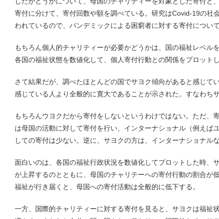
したかどうかについて、母国のチャリティーを対象とした寄付と
寄付に分けて、寄付回数や額を調べている。研究はCovid-19の
われているので、パンデミックによる困窮者に対する寄付につい
もちろん個人的チャリティーが必要かどうかは、国の福祉レベル
各国の福祉状態を数値化して、個人寄付行動との関係をプロット
さて結果だが、調べたほとんどの国でサヨク傾向があると感じて
感じている人より全般的に寛大であることが示された。すなわち
もちろんウヨクだから寄付をしないというわけではない。ただ、
は母国の活動に対して寄付を行い、インターナショナル（例えば
しての寄付は少ない。逆に、サヨクの方は、インターナショナル
面白いのは、各国の福祉行政状況を数値化してプロットした時、
が上昇するのとともに、母国のチャリテーへの寄付行動の割合が
福祉が行き届くと、母国への寄付活動は全般的に低下する。
一方、国際的チャリティーに対する寄付を見ると、サヨクは福祉