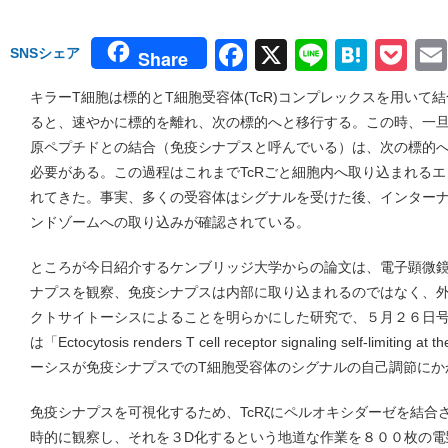
Facebook
X
Line
Hate
Po
SNSシェア
Share
キラーT細胞は標的とT細胞受容体(TcR)コンプレックスを用いて
ると、速やかに標的を離れ、次の標的へと移行する。この時、一旦形
原ペプチドとの結合（免疫シナプスと呼んでいる）は、次の標的
必要がある。この過程はこれまでTcRごと細胞内へ取り込まれる
れてきた。事実、多くの受容体はシグナルを受けた後、インター
ンドゾームへの取り込みが確認されている。
ところが今日紹介するケンブリッジ大学からの論文は、電子顕微
ナプスを観察、免疫シナプスは内部に取り込まれるのではなく、
クトサイトーシスによることを明らかにした研究で、５月２６日号 Sc
は「Ectocytosis renders T cell receptor signaling self-limiti
ーシスが免疫シナプスでのT細胞受容体のシグナルの自己調節にか
免疫シナプスを可視化するため、TcRζにペルオキシダーゼを結合
時的に観察し、それを３D化するという地道な作業を８００枚の電