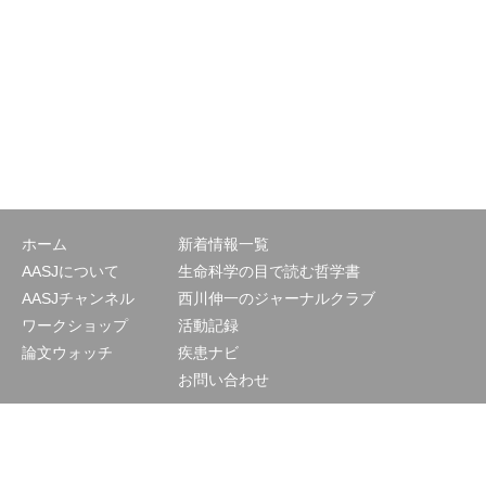
ホーム
新着情報一覧
AASJについて
生命科学の目で読む哲学書
AASJチャンネル
西川伸一のジャーナルクラブ
ワークショップ
活動記録
論文ウォッチ
疾患ナビ
お問い合わせ