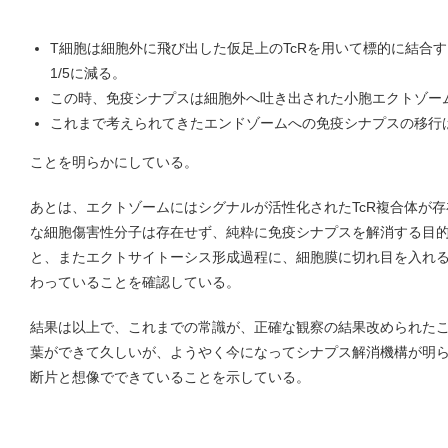
T細胞は細胞外に飛び出した仮足上のTcRを用いて標的に結合
1/5に減る。
この時、免疫シナプスは細胞外へ吐き出された小胞エクトゾー
これまで考えられてきたエンドゾームへの免疫シナプスの移行
ことを明らかにしている。
あとは、エクトゾームにはシグナルが活性化されたTcR複合体が
な細胞傷害性分子は存在せず、純粋に免疫シナプスを解消する目
と、またエクトサイトーシス形成過程に、細胞膜に切れ目を入れ
わっていることを確認している。
結果は以上で、これまでの常識が、正確な観察の結果改められた
葉ができて久しいが、ようやく今になってシナプス解消機構が明
断片と想像でできていることを示している。