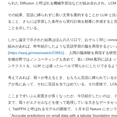
られた Diffusion と呼ばれる機械学習法などが組み合わされ、LC
その結果、言語に縛られずに長い文章を要約することが LLM と
ること、さらには学習した条件から実行計画を順番に作成すると言っ
ことを示している。
しかし論文で示された結果はほんの入り口で、おそらく同じ conce
組みがあれば、昨年紹介したような言語学習の脳を再現するとい
(
https://aasj.jp/news/watch/23861
) 、人間の脳体験を再現する研
生物分野ではノンコーディングも含めて、長い DNA 配列に詰ま
ンテクストを、LLM とは違ったレベルで明らかにしたりできるよ
考えてみれば、我々が考えるとき、もちろん言語に縛られている
アが先にあって、それに言語を当てはめている。その意味で、LC
ここまでずいぶん前置きが長くなったが、今日紹介したいのは、
文で、我々がエクセルなどを使って処理している大きなデータセ
く TabPFN と呼ばれるモデルの開発で、１月８日 Nature に
「Accurate predictions on small data with a tabular fo