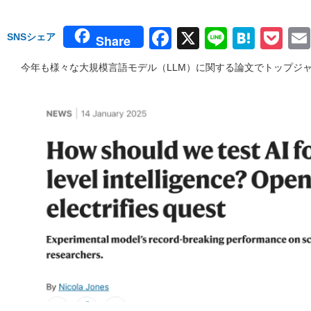
Facebook
X
Line
Hate
Po
SNSシェア
Share
今年も様々な大規模言語モデル（LLM）に関する論文でトップジ