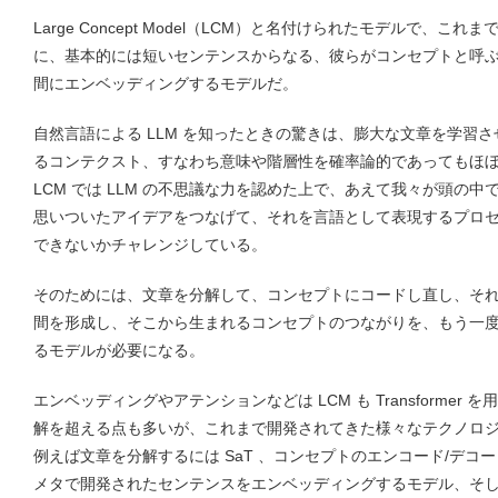
Large Concept Model（LCM）と名付けられたモデルで、
に、基本的には短いセンテンスからなる、彼らがコンセプトと呼
間にエンベッディングするモデルだ。
自然言語による LLM を知ったときの驚きは、膨大な文章を学習
るコンテクスト、すなわち意味や階層性を確率論的であってもほ
LCM では LLM の不思議な力を認めた上で、あえて我々が頭の
思いついたアイデアをつなげて、それを言語として表現するプロ
できないかチャレンジしている。
そのためには、文章を分解して、コンセプトにコードし直し、そ
間を形成し、そこから生まれるコンセプトのつながりを、もう一
るモデルが必要になる。
エンベッディングやアテンションなどは LCM も Transforme
解を超える点も多いが、これまで開発されてきた様々なテクノロ
例えば文章を分解するには SaT 、コンセプトのエンコード/デコード
メタで開発されたセンテンスをエンベッディングするモデル、そして画像