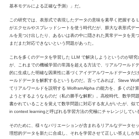
基本モデルによる正確な予測）」だ。
この研究では、表形式で表現したデータの意味を素早く把握する L
がエクセルやスプレッドシートを使う時代だが、膨大な表形式デ
ルを見つけ出したり、あるいは表の中に隠された異常データを見
まだまだ対応できないという問題があった。
これを多くのデータを学習した LLM で解決しようというのが研
が、これまでの機械学習の常識を超える方法で、リアルワールド
的に生成した明確な因果性に基づくアイデアルワールドデータだ
ールドデータを解釈するというものだ。言ってみれば、Steve Wol
てリアルワールドを説明する WolframAlpha の能力を、多く
ようとするようなものだ（私の勝手な解釈）。高校時代、数学問
書かれていることを覚えて数学問題に対応する友人がいたが、似てい
in context learningと呼ばれる学習方法の究極にチャレンジしてい
そのために、様々なバリエーションが含まれるリアルなデータセ
理想的データを新たに合成し、それを学習させて正しい答えしか