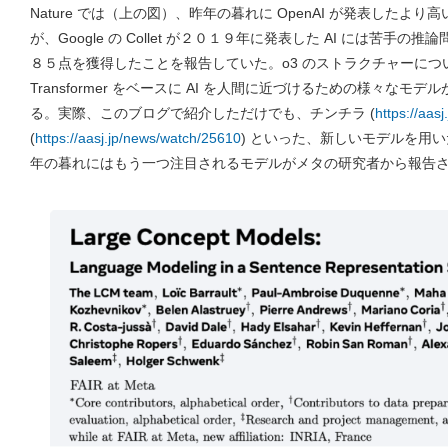
Nature では（上の図）、昨年の暮れに OpenAI が発表したより
が、Google の Collet が２０１９年に発表した AI には苦
８５点を獲得したことを報告していた。o3 のストラクチャーにつ
Transformer をベースに AI を人間に近づけるための様々な
る。実際、このブログで紹介しただけでも、チンチラ (
https://aas
(
https://aasj.jp/news/watch/25610
) といった、新しいモデルを用
年の暮れにはもう一つ注目されるモデルがメタの研究者から報告