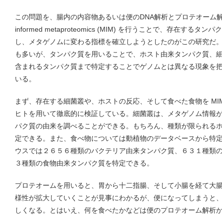
この問題を、腸内の内容物あるいは便のDNA解析とプロテオーム解析を統
informed metaproteomics (MIM) を行うことで、存在す
し、メタゲノムに変わる指標を確立しようとしたのがこの研究だ
も多いが、タンパク質を用いることで、ホスト由来タンパク質、
含まれるタンパク質まで特定することでゲノムとは異なる現象を
いる。
まず、存在する細菌叢や、ホストの反応、そして食べた食物を MI
ヒトを用いて徹底的に検証している。細菌叢は、メタゲノム情報
パク質の由来を調べることができる。もちろん、種類が限られる
定できる。また、食べ物については動植物のデータベースから特
ウスでは２６５６種類のバクテリア由来タンパク質、６３１種類
３種類の食物由来タンパク質を特定できる。
プロテオームを用いると、胃から十二指腸、そして小腸を経て大
様性が拡大していくことが見事にわかるが、便になってしまうと
しくなる。とはいえ、何を食べたかなどは便のプロテオーム解析