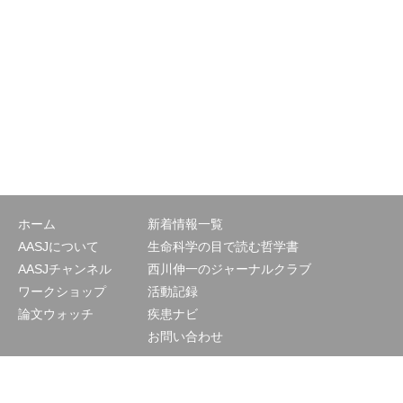
ホーム
新着情報一覧
AASJについて
生命科学の目で読む哲学書
AASJチャンネル
西川伸一のジャーナルクラブ
ワークショップ
活動記録
論文ウォッチ
疾患ナビ
お問い合わせ