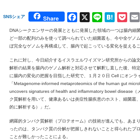
Facebook
X
Line
Hate
Po
SNSシェア
Share
DNAシークエンサーの発展とともに発展した領域の一つは腸内細
ど一部の配列のみを使って調べられていた細菌叢も、今や全ゲノ
ぼ完全なゲノムを再構成して、腸内で起こっている変化を捉える
これに対し、今日紹介するイスラエルワイズマン研究所からの論
解析の結果を腸内のゲノム解析と対応させて解釈し直した後、特
に腸内の変化の把握を目指した研究で、１月２０日 Cell にオン
「Metagenome-informed metaproteomics of the human gut microb
uncovers signatures of health and inﬂammatory bowe
ク質解析を用いて、健康あるいは炎症性腸疾患のホスト、細菌叢
的に解析する）」だ。
網羅的タンパク質解析（プロテオーム）の技術が進んでも、あま
ったのは、タンパク質の分解が把握しきれないことと得られたプ
ことが難しかったことによる。