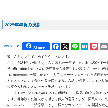
2025年年賀の挨拶
Facebook
X
Line
Hate
Po
SNSシェア
Share
皆さん明けましておめでとうございます。
さて、2024年はAIに明け、AIに暮れた一年でした。私の2024年一押しは
学のBrenden Lakeさんの研究室から発表された論文で、子供の
Transformerに学習させると、人工ニューラルネットに言語理
もちろんそのまま我々の脳が同じように言語を処理していると結論
較研究が加速するのではと予感しています。
まちがいなく2025年も多くの素晴らしい発見の論文を読める
ます。昨年読んだ論文から感じる個人的意見ですが、変異RASに
のアルツハイマー治療薬、そして様々なガンワクチンの開発が進