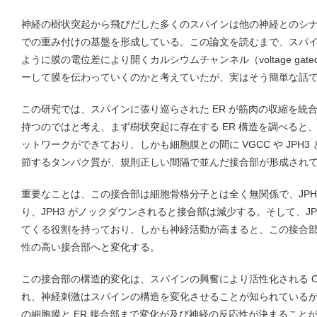
神経の樹状突起から飛びだした多くのスパインは他の神経とのシ
での重み付けの基盤を形成している。この論文を読むまで、スパ
ように膜の電位差により開くカルシウムチャンネル（voltage gated cal
ーして膜を伝わっていくのかと考えていたが、実はそう簡単な話
この研究では、スパインに張り巡らされた ER が筋肉の収縮を統
持つのではと考え、まず樹状突起に存在する ER 構造を調べると
ットワークができており、しかも細胞膜との間に VGCC や JPH3
節するタンパク質が、規則正しい間隔で並んだ接合部が形成され
重要なことは、この接合部は細胞骨格分子とは全く無関係で、JPH
り、JPH3 がノックダウンされると接合部は減少する。そして、JPH
てくる役割を持っており、しかも神経活動が高まると、この接合部は
性の高い接合部へと変化する。
この接合部の構造的変化は、スパインの興奮により活性化される CA
れ、神経刺激はスパインの構造を変化させることが知られている
の細胞膜と ER 接合部まで変化が及び神経の反応性が決まること