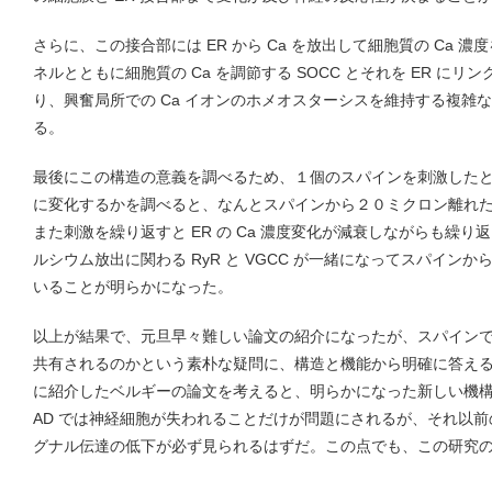
さらに、この接合部には ER から Ca を放出して細胞質の Ca 濃
ネルとともに細胞質の Ca を調節する SOCC とそれを ER にリン
り、興奮局所での Ca イオンのホメオスターシスを維持する複雑
る。
最後にこの構造の意義を調べるため、１個のスパインを刺激したとき、
に変化するかを調べると、なんとスパインから２０ミクロン離れた E
また刺激を繰り返すと ER の Ca 濃度変化が減衰しながらも繰り
ルシウム放出に関わる RyR と VGCC が一緒になってスパイン
いることが明らかになった。
以上が結果で、元旦早々難しい論文の紹介になったが、スパイン
共有されるのかという素朴な疑問に、構造と機能から明確に答え
に紹介したベルギーの論文を考えると、明らかになった新しい機構は
AD では神経細胞が失われることだけが問題にされるが、それ以
グナル伝達の低下が必ず見られるはずだ。この点でも、この研究