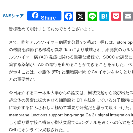
Facebook
X
Line
Hate
Po
SNSシェア
Share
皆様改めて明けましておめでとうございます。
さて、昨年アルツハイマー病研究分野での私の一押しは、store operated 
の機能を調節する機構が異常 Tau により破壊され、細胞質のカ
ルツハイマー病 (AD) 発症に関わる重要な過程で、SOCC の調
築する薬剤が、AD の進行を止めることができることを示した、
が示すことは、小胞体 (ER) と細胞膜の間で Ca イオンをやりと
との重要性だ。
今日紹介するコーネル大学からの論文は、樹状突起から飛び出た
起全体の興奮に拡大させる細胞膜と ER を統合している分子機構
に紹介するにふさわしい極めて重要な研究だと思って取り上げた。タイトルは
membrane junctions support long-range Ca 2+ signal integ
しく繰り返す接合構造が樹状突起でCaシグナルを遠くへの伝達を
Cell にオンライン掲載された。。