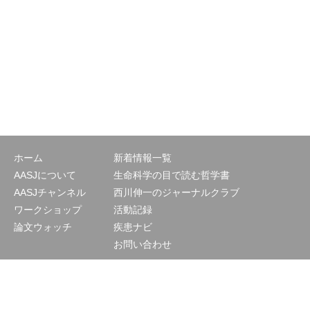
ホーム
新着情報一覧
AASJについて
生命科学の目で読む哲学書
AASJチャンネル
西川伸一のジャーナルクラブ
ワークショップ
活動記録
論文ウォッチ
疾患ナビ
お問い合わせ