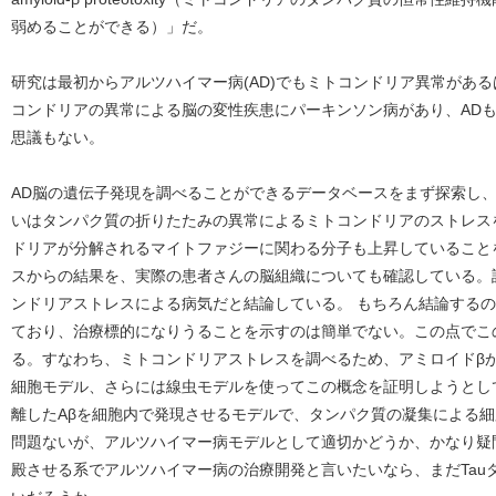
弱めることができる）」だ。
研究は最初からアルツハイマー病(AD)でもミトコンドリア異常があ
コンドリアの異常による脳の変性疾患にパーキンソン病があり、AD
思議もない。
AD脳の遺伝子発現を調べることができるデータベースをまず探索し
いはタンパク質の折りたたみの異常によるミトコンドリアのストレス
ドリアが分解されるマイトファジーに関わる分子も上昇していること
スからの結果を、実際の患者さんの脳組織についても確認している。
ンドリアストレスによる病気だと結論している。 もちろん結論するの
ており、治療標的になりうることを示すのは簡単でない。この点でこ
る。すなわち、ミトコンドリアストレスを調べるため、アミロイドβ
細胞モデル、さらには線虫モデルを使ってこの概念を証明しようとし
離したAβを細胞内で発現させるモデルで、タンパク質の凝集による
問題ないが、アルツハイマー病モデルとして適切かどうか、かなり疑
殿させる系でアルツハイマー病の治療開発と言いたいなら、まだTau