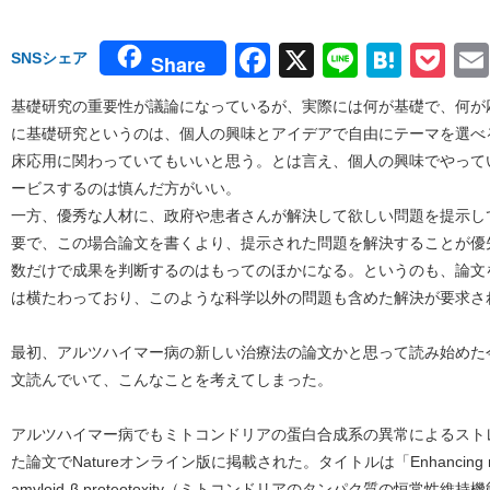
Facebook
X
Line
Hate
Po
SNSシェア
Share
基礎研究の重要性が議論になっているが、実際には何が基礎で、何が
に基礎研究というのは、個人の興味とアイデアで自由にテーマを選べ
床応用に関わっていてもいいと思う。とは言え、個人の興味でやって
ービスするのは慎んだ方がいい。
一方、優秀な人材に、政府や患者さんが解決して欲しい問題を提示し
要で、この場合論文を書くより、提示された問題を解決することが優
数だけで成果を判断するのはもってのほかになる。というのも、論文
は横たわっており、このような科学以外の問題も含めた解決が要求さ
最初、アルツハイマー病の新しい治療法の論文かと思って読み始めた今
文読んでいて、こんなことを考えてしまった。
アルツハイマー病でもミトコンドリアの蛋白合成系の異常によるスト
た論文でNatureオンライン版に掲載された。タイトルは「Enhancing mitochond
amyloid-β proteotoxity（ミトコンドリアのタンパク質の恒常