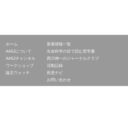
ホーム
新着情報一覧
AASJについて
生命科学の目で読む哲学書
AASJチャンネル
西川伸一のジャーナルクラブ
ワークショップ
活動記録
論文ウォッチ
疾患ナビ
お問い合わせ