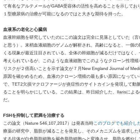
て有名なアルテメールがGABA受容体の活性を高めることを示してお
１型糖尿病の治療が可能になるのではと大きな期待を持った。
血液系の老化と心臓病
血液幹細胞を研究していたのにこの論文は完全に見落としていた（言
と思う）。末梢血液細胞のゲノムが解析され、高齢になると、一個の
くる現象が最近注目されている。全体の幹細胞が減るだけではなく、
考えられているが、このような血液細胞でこのようなクローン性増殖
リスクが２倍高いことを示す論文が７月New England Journal of Medi
原因を確かめるため、血液のクローン増殖の最も多い原因になってい
で、TET2欠損マクロファージが炎症性のサイトカインを発現して動
ることを明らかにしている。この結果は、昨日紹介した、Ilarisに
だ。
FSHを抑制して肥満を治療する
この論文（Nature 546,107,2017）は発表当時
このブログでも紹介し
療薬の研究中、脂肪が減ることを発見し、そのメカニズムを追求した
する抗体が白色脂肪細胞を褐色脂肪細胞へと変換させ、脂肪を燃やし