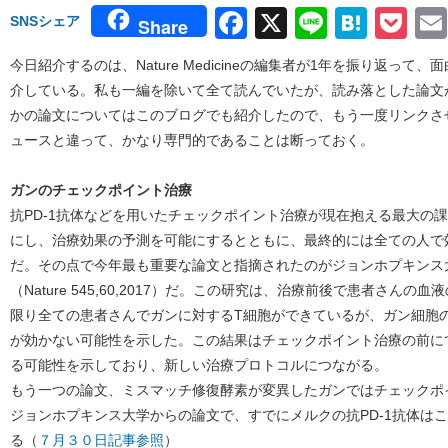
Facebook
X
Line
Hate
Po
SNSシェア
Share
今日紹介するのは、Nature Medicineの編集者が1年を振り返っ
介している。私も一編を除いて全て読んでいたが、読み落とした論文
かの論文についてはこのブログでも紹介したので、もう一度リンクさせておく。
ュースと違って、かなり専門的であることは断っておく。
ガンのチェックポイント治療
抗PD-1抗体などを用いたチェックポイント治療が現在抱える最大の
にし、治療効果の予測を可能にするとともに、最終的には全ての人で
だ。その点で今年最も重要な論文と指摘されたのがジョンホプキンス大学
（Nature 545,60,2017）だ。この研究は、治療前後で患者さん
限り全ての患者さんでガンに対するT細胞ができているが、ガン細胞
が効かない可能性を示した。この結果はチェックポイント治療の前に
る可能性を示しており、新しい治療プロトコルにつながる。
もう一つの論文、ミスマッチ修復酵素が変異したガンではチェックポ
ジョンホプキンス大学からの論文で、すでにメルクの抗PD-1抗体はこ
る（
７月３０日記事参照
）