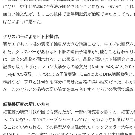
になり、更年期肥満の治療法が開発されたことになる。確かに、これ
面白い論文だが、もしこの抗体で更年期肥満が治療できたとしても、
はないように思った。
クリスパーによるヒト胚操作。
我が国でもヒト胚の遺伝子編集が大きな話題になり、中国での研究を
れた。クリスパーがあればヒト胚の遺伝子編集が可能なことはわかり
は、論文の品格が問われる。この状況で、品格が高いヒト胚研究とは
記事が取り上げたオレゴン大学からの論文だ（Nature 548, 413, 
（MybPC3変異）、iPSによる予備実験、Cas9によるDNA切断修
検討など、プロとは何かを存分に見せた品格の高い論文だった。我が
が、このぐらいの品格の高い論文を読み合せするぐらいの覚悟で議論
細菌叢研究の新しい方向
細菌叢の研究は我が国でも盛んだが、一部の研究者を除くと、細菌の
ら出ていない。すでにトップジャーナルでは、そのような研究は見向
ることが求められる。その典型が今回選ばれたロックフェラー大学からの論文
48,2017）。この研究ではバイオインフォマティックスと大腸菌を