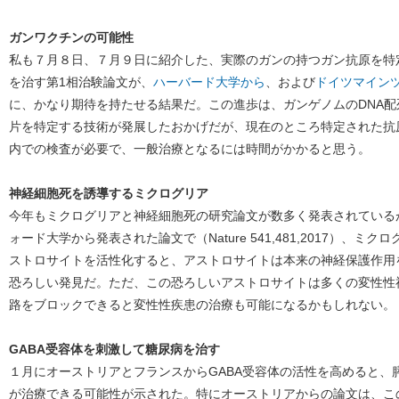
ガンワクチンの可能性
私も７月８日、７月９日に紹介した、実際のガンの持つガン抗原を特
を治す第1相治験論文が、
ハーバード大学から
、および
ドイツマイン
に、かなり期待を持たせる結果だ。この進歩は、ガンゲノムのDNA
片を特定する技術が発展したおかげだが、現在のところ特定された抗
内での検査が必要で、一般治療となるには時間がかかると思う。
神経細胞死を誘導するミクログリア
今年もミクログリアと神経細胞死の研究論文が数多く発表されている
ォード大学から発表された論文で（Nature 541,481,2017）、ミクロ
ストロサイトを活性化すると、アストロサイトは本来の神経保護作用
恐ろしい発見だ。ただ、この恐ろしいアストロサイトは多くの変性性
路をブロックできると変性性疾患の治療も可能になるかもしれない。
GABA受容体を刺激して糖尿病を治す
１月にオーストリアとフランスからGABA受容体の活性を高めると、
が治療できる可能性が示された。特にオーストリアからの論文は、こ