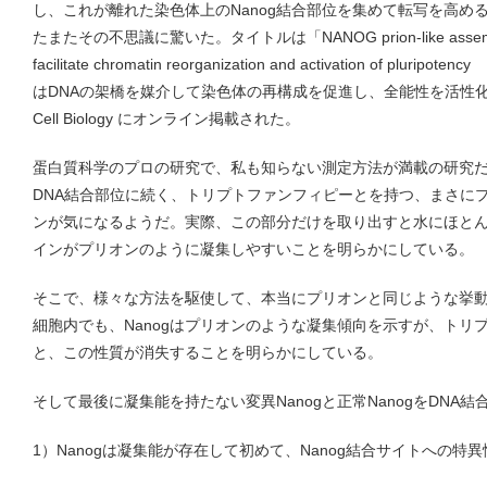
し、これが離れた染色体上のNanog結合部位を集めて転写を高め
たまたその不思議に驚いた。タイトルは「NANOG prion-like assembly me
facilitate chromatin reorganization and activation of pl
はDNAの架橋を媒介して染色体の再構成を促進し、全能性を活性化す
Cell Biology にオンライン掲載された。
蛋白質科学のプロの研究で、私も知らない測定方法が満載の研究だ。
DNA結合部位に続く、トリプトファンフィピーとを持つ、まさに
ンが気になるようだ。実際、この部分だけを取り出すと水にほとん
インがプリオンのように凝集しやすいことを明らかにしている。
そこで、様々な方法を駆使して、本当にプリオンと同じような挙
細胞内でも、Nanogはプリオンのような凝集傾向を示すが、トリ
と、この性質が消失することを明らかにしている。
そして最後に凝集能を持たない変異Nanogと正常NanogをDNA
1）Nanogは凝集能が存在して初めて、Nanog結合サイトへの特