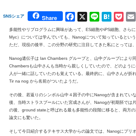
Facebook
X
Line
Hate
Po
SNSシェア
Share
多能性やリプログラムに興味があって、ES細胞やiPS細胞、さらには山中４因
Myc）については学んでいても、Nanogについて知っていると
ただ、現役の後半、この分野の研究に注目してきた私にとっては
Nanog遺伝子は Ian Chambers グループと、山中グループにより
Chambersも山中さんも当時から親しくしていたので、どのよう
人が一緒に話していたのも覚えている。最終的に、山中さんが折
Tir na nog から名前がついたようだ。
その後、若返りのシンボル山中４因子の中にNanogが含まれてい
後、当時ストラスブールにいた宮成さんが、Nanogが初期胚では
の後、ground stateと呼ばれる最も多能性の段階に移ると、
論文にも驚いた。
そして今日紹介するテキサス大学からの論文では、Nanogにプリ