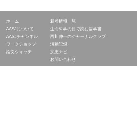
ホーム
新着情報一覧
AASJについて
生命科学の目で読む哲学書
AASJチャンネル
西川伸一のジャーナルクラブ
ワークショップ
活動記録
論文ウォッチ
疾患ナビ
お問い合わせ