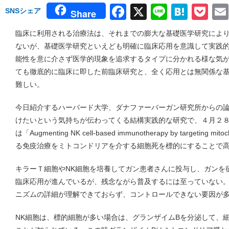
Facebook
X
Line
Hate
Po
SNSシェア
Share
臨床に利用される治療法は、それまでの膨大な基礎医学研究によ
ないが、基礎医学研究といえども明確に臨床応用を意識して実践
能性を意に介さず医学的現象を追求するタイプに分かれる様な気
ても徹底的に臨床に即した前臨床研究と、全く応用とは無関係な
難しい。
今日紹介するハーバード大学、ダナファーバーガン研究所からの
けたいという気持ちが伝わってくる結構実践的な研究で、４月２８日号
は「Augmenting NK cell-based immunotherapy by targeting m
る免疫治療をミトコンドリアを介する細胞死を標的にすることで
キラーＴ細胞やNK細胞を培養してガン患者さんに投与し、ガンを
臨床応用が進んでいるが、残念ながら普及するには至っていない
ニズムの詳細が理解できておらず、コントロールできない要因が
NK細胞は、標的細胞が多い場合は、グランザイムBを分泌して、