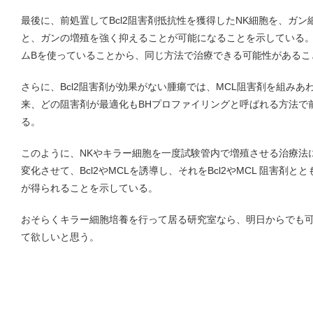
最後に、前処置してBcl2阻害剤抵抗性を獲得したNK細胞を、ガ
と、ガンの増殖を強く抑えることが可能になることを示している。
ムBを使っていることから、同じ方法で治療できる可能性があるこ
さらに、Bcl2阻害剤が効果がない腫瘍では、MCL阻害剤を組み
来、どの阻害剤が最適化もBHプロファイリングと呼ばれる方法で
る。
このように、NKやキラー細胞を一度試験管内で増殖させる治療法
変化させて、Bcl2やMCLを誘導し、それをBcl2やMCL 阻害剤
が得られることを示している。
おそらくキラー細胞培養を行って居る研究室なら、明日からでも
て欲しいと思う。