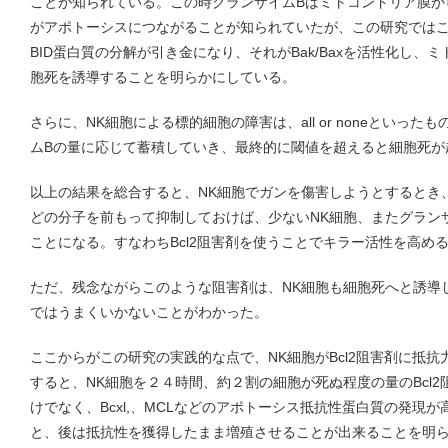
ことが知られている。この時グランザイムBはミトコンドリア膜か
がアポトーシスにつながることが知られていたが、この研究ではこ
BID蛋白質の分解が引き金になり、それがBak/Baxを活性化し
胞死を誘導することを明らかにしている。
さらに、NK細胞による標的細胞の障害は、all or noneといっ
ムBの量に応じて蓄積していき、最終的に閾値を超えると細胞死が
以上の結果を総合すると、NK細胞でガンを傷害しようとするとき、Ba
どの分子を前もって抑制しておけば、少ないNK細胞、またグラン
ことになる。すなわちBcl2阻害剤を使うことでキラー活性を高め
ただ、残念ながらこのような阻害剤は、NK細胞も細胞死へと誘導
ではうまくいかないことがわかった。
ここからがこの研究の実践的な点で、NK細胞がBcl2阻害剤に抵
すると、NK細胞を２４時間、約２割の細胞が死ぬ程度の量のBcl2阻
けでなく、Bcxl,、MCLなどのアポトーシス抵抗性蛋白質の発現
と、後は抵抗性を獲得したまま増殖させることが出来ることを明