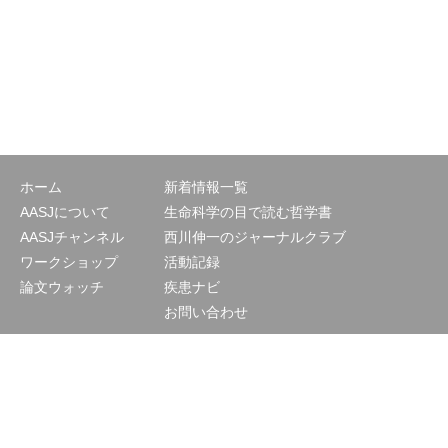
ホーム
新着情報一覧
AASJについて
生命科学の目で読む哲学書
AASJチャンネル
西川伸一のジャーナルクラブ
ワークショップ
活動記録
論文ウォッチ
疾患ナビ
お問い合わせ