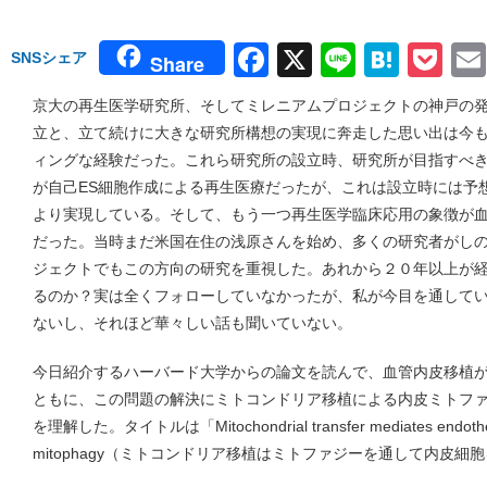
Facebook
X
Line
Hate
Po
SNSシェア
Share
京大の再生医学研究所、そしてミレニアムプロジェクトの神戸の
立と、立て続けに大きな研究所構想の実現に奔走した思い出は今
ィングな経験だった。これら研究所の設立時、研究所が目指すべ
が自己ES細胞作成による再生医療だったが、これは設立時には予想
より実現している。そして、もう一つ再生医学臨床応用の象徴が
だった。当時まだ米国在住の浅原さんを始め、多くの研究者がし
ジェクトでもこの方向の研究を重視した。あれから２０年以上が
るのか？実は全くフォローしていなかったが、私が今目を通して
ないし、それほど華々しい話も聞いていない。
今日紹介するハーバード大学からの論文を読んで、血管内皮移植
ともに、この問題の解決にミトコンドリア移植による内皮ミトフ
を理解した。タイトルは「Mitochondrial transfer mediates endothelial
mitophagy（ミトコンドリア移植はミトファジーを通して内皮細