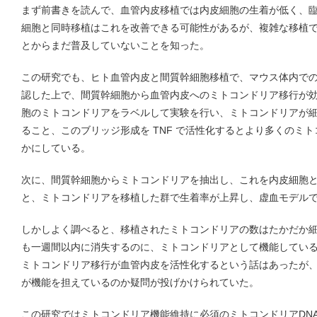
まず前書きを読んで、血管内皮移植では内皮細胞の生着が低く、
細胞と同時移植はこれを改善できる可能性があるが、複雑な移植
とからまだ普及していないことを知った。
この研究でも、ヒト血管内皮と間質幹細胞移植で、マウス体内で
認した上で、間質幹細胞から血管内皮へのミトコンドリア移行が
胞のミトコンドリアをラベルして実験を行い、ミトコンドリアが
ること、このブリッジ形成を TNF で活性化するとより多くのミ
かにしている。
次に、間質幹細胞からミトコンドリアを抽出し、これを内皮細胞と培
と、ミトコンドリアを移植した群で生着率が上昇し、虚血モデル
しかしよく調べると、移植されたミトコンドリアの数はたかだか
も一週間以内に消失するのに、ミトコンドリアとして機能してい
ミトコンドリア移行が血管内皮を活性化するという話はあったが
が機能を担えているのか疑問が投げかけられていた。
この研究ではミトコンドリア機能維持に必須のミトコンドリアDN