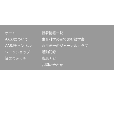
ホーム
新着情報一覧
AASJについて
生命科学の目で読む哲学書
AASJチャンネル
西川伸一のジャーナルクラブ
ワークショップ
活動記録
論文ウォッチ
疾患ナビ
お問い合わせ