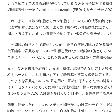
ンも含めて全ての血液細胞が発現している CD45 分子に対する抗体
細胞障害性化合物 Pyrrolobenzodiazepine(PBD) を結合させた
これにより、血液幹細胞からガン細胞まで、全ての血液系細胞は
はまず影響が及ばないため、より副作用のない骨髄移植に近づく
期から考えても、新しい骨髄を移植しても ADC の影響を受け、
この問題の解決として着想したのが、正常血液幹細胞の CD45 
伝子編集で変異させ、ADC の影響を受けない血液幹細胞として A
まさに Good Idea だが、これを実現するためには多くの実験の
まず、CD45 機能を維持したまま、抗体が認識できないアミノ酸
析をベースに、これを満たすアミノ酸残基の変異を複数決定する
このような変異を CRISPR 系を用いて正確に導入するための開
ミナーゼを CAS の代わりに用いる方法を選び、様々な実験を繰
３０−５０％を ADC の影響を受けない幹細胞へと変異誘導する系
簡単に紹介したが、このシステムの開発がこの研究の全てで、後は造
細胞でヒト化したマウスにヒト白血病細胞を注射し、このマウスを 