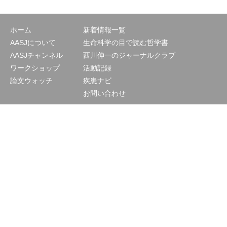
ホーム
新着情報一覧
AASJについて
生命科学の目で読む哲学書
AASJチャンネル
西川伸一のジャーナルクラブ
ワークショップ
活動記録
論文ウォッチ
疾患ナビ
お問い合わせ