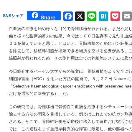
Facebook
X
Line
Hate
Po
SNSシェア
Share
白血病の治療を始め様々な目的で骨髄移植が行われる。まだ不足
備と様々な臨床的努力の結果、今では１００日生存率で見た非血
０％を超えていると思う。とはいえ、骨髄移植のためにガン細胞
を除去して、移植幹細胞が増殖できる場所を空ける必要がある。
線照射が行われるため、その副作用は全ての幹細胞システムに及
今日紹介するバーゼル大学からの論文は、骨髄移植をより安全に
細胞障害薬（ADC）を用いた方法の開発で、５月２２日 Nature
「Selective haematological cancer eradication with prese
だけを選択的に除去する）」だ。
この研究では、骨髄移植で骨髄性白血病を治療するシチュエーシ
除去する方法の開発を目指している。例えばこれまでの抗ガン剤
される。そこで、骨髄幹細胞を治療後に移入して造血だけ復活さ
では、この過程をまず血液系特異的な障害に限定し、他の臓器へ