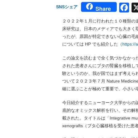
F
SNSシェア
Share
２０２２年１月に行われた１０種類の
床研究は、日本のメディアでも大きく
ったが、原因が特定できない心臓の毛
については HP でも紹介した（
https:/
この論文を読むまで全く気づかなかっ
された患者さんにブタの腎臓を移植し
験というのか、我が国ではまず考えら
ついて２０２３年７月 Nature Med
確に選ぶことが極めて重要で、小さい
今日紹介するニューヨーク大学からの
底的なオミックス解析を行い、その解析結果の
載された。タイトルは「Integrative multi-omic
xenografts（ブタ心臓移植を受