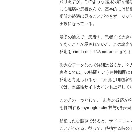
繰り返すが、このような臨床実験が構
に心臓病の患者さんで、基本的には移
期間の経過は見ることができず、６６
実験になっている。
最初の論文で、患者１、患者２で大き
であることが示されていた。この論文
反応を single cell RNA sequ
膨大なデータなので詳細は省くが、２
患者１では、60時間という急性期間に
反応と考えられるが、T細胞も細胞障
では、炎症性サイトカインも上昇して
この差の一つとして、T細胞の反応が
を抑制する thymoglobulin 投
移植した心臓側で見ると、サイズミス
ことがわかる。従って、移植する時の