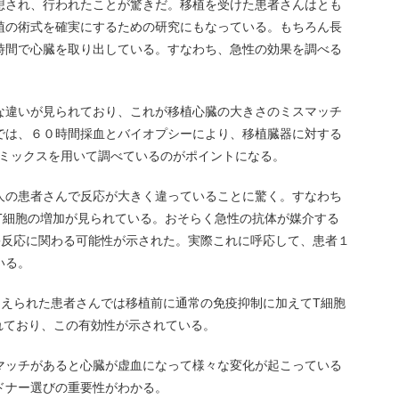
想され、行われたことが驚きだ。移植を受けた患者さんはとも
植の術式を確実にするための研究にもなっている。もちろん長
時間で心臓を取り出している。すなわち、急性の効果を調べる
な違いが見られており、これが移植心臓の大きさのミスマッチ
では、６０時間採血とバイオプシーにより、移植臓器に対する
eicing やオミックスを用いて調べているのがポイントになる。
人の患者さんで反応が大きく違っていることに驚く。すなわち
T細胞の増加が見られている。おそらく急性の抗体が媒介する
害反応に関わる可能性が示された。実際これに呼応して、患者１
いる。
抑えられた患者さんでは移植前に通常の免疫抑制に加えてT細胞
与が行われており、この有効性が示されている。
マッチがあると心臓が虚血になって様々な変化が起こっている
ドナー選びの重要性がわかる。