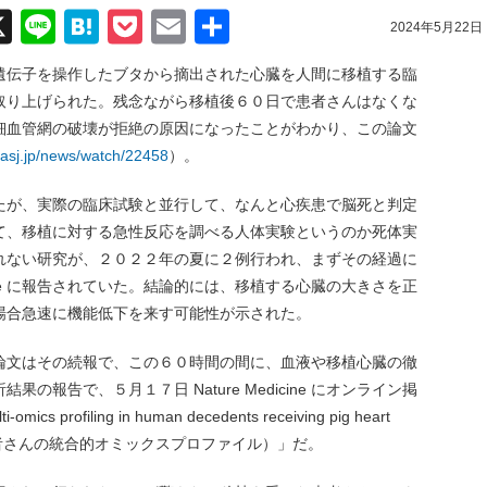
acebook
X
Line
Hatena
Pocket
Email
共
2024年5月22日
有
遺伝子を操作したブタから摘出された心臓を人間に移植する臨
取り上げられた。残念ながら移植後６０日で患者さんはなくな
細血管網の破壊が拒絶の原因になったことがわかり、この論文
/aasj.jp/news/watch/22458
）。
たが、実際の臨床試験と並行して、なんと心疾患で脳死と判定
て、移植に対する急性反応を調べる人体実験というのか死体実
れない研究が、２０２２年の夏に２例行われ、まずその経過に
icine に報告されていた。結論的には、移植する心臓の大きさを正
場合急速に機能低下を来す可能性が示された。
論文はその続報で、この６０時間の間に、血液や移植心臓の徹
報告で、５月１７日 Nature Medicine にオンライン掲
s profiling in human decedents receiving pig heart
けた患者さんの統合的オミックスプロファイル）」だ。