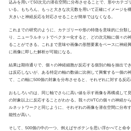
込みを用いて50次元の潜在空間に分布させることで、形やカテゴ
いる。もちろん、もっと大きな次元数を用いて正確にイメージを
大きいと神経反応を対応させることが簡単ではなくなる。
これまでの研究のように、カテゴリーや形の特徴を意味的に分類
り、ニューラルネットでベクター化すると、どの次元軸に個々の
ることができる。これまで意味や画像の形態要素をベースに神経
に画像に即した解析が可能になる。
結果は期待通りで、個々の神経細胞が反応する個別の軸を抽出でき
は反応しないが、ある特定の軸の数値に比例して興奮する一個の
て、この軸に500個の対象を分布させると、それぞれに対する反
おもしろいのは、同じ軸でさらに高い値を示す画像を再構成して
の対象以上に反応することがわかる。我々のVTCの個々の神経から
ルネットワークと同じように、それぞれの画像を潜在空間に分布
能性が高い。
そして、500個の中の一つ、例えばサボテンを思い浮かべてと命令