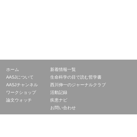
ホーム
新着情報一覧
AASJについて
生命科学の目で読む哲学書
AASJチャンネル
西川伸一のジャーナルクラブ
ワークショップ
活動記録
論文ウォッチ
疾患ナビ
お問い合わせ