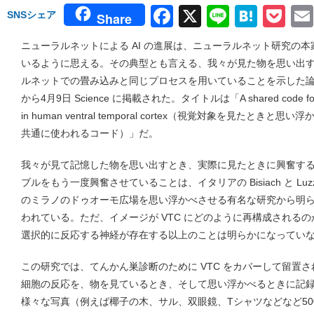
Facebook
X
Line
Hate
Po
SNSシェア
Share
ニューラルネットによる AI の進展は、ニューラルネット研究の
いるように思える。その典型とも言える、我々が見た物を思い出すと
ルネットでの畳み込みと同じプロセスを用いていることを示した論文が、C
から4月9日 Science に掲載された。タイトルは「A shared code for perce
in human ventral temporal cortex（視覚対象を見たと
共通に使われるコード）」だ。
我々が見て記憶した物を思い出すとき、実際に見たときに興奮する腹側
ブルをもう一度興奮させていることは、イタリアの Bisiach と Luz
のミラノのドゥオーモ広場を思い浮かべさせる有名な研究から明
われている。ただ、イメージが VTC にどのように再構成される
選択的に反応する神経が存在する以上のことは明らかになってい
この研究では、てんかん巣診断のために VTC をカバーして留置
細胞の反応を、物を見ているとき、そして思い浮かべるときに記
様々な写真（例えば椰子の木、サル、双眼鏡、Tシャツなどなど5