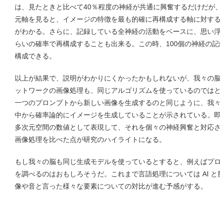
は、見たときと比べて40％程度の神経が共通に興奮するだけだが
元軸を見ると、イメージの特徴を最も的確に再構成する軸に対す
がわかる。さらに、記録している全神経の活動をベースに、思い浮
らいの確率で再構成することも出来る。この時、100個の神経の
構成できる。
以上が結果で、説明がわかりにくかったかもしれないが、我々の脳の
ットワークの画像処理も、同じアルゴリズムを使っているのではとい
一つのプロンプトから新しい画像を生成するのと同じように、我々
中から確率論的にイメージを生成していることが示されている。即ち
多次元空間の数値として表現して、それを個々の神経興奮と対応させ
画像処理を比べた点が研究のハイライトになる。
もし我々の脳も同じ生成モデルを使っているとすると、例えばプ
を調べるのはおもしろそうだ。これまで言語処理については AI 
像や音と言った様々な要素についての対比が進む予感がする。