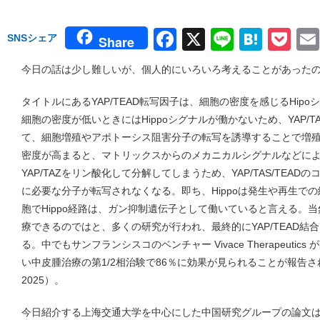
Facebook
X
Line
Hate
Po
SNSシェア
Share
今日の話は少し難しいが、個人的にいろいろ考えることがあった
タイトルにあるYAP/TEAD転写因子は、細胞の密度を感じるHip
細胞の密度が低いときにはHippoシグナルが働かないため、YAP/T
て、細胞増殖やアポトーシス阻害分子の転写を誘導することで増
密度が高まると、マトリックスからのメカニカルシグナルなどにより
YAP/TAZをリン酸化して分解してしまうため、YAP/TAS/TEA
に必要な分子が転写されなくなる。即ち、Hippoは発生や再生で
胞でHippo経路は、ガン抑制遺伝子として働いていると言える。
療できるのではと、多くの研究が行われ、最終的にYAP/TEAD結
る。中でもサンフランシスコのベンチャー Vivace Therapeutic
い中皮腫治療の第1/2相治験で86％に効果が見られることが報告された（Natur
2025）。
今日紹介する上海交通大学を中心にした中国研究グループの論文