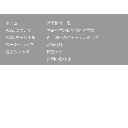
ホーム
新着情報一覧
AASJについて
生命科学の目で読む哲学書
AASJチャンネル
西川伸一のジャーナルクラブ
ワークショップ
活動記録
論文ウォッチ
疾患ナビ
お問い合わせ