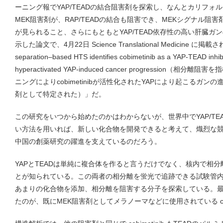
ーニング報でYAP/TEADの結合阻害剤を探索し、なんとカリフォ
MEK阻害剤が、RAP/TEADの結合も阻害でき、MEKシグナル阻
が見られること、さらにもともとYAP/TEAD依存性の高い肝臓ガ
示した論文で、4月22日 Science Translational Medicine 
separation–based HTS identifies cobimetinib as a YAP-TEAD inhib
hyperactivated YAP-induced cancer progression
ニングによりcobimetinibが活性化されたYAPにより起こるガンの
剤として特定された）」だ。
この研究をいつから始めたのかはわからないが、世界中でYAP/TE
い方法を用いれば、新しい化合物を開発できると考えて、熾烈な
中国の創薬研究の躍進を支えているのだろう。
YAPとTEADは単純に複合体を作ると言うだけでなく、核内で相
とが知られている。この両者の相分離を蛍光で追跡できる試験管内
あまりの化合物を添加、相分離を阻害する分子を探索している。
たのが、既にMEK阻害剤としてメラノーマなどに使用されている cobim