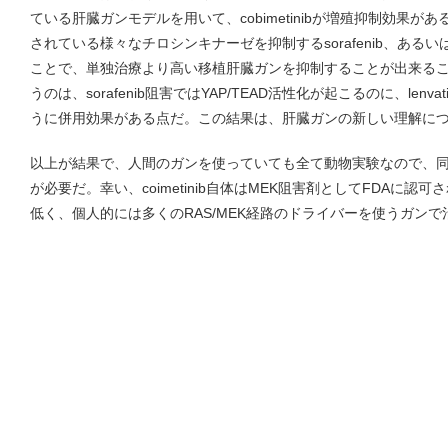
ている肝臓ガンモデルを用いて、cobimetinibが増殖抑制効果
されている様々なチロシンキナーゼを抑制するsorafenib、あるいはlenva
ことで、単独治療より高い移植肝臓ガンを抑制することが出来る
うのは、sorafenib阻害ではYAP/TEAD活性化が起こるのに、len
うに併用効果がある点だ。この結果は、肝臓ガンの新しい理解に
以上が結果で、人間のガンを使っていても全て動物実験なので、
が必要だ。幸い、coimetinib自体はMEK阻害剤としてFDAに
低く、個人的には多くのRAS/MEK経路のドライバーを使うガン