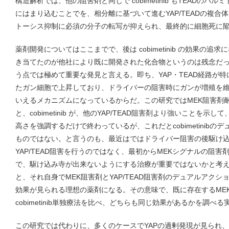
構造解析では、他の阻害剤と同じで cobimetinib もTEADの
にはまり込むことでを、相分離に基づいて進むYAP/TEADの複合
トーシス抑制に必須の分子の転写が抑えられ、最終的に細胞死に
薬剤開発についてはここまでで、後は cobimetinib の効果の
き当てたのが他社により既に開発された化合物というのは残念だ
う点では極めて重要な発見と言える。即ち、YAP・TEAD経路が特に
たガン細胞で上昇しており、ドライバーの阻害時にガンが増殖を
いえるメカニズムになっているからだ。この研究ではMEK阻害剤
と、cobimetinib が、他のYAP/TEAD阻害剤より強いことを示し
高さを強調するだけで終わっているが、これだとcobimetinib
ものではない。と言うのも、最近はではドライバー阻害の後駆け
YAP/TEAD阻害を行うのではなく、最初からMEKシグナルの阻害剤
で、駆け込み寺が出来ないようにする治療が重要ではないかと考
と、それ自身でMEK阻害剤とYAP/TEAD阻害剤のデュアルアクションを持
効果が見られる理想の薬剤になる。その意味で、既に存在するMEK阻
cobimetinib単独療法を比べ、どちらも同じ効果があるかを調
この研究では代わりに、多くのケースでYAPの過剰発現が見られ、Y