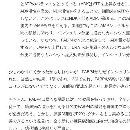
とATPのバランスをとっている（ADKはATPを上昇させる）。
ADK活性を高め、NDK活性を抑えることで、細胞外のATPを
しないと、このバランスはNDKへ傾きADPが高まる。このA
胞内のcAMP合成を抑える。β細胞ではこのcAMPシグナル
間の移動に関わり、インシュリン分泌に必要なカルシウム流
っている。すなわち、FABP4がNDKと結合して、ADP量が
すると、cAMPが上昇して、ERから細胞質へのカルシウム
分泌に必要なカルシウム流入効果が減弱し、インシュリン分
少しわかりにくかったかもしれないが、FABP4がなぜインシュリ
れた。当然この結果、1型であれ、2型であれ、FABP4が高いとβ
ュリンが出ないだけでなく、β細胞の変成が起こり、糖尿病が進行
もちろん、FABP4は様々な臓器に対して効果を持っており、全て
従って、糖尿病の進行を抑える目的でFABP4の機能を抗体でブロ
が必要だろう。しかし、膵臓β細胞でP2Yシグナルをもし高める
善できるという発見は、全く新しい糖尿病治療に向けた治療法の
しかし、糖代謝は複雑だが面白い。