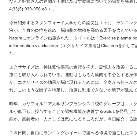
なんと妊婦さんの運動が子供に及ぼす効果についての論文を発表している（Ce
4;33(5):939-956.e8.）。
今日紹介するスタンフォード大学からの論文は１ヶ月、ランニン
液が、全身の炎症を鎮め、脳細胞の増殖を高める因子を含んでい
Natureにオンライン出版された。タイトルは「Exercise plasma boosts 
inflammation via clusterin（エクササイズ血清はCluste
だ。
エクササイズは、神経変性疾患の進行を抑え、記憶力を改善する
療にも取り入れられている。運動はもちろん筋肉を中心とする身
が、エクササイズの効果が脳に現れるためには、全身から何らか
れ、このような因子を特定し、治療に利用できないか研究が進ん
昨年、カリフォルニア大学サンフランシスコ校のグループは、エ
ルが低下し、投与することで認知機能が改善するGpld1を発見し
能か、高齢者の一人としては気になるところだが、今日紹介する
２８日間、自由にランニングホイールで遊べる環境で過ごしたマ