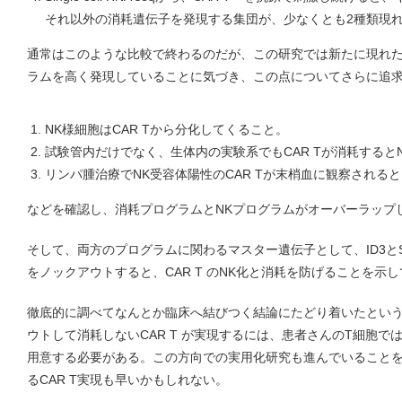
それ以外の消耗遺伝子を発現する集団が、少なくとも2種類現
通常はこのような比較で終わるのだが、この研究では新たに現れた消
ラムを高く発現していることに気づき、この点についてさらに追
NK様細胞はCAR Tから分化してくること。
試験管内だけでなく、生体内の実験系でもCAR Tが消耗すると
リンパ腫治療でNK受容体陽性のCAR Tが末梢血に観察される
などを確認し、消耗プログラムとNKプログラムがオーバーラップ
そして、両方のプログラムに関わるマスター遺伝子として、ID3と
をノックアウトすると、CAR T のNK化と消耗を防げることを示
徹底的に調べてなんとか臨床へ結びつく結論にたどり着いたという研
ウトして消耗しないCAR T が実現するには、患者さんのT細胞では
用意する必要がある。この方向での実用化研究も進んでいること
るCAR T実現も早いかもしれない。