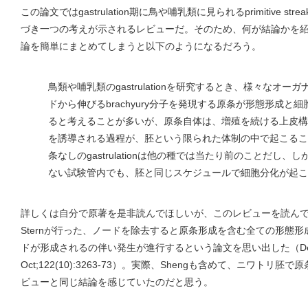
この論文ではgastrulation期に鳥や哺乳類に見られるprimitive 
づき一つの考えが示されるレビューだ。そのため、何が結論かを
論を簡単にまとめてしまうと以下のようになるだろう。
鳥類や哺乳類のgastrulationを研究するとき、様々なオ
ドから伸びるbrachyury分子を発現する原条が形態形成と
ると考えることが多いが、原条自体は、増殖を続ける上皮構
を誘導される過程が、胚という限られた体制の中で起こるこ
条なしのgastrulationは他の種では当たり前のことだし
ない試験管内でも、胚と同じスケジュールで細胞分化が起こ
詳しくは自分で原著を是非読んでほしいが、このレビューを読んで私は、
Sternが行った、ノードを除去すると原条形成を含む全ての形態
ドが形成されるの伴い発生が進行するという論文を思い出した（Devel
Oct;122(10):3263-73）。実際、Shengも含めて、ニワト
ビューと同じ結論を感じていたのだと思う。