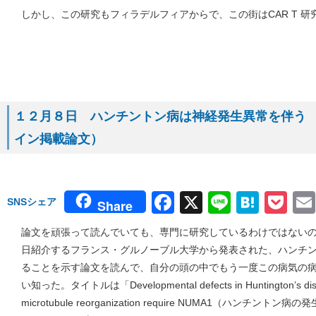
しかし、この研究もフィラデルフィアからで、この街はCAR T 
１２月８日 ハンチントン病は神経発生異常を伴う （１
イン掲載論文）
Facebook
X
Line
Hate
Po
SNSシェア
Share
論文を頑張って読んでいても、専門に研究しているわけではない
日紹介するフランス・グルノーブル大学から発表された、ハンチ
ることを示す論文を読んで、自分の頭の中でもう一度この病気の
い知った。タイトルは「Developmental defects in Huntington’s diseas
microtubule reorganization require NUMA1（ハン