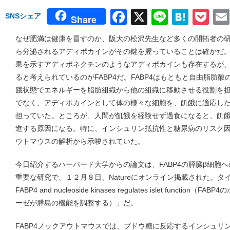
Facebook
X
Line
Hate
Po
SNSシェア
Share
なぜ肥満は健康を冒すのか、阪大の松沢先生など多くの開拓者の
ら分泌されるアディポカインがその鍵を握っていることは確かだ
果を示すアディポネクチンのようなアディポカインも存在するが
ると考えられているのがFABP4だ。FABP4はもともと自由脂肪
餓状態でエネルギーを脂肪組織から他の組織に移動させる役割を
でなく、アディポカインとして体の様々な細胞を、飢餓に適応し
担っていた。ところが、人間が飢餓を経験せず過食になると、飢餓に
進する原因になる。特に、インシュリン抵抗性と糖尿病のリスク因子
ウトマウスの解析から示唆されていた。
今日紹介するハーバード大学からの論文は、FABP4の膵臓β細胞
重要な研究で、１２月８日、Natureにオンライン掲載された。タイトルは「A
FABP4 and nucleoside kinases regulates islet func
ーゼが膵島の機能を調整する）」だ。
FABP4ノックアウトマウスでは、ブドウ糖に反応するインシュリ