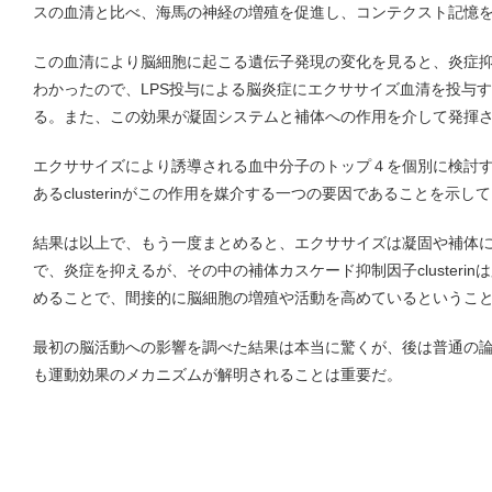
スの血清と比べ、海馬の神経の増殖を促進し、コンテクスト記憶
この血清により脳細胞に起こる遺伝子発現の変化を見ると、炎症
わかったので、LPS投与による脳炎症にエクササイズ血清を投与
る。また、この効果が凝固システムと補体への作用を介して発揮
エクササイズにより誘導される血中分子のトップ４を個別に検討
あるclusterinがこの作用を媒介する一つの要因であることを示し
結果は以上で、もう一度まとめると、エクササイズは凝固や補体
で、炎症を抑えるが、その中の補体カスケード抑制因子clusteri
めることで、間接的に脳細胞の増殖や活動を高めているというこ
最初の脳活動への影響を調べた結果は本当に驚くが、後は普通の
も運動効果のメカニズムが解明されることは重要だ。