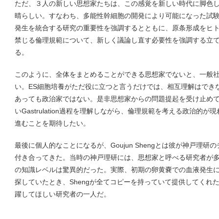
ただ、３人の新しい思想家たちは、この感覚を新しい時代に脚色
晴らしい。すなわち、多能性幹細胞の開発により可能になった試
発生を統合する研究の重要性を強調するとともに、原条形成をヒ
禁じる倫理規範について、新しく議論し直す必要性を強調する立
る。
このように、全体をまとめることができる思想家でないと、一般
い。ES細胞培養がただ役に立つと言うだけでは、相互理解はでき
あっても政治家ではない。是非思想家からの問題提起を受け止め
いGastrulation過程を理解しながら、倫理規範を考える政治的
進むことを期待したい。
最後に個人的なことになるが、Goujun Shengとは彼が神戸理
付き合ってきた。当時の神戸理研には、思想家と呼べる研究者が多く
の知識レベルは驚異的だった。実際、初期の卵黄嚢での血液発生
探していたとき、Shengが全てコピーを持っていて提供してくれ
躍してほしい研究者の一人だ。