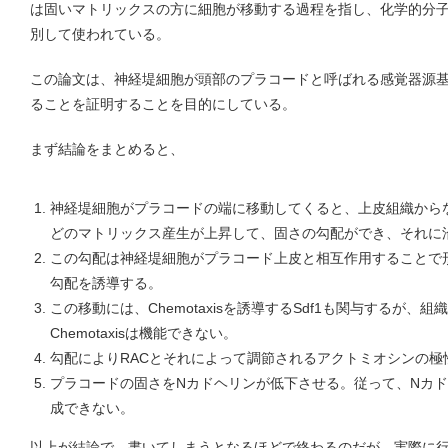
は固いマトリックスの方に細胞が移動する過程を指し、化学的分子の勾
別して使われている。
この論文は、神経堤細胞が頭部のプラコードと呼ばれる感覚器源基に移動
ることを証明することを目的にしている。
まず結論をまとめると、
神経堤細胞がプラコードの端に移動してくると、上皮組織から
どのマトリックス産生が上昇して、固さの勾配ができ、それに
この勾配は神経堤細胞がプラコード上皮と相互作用することで
勾配を誘導する。
この移動には、Chemotaxisを誘導するSdf1も関与するが
Chemotaxisは機能できない。
勾配によりRACとそれによって調節されるアクトミオシンの極
プラコードの固さをNカドヘリンが低下させる。従って、Nカ
成できない。
以上が結論で、書いてしまうとなるほどで終わるのだが、実際に