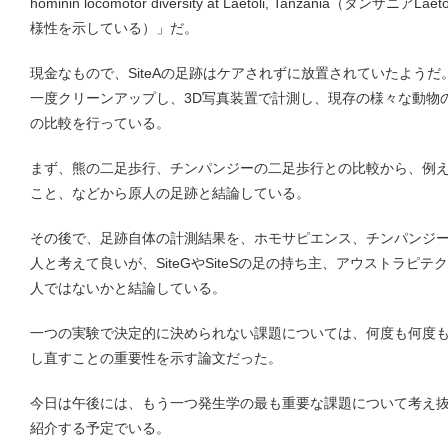
hominin locomotor diversity at Laetoli, Tanzania（
様性を示している）」だ。
現金なもので、SiteAの足跡はケアされずに放置されていたよう
一度クリーンアップし、3D写真装置で計測し、現存の様々な動物の足
の比較を行っている。
まず、熊の二足歩行、チンパンジーの二足歩行との比較から、例
こと、などから原人の足跡と結論している。
その後で、足跡自体の計測結果を、ホモサピエンス、チンパンジー、Sit
人と考えて良いが、SiteGやSiteSの足の持ち主、アウストラピ
人ではないかと結論している。
一つの実験で決定的に決められない課題については、何度も何度
し直すことの重要性を示す論文だった。
今日は午後には、もう一つ発生学の最も重要な課題について考え抜
紹介する予定でいる。