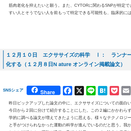
筋肉老化を抑えたいと願う。また、CYTORに関わるSNPが特定
すい人とそうでない人を前もって特定できる可能性も、臨床的に
１２月１０日 エクササイズの科学 Ⅰ： ランナ
化する（１２月８日N ature オンライン掲載論文）
Facebook
X
Line
Hate
Po
SNSシェア
Share
昨日ピックアップした論文の中に、エクササイズについての面白
今日から２回に分けて紹介することにした。この２編にかかわら
学的に調べる論文が増えてきたように思える。様々なテクノロジ
と手がつけられなかった運動の科学が進んでいるのだと思う。我