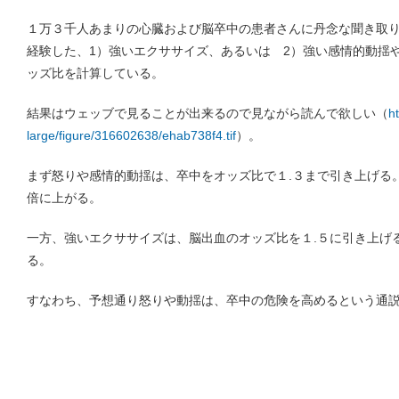
１万３千人あまりの心臓および脳卒中の患者さんに丹念な聞き取
経験した、1）強いエクササイズ、あるいは 2）強い感情的動揺
ッズ比を計算している。
結果はウェッブで見ることが出来るので見ながら読んで欲しい（
h
large/figure/316602638/ehab738f4.tif
）。
まず怒りや感情的動揺は、卒中をオッズ比で１.３まで引き上げる
倍に上がる。
一方、強いエクササイズは、脳出血のオッズ比を１.５に引き上げ
る。
すなわち、予想通り怒りや動揺は、卒中の危険を高めるという通