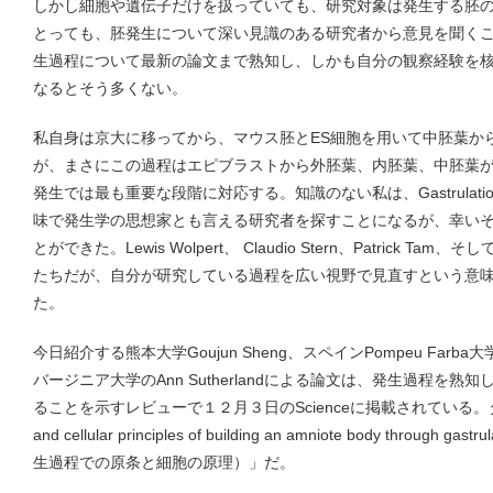
しかし細胞や遺伝子だけを扱っていても、研究対象は発生する胚
とっても、胚発生について深い見識のある研究者から意見を聞く
生過程について最新の論文まで熟知し、しかも自分の観察経験を
なるとそう多くない。
私自身は京大に移ってから、マウス胚とES細胞を用いて中胚葉か
が、まさにこの過程はエピブラストから外胚葉、内胚葉、中胚葉が現れるG
発生では最も重要な段階に対応する。知識のない私は、Gastrulat
味で発生学の思想家とも言える研究者を探すことになるが、幸い
とができた。Lewis Wolpert、 Claudio Stern、Patrick Tam、
たちだが、自分が研究している過程を広い視野で見直すという意
た。
今日紹介する熊本大学Goujun Sheng、スペインPompeu Farba大学のAl
バージニア大学のAnn Sutherlandによる論文は、発生過程を
ることを示すレビューで１２月３日のScienceに掲載されている。タイトルは「
and cellular principles of building an amniote body thro
生過程での原条と細胞の原理）」だ。