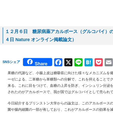
１２月６日 糖尿病薬アカルボース（グルコバイ）
４日 Nature オンライン掲載論文）
Facebook
X
Line
Hate
Po
SNSシェア
Share
果糖の代謝など、小腸上皮は糖吸収に向けた様々なメカニズムを
ーゼによる、二単糖から単糖類への分解で、これを抑えることで
来る。これに目をつけて、血糖の上昇を防ぎ、インシュリン分泌
されたのがアカルボースで、我が国ではグルコバイとして売られ
今日紹介するプリンストン大学からの論文は、このアカルボース
菌や腸内細菌の一部が有しており、これがアカルボースの効果を