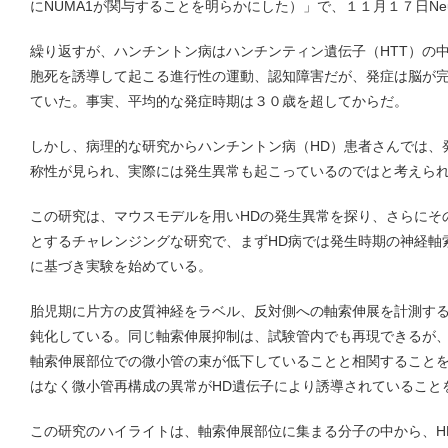
にNUMA1が関与することを明らかにした）」で、１１月１７日Ne
繰り返すが、ハンチントン病はハンチンティン遺伝子（HTT）の中
胞死を誘導して起こる進行性の運動、認知障害だが、発症は脳が
ていた。事実、平均的な発症時期は３０歳を超してからだ。
しかし、病理的な研究からハンチントン病（HD）患者さんでは、
称性が見られ、実際には発生異常も起こっているのではと考えら
この研究は、マウスモデルを用いHDの発生異常を探り、さらにそ
とするチャレンジングな研究で、まずHD病では発生時期の神経軸
に基づき実験を始めている。
胎児期に片方の皮質神経をラベル、反対側への軸索伸展を計測する
鈍化している。同じ軸索伸展抑制は、試験管内でも再現できるが
軸索伸展部位での微小管の束が低下していることと相関すること
はなく微小管再構成の異常がHD遺伝子により誘導されていること
この研究のハイライトは、軸索伸展部位に集まる分子の中から、H