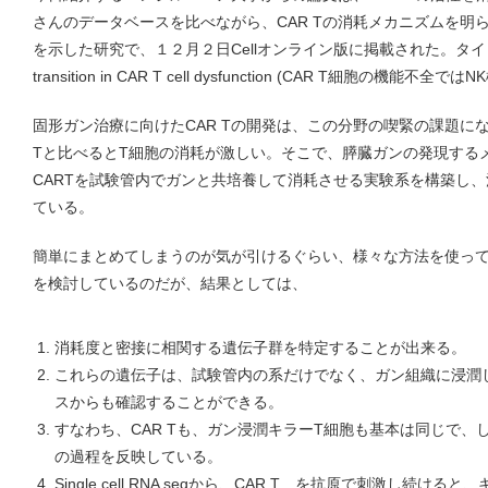
さんのデータベースを比べながら、CAR Tの消耗メカニズムを明
を示した研究で、１２月２日Cellオンライン版に掲載された。タイトルは「An 
transition in CAR T cell dysfunction (CAR T細胞の
固形ガン治療に向けたCAR Tの開発は、この分野の喫緊の課題に
Tと比べるとT細胞の消耗が激しい。そこで、膵臓ガンの発現する
CARTを試験管内でガンと共培養して消耗させる実験系を構築し
ている。
簡単にまとめてしまうのが気が引けるぐらい、様々な方法を使っ
を検討しているのだが、結果としては、
消耗度と密接に相関する遺伝子群を特定することが出来る。
これらの遺伝子は、試験管内の系だけでなく、ガン組織に浸潤
スからも確認することができる。
すなわち、CAR Tも、ガン浸潤キラーT細胞も基本は同じで
の過程を反映している。
Single cell RNA seqから、CAR T を抗原で刺激し続