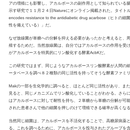
アの増殖にも影響し、アカルボースの副作用として知られている
示す研究で１１月２４日Natureにオンライン掲載された。タイトルは「The
encodes resistance to the antidiabetic drug acar
性を備えている）」だ。
なぜ放線菌が単糖への分解を抑える必要があったかと考えると、
殖するためだ。当然放線菌は、自分ではアカルボースの作用を受
がアカルボースを特異的にリン酸化する酵素AcbKだ。
この研究ではまず、同じようなアカルボースリン酸酵素が人間の
ータベースを調べ８２種類の同じ活性を持ってそうな酵素ファミリ
Makの一部を生化学的に調べると、ほとんど同じ活性があり、ま
見ると、同じメカニズムでリン酸化していることがわかる。さら
はアカルボースに対して耐性を持ち、２単糖から単糖の分解が可
された患者さんで他の細菌を押しのけて増殖できる確率が高くな
当然同じ細菌は、アカルボースを不活化することで、高糖尿病薬
る。これを調べるために、アカルボースを投与されたグループを