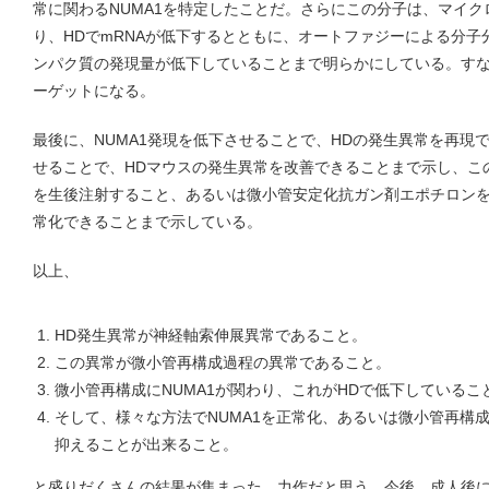
常に関わるNUMA1を特定したことだ。さらにこの分子は、マイクロRN
り、HDでmRNAが低下するとともに、オートファジーによる分子
ンパク質の発現量が低下していることまで明らかにしている。す
ーゲットになる。
最後に、NUMA1発現を低下させることで、HDの発生異常を再現で
せることで、HDマウスの発生異常を改善できることまで示し、この目
を生後注射すること、あるいは微小管安定化抗ガン剤エポチロンを
常化できることまで示している。
以上、
HD発生異常が神経軸索伸展異常であること。
この異常が微小管再構成過程の異常であること。
微小管再構成にNUMA1が関わり、これがHDで低下しているこ
そして、様々な方法でNUMA1を正常化、あるいは微小管再構
抑えることが出来ること。
と盛りだくさんの結果が集まった、力作だと思う。今後、成人後