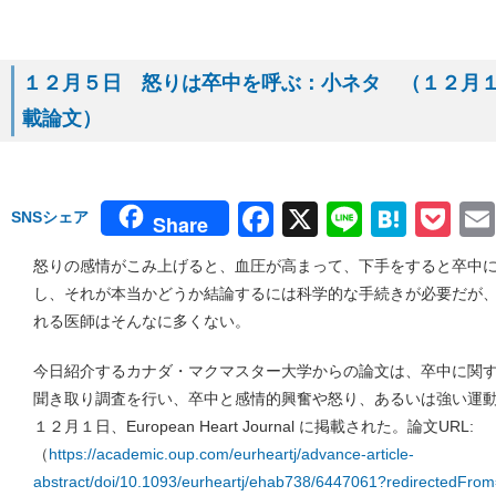
１２月５日 怒りは卒中を呼ぶ：小ネタ （１２月１日 Europ
載論文）
Facebook
X
Line
Hate
Po
SNSシェア
Share
怒りの感情がこみ上げると、血圧が高まって、下手をすると卒中
し、それが本当かどうか結論するには科学的な手続きが必要だが
れる医師はそんなに多くない。
今日紹介するカナダ・マクマスター大学からの論文は、卒中に関
聞き取り調査を行い、卒中と感情的興奮や怒り、あるいは強い運
１２月１日、European Heart Journal に掲載された。論文URL:
（
https://academic.oup.com/eurheartj/advance-article-
abstract/doi/10.1093/eurheartj/ehab738/6447061?redirectedFrom=