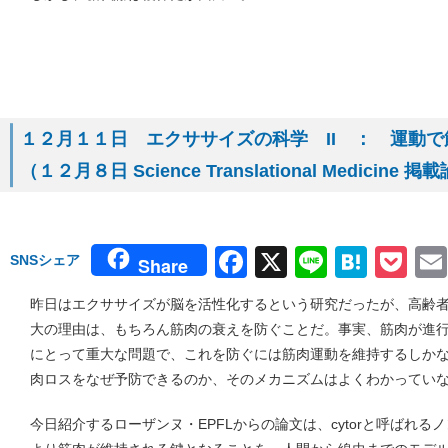
１２月１１日 エクササイズの科学 II ： 運動
（１２月８日 Science Translational Medicine 
Facebook
X
Line
Hate
Po
SNSシェア
Share
昨日はエクササイズが脳を活性化するという研究だったが、高齢
大の理由は、もちろん筋肉の衰えを防ぐことだ。事実、筋肉が進
にとって重大な問題で、これを防ぐには筋肉運動を維持するしか
肉ロスをなぜ予防できるのか、そのメカニズムはよくわかってい
今日紹介するローザンヌ・EPFLからの論文は、cytorと呼ばれるノン