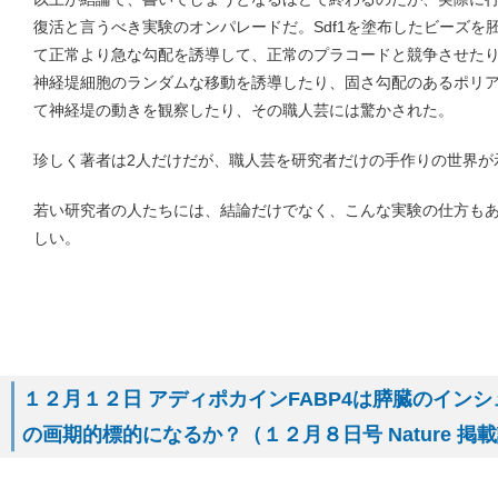
復活と言うべき実験のオンパレードだ。Sdf1を塗布したビーズを
て正常より急な勾配を誘導して、正常のプラコードと競争させた
神経堤細胞のランダムな移動を誘導したり、固さ勾配のあるポリ
て神経堤の動きを観察したり、その職人芸には驚かされた。
珍しく著者は2人だけだが、職人芸を研究者だけの手作りの世界が
若い研究者の人たちには、結論だけでなく、こんな実験の仕方も
しい。
１２月１２日 アディポカインFABP4は膵臓のイン
の画期的標的になるか？（１２月８日号 Nature 掲