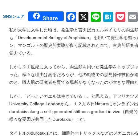
Facebook
X
Line
Hate
Po
SNSシェア
Share
私が大学に入学した頃は、発生学と言えばカエルやイモリの両生
も「Developmental Biology of Amphibian」を用いて
ン、マンゴルトの歴史的実験が多く記載された本で、古典的研究
覚えている。
しかし２１世紀に入ってから、両生類を用いた発生学をトップジ
った。様々な理由はあるだろうが、他の動物での胎児操作技術が
のと、職人肌の研究者を育てる場所がなくなったのが大きな理由
しかし「どっこいカエルは生きている」、と思える、アフリカツ
University College Londonから、１２月８日Natureにオンライ
durotaxis along a self-generated stiffness gradient 
様々な要因が共同したDurotaxis）」だ。
タイトルのdurotaxisとは、細胞外マトリックスなどのメカニカ