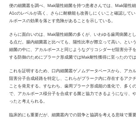
便の細菌叢を調べ、Mak陽性細菌を持つ患者さんでは、Mak陽性
A1cのレベルが高く、さらに耐糖能も改善しにくいこと確認してい
ルボースの効果を落とす危険があることを示している。
さらに面白いのは、Mak陽性細菌の多くが、いわゆる歯周病菌と
る点だ。腸内細菌叢と比べても、陽性比率が際立って高い。とい
細菌の中に、アカルボースと同じようなグリコシダーゼ阻害分子
する防御のためにプラーク形成菌ではMak耐性獲得に至ったので
これを証明するため、口内細菌叢ゲノムデータベースから、アカ
阻害分子合成経路を特定し、これらがプラーク内に存在するアク
ことを発見する。すなわち、歯周プラーク形成能の進化で、多くの菌
で、アカルボース様分子を合成する菌と協力できるようになり、
ったと考えられる。
臨床的にも重要だが、細菌叢内での競争と協調を考える意味で重