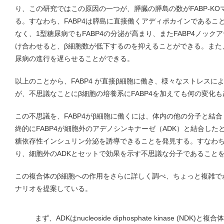
り、この研究ではこの原因の一つが、膵臓の膵島の数がFABP-K
る。すなわち、FABP4は膵島に直接働くアディポカインであるこ
なく、1型糖尿病でもFABP4の分泌が高まり、またFABP4ノッ
け合わせると、β細胞数が低下するのを抑えることができる。また、
尿病の進行を遅らせることができる。
以上のことから、FABP4 が直接β細胞に働き、様々なストレス
が、不思議なことにβ細胞の培養系にFABP4を加えても何の変化
この不思議を、FABP4がβ細胞に働くには、体内の他の分子と結
終的にFABP4が細胞外のアデノシンキナーゼ（ADK）と結合した
糖依存性インシュリン分泌を誘導できることを発見する。すなわ
り、細胞外のADKとセットで効果を示す不思議な分子であること
この複合体のβ細胞への作用をさらに詳しく調べ、ちょっと複雑で
ナリオを提案している。
まず、ADKはnucleoside diphosphate kinase (ND