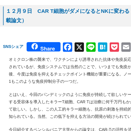
１２月９日 CAR T細胞がダメになるとNKに変わる（
載論文）
Facebook
X
Line
Hate
Po
SNSシェア
Share
オミクロン株の襲来で、ワクチンにより誘導された抗体や免疫反
されているが、免疫システムでは当然のことで、いつまでも免疫
後、今度は免疫を抑えるチェックポイント機能が重要になる。ノー
1もこのような免疫抑制分子の一つだ。
とはいえ、今回のパンデミックのように免疫が持続して欲しいケ
する受容体を導入したキラーT細胞、CAR Tは治療に何千万円も
て欲しい。しかし、この人工的キラー細胞も、抗原の刺激を持続
知られている。当然、この低下を抑える方法の開発が続けられて
今日紹介するペンシルバニア大学からの論文は、CAR-Tの活性を