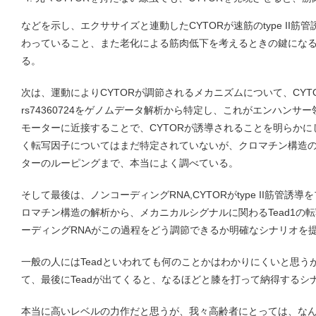
などを示し、エクササイズと連動したCYTORが速筋のtype II
わっていること、また老化による筋肉低下を考えるときの鍵にな
る。
次は、運動によりCYTORが調節されるメカニズムについて、CYT
rs74360724をゲノムデータ解析から特定し、これがエンハンサ
モーターに近接することで、CYTORが誘導されることを明らか
く転写因子についてはまだ特定されていないが、クロマチン構造
ターのルーピングまで、本当によく調べている。
そして最後は、ノンコーディングRNA,CYTORがtype II筋管
ロマチン構造の解析から、メカニカルシグナルに関わるTead1の
ーディングRNAがこの過程をどう調節できるか明確なシナリオを
一般の人にはTeadといわれても何のことかはわかりにくいと思う
て、最後にTeadが出てくると、なるほどと膝を打って納得するシ
本当に高いレベルの力作だと思うが、我々高齢者にとっては、なんと