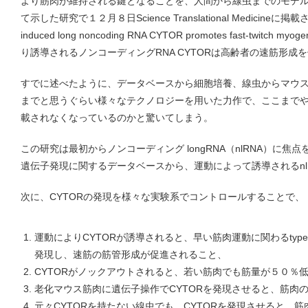
より筋肉が維持される鍵となることを、人間から線虫までのモデ
て示した研究で１２月８日Science Translational Medicineに掲
induced long noncoding RNA CYTOR promotes fast-twitch 
り誘導されるノンコーディングRNA CYTORは高齢者の速筋形成
すでに述べたように、データベースから細胞培養、線虫からマウ
までと思うぐらい様々なテクノロジーを用いた力作で、ここまで
載されなくなっているのかと驚いてしまう。
この研究は最初からノンコーディング longRNA（nlRNA）に
遺伝子発現に関するデータベースから、運動によって誘導されるnlR
次に、CYTORの発現を様々な実験系でコントロールすることで、
運動によりCYTORが誘導されると、早い筋肉運動に関わるtype
発現し、速筋の筋管形成が促進されること、
CYTORがノックアウトされると、若い筋肉でも筋量が５０％
老化マウス筋肉に遺伝子操作でCYTORを発現させると、筋肉
元々CYTORを持たない線虫でも、CYTORを発現させると、