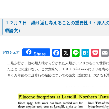
１２月７日 繰り返し考えることの重要性１：原人の足跡
載論文）
Facebook
X
Line
Hate
Po
SNSシェア
Share
二足歩行が、他の類人猿から分かれた人類がアフリカを出て世界
たことは間違いない。この意味で、１９７６年Leakyにより発表の、
６６万年前の二足歩行の足跡についての論文は(論文1)、大きな反