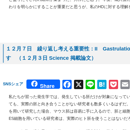
わりを明らかにすることが重要だと思うが、私のHDに対する理解
１２月７日 繰り返し考える重要性：II GastrulationとP
す （１２月３日 Science 掲載論文）
Facebook
X
Line
Hate
Po
SNSシェア
Share
私たちが習った発生学では、発生している胚だけが対象になって
ても、実際の胚と向き合うことがない研究者も数多くいるはずだ。
を用いて研究した場合、マウス胚は容易に手に入るので、胚と細
ES細胞を用いている研究者は、実際のヒト胚を使うことはないだ