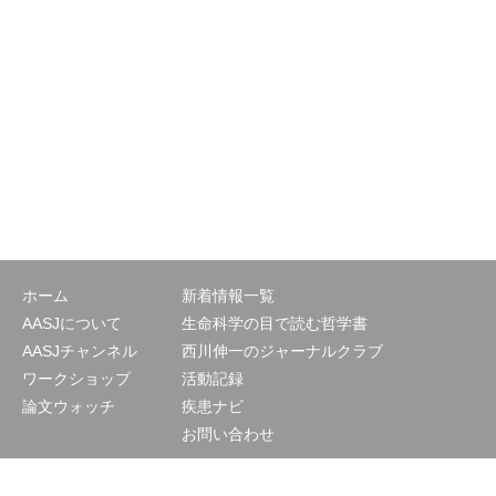
ホーム
新着情報一覧
AASJについて
生命科学の目で読む哲学書
AASJチャンネル
西川伸一のジャーナルクラブ
ワークショップ
活動記録
論文ウォッチ
疾患ナビ
お問い合わせ