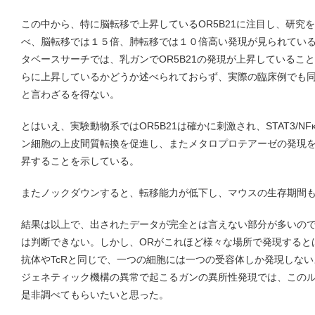
この中から、特に脳転移で上昇しているOR5B21に注目し、研究を
べ、脳転移では１５倍、肺転移では１０倍高い発現が見られてい
タベースサーチでは、乳ガンでOR5B21の発現が上昇しているこ
らに上昇しているかどうか述べられておらず、実際の臨床例でも
と言わざるを得ない。
とはいえ、実験動物系ではOR5B21は確かに刺激され、STAT3/NF
ン細胞の上皮間質転換を促進し、またメタロプロテアーゼの発現
昇することを示している。
またノックダウンすると、転移能力が低下し、マウスの生存期間
結果は以上で、出されたデータが完全とは言えない部分が多いの
は判断できない。しかし、ORがこれほど様々な場所で発現すると
抗体やTcRと同じで、一つの細胞には一つの受容体しか発現しな
ジェネティック機構の異常で起こるガンの異所性発現では、この
是非調べてもらいたいと思った。