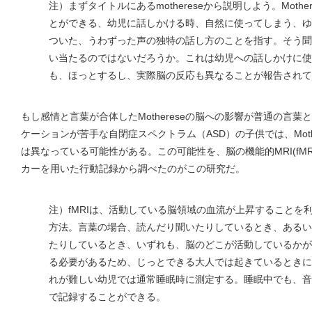
注）まずタイトルにあるmothereseから説明しよう。Moth
とができる、幼児に話しかける時、自然に使ってしまう、ゆ
ついた、うわずった声の独特の話し方のことを指す。そう聞
い当たるのではないだろうか。これは幼児への話しかけに使
も、ほっとするし、実際脳の反応も異なることが報告されて
もし感情と言葉が合体したMothereseの脳への影響が普通の言
ケーションが苦手な自閉症スペクトラム（ASD）の子供では、Moth
は異なっている可能性がある。この可能性を、脳の機能的MRI(fM
カーを用いた行動記録から調べたのがこの研究だ。
注）fMRIは、活動している脳領域の血流が上昇することを
方法。言葉の場合、読んだり聞いたりしているとき、あるい
たりしているとき、いずれも、脳のどこが活動しているかが
る必要があるため、じっとできる大人では起きているときに
れが難しい幼児では通常睡眠時に測定する。睡眠中でも、音を
で記録することができる。