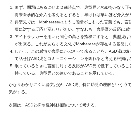
まず、問題はあるにせよ２歳時点で、典型児とASDをかなり正
将来医学的な介入を考えるとすると、早ければ早いほど介入が
典型児では、Mothereseのように感情がこもった言葉でも、
葉に対する反応と変わりが無い。すなわち、言語野の反応は
アイトラッカーを用いた関心の高さを指標にすると、典型児は
が出来る。これがあらゆる文化でMothereseが存在する基盤
しかし、この感情が言語にかぶさって来ることを、ASD児は嫌
て話せばASD児とコミュニケーションを図れると考える根拠は
眠っているときに言葉に対する反応がASD児で低下しているこ
持っている、典型児との違いであることを示している。
かなりわかりにくい論文だが、ASD児、特に幼児の理解という点
気がする。
次回は、ASDと抑制性神経細胞について考える。