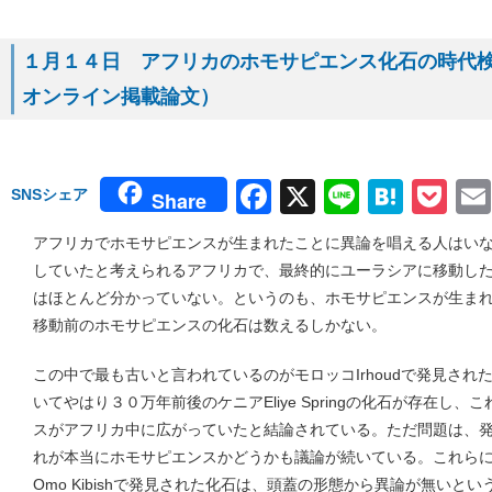
１月１４日 アフリカのホモサピエンス化石の時代検定
オンライン掲載論文）
Facebook
X
Line
Hate
Po
SNSシェア
Share
アフリカでホモサピエンスが生まれたことに異論を唱える人はい
していたと考えられるアフリカで、最終的にユーラシアに移動し
はほとんど分かっていない。というのも、ホモサピエンスが生ま
移動前のホモサピエンスの化石は数えるしかない。
この中で最も古いと言われているのがモロッコIrhoudで発見さ
いてやはり３０万年前後のケニアEliye Springの化石が存在し
スがアフリカ中に広がっていたと結論されている。ただ問題は、
れが本当にホモサピエンスかどうかも議論が続いている。これら
Omo Kibishで発見された化石は、頭蓋の形態から異論が無いと