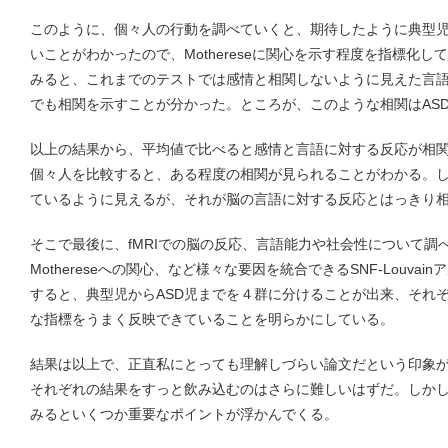
このように、個々人の行動を調べていくと、期待したように典型児では
いことがわかったので、Mothereseに関心を示す程度を指標化し
みると、これまでのテストでは感情と相関しないように見えた言
でも相関を示すことが分かった。ところが、このような相関はAS
以上の結果から、平均値で比べると感情と言語に対する反応が相
個々人を比較すると、ある程度の相関が見られることがわかる。しかし、
ているように見えるが、それが脳の言語に対する反応とはっきり
そこで最後に、fMRIでの脳の反応、言語能力や社会性について調
Mothereseへの関心、など様々な要因を統合できるSNF-Louva
すると、典型児からASD児までを４群に分けることが出来、それ
な指標をうまく反映できていることを明らかにしている。
結果は以上で、正直私にとっても理解しづらい論文だという印象
それぞれの結果をすっと飲み込むのはさらに難しいはずだ。しか
みるといくつか重要なポイントが浮かんでくる。