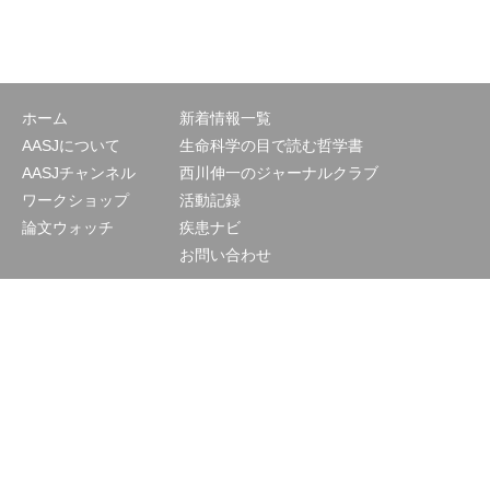
ホーム
新着情報一覧
AASJについて
生命科学の目で読む哲学書
AASJチャンネル
西川伸一のジャーナルクラブ
ワークショップ
活動記録
論文ウォッチ
疾患ナビ
お問い合わせ