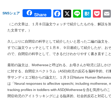
Facebook
X
Line
Hate
Po
SNSシェア
Share
（この文章は、１月８日論文ウォッチで紹介したものを、解説を
た文章です。）
久しぶりに自閉症の科学として紹介したいと思った二編の論文を
すでに論文ウォッチとして１月８、９日連続して紹介したが、お
ので、自閉症の科学として、できるだけわかりやすく書き直すこ
最初の論文は、Mothereseと呼ばれる、お母さんが幼児に話し
に対する、自閉症スペクトラム（ASD)幼児の反応を脳科学的、
学サンディエゴ校からの論文だ。１月３日Nature Human Beha
は「Neural responses to affective speechi, including motherese, ma
tracking profiles in toddlers with ASD(Motheres
閉症幼児のアイトラッキングによる臨床的、社会的反応と対応して