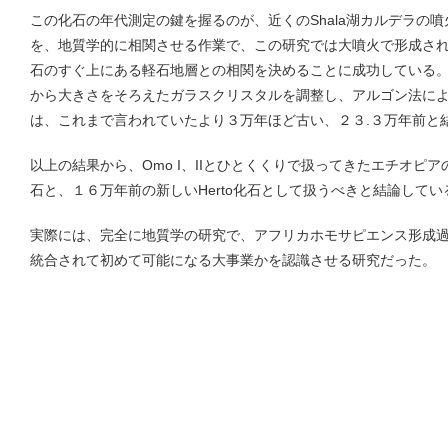
この化石の年代測定の鍵を握るのが、近くのShala湖カルデラの
を、地質学的に相関させる作業で、この研究では大噴火で形成された、
石のすぐ上にある軽石地層との相関を決めることに成功している
から大きさをそろえたガラスクリスタルを調整し、アルゴン法による年
は、これまで言われていたより３万年ほど古い、２３.３万年前と
以上の結果から、Omo I、IIとひとくくりで扱ってきたエチオピアの
石と、１６万年前の新しいHerto化石として扱うべきと結論してい
実際には、完全に地質学の研究で、アフリカホモサピエンス形成
統合されて初めて可能になる大事業かを認識させる研究だった。