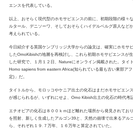
エンスを代表している。
以上、おそらく現代型のホモサピエンスの前に、初期段階の様々
ルタール、デニソーワ、そしておそらくハイデルベルグ原人など
考えられている。
今日紹介する英国ケンブリッジ大学からの論文は、確実にホモサ
したOmoKibishの地層を再検討し、これら初期ホモサピエンス
した研究で、１月１２日、Natureにオンライン掲載された。タイトルは「Age 
Homo sapiens from eastern Africa(知られている最も
定)」だ。
タイトルから、モロッコやケニア出土の化石はまだホモサピエン
が感じられるが、いずれにせよ、Omo Kibish出土の化石の時代
エチオピアの化石は８００ｋｍほど離れた場所から発見されてお
を照射、新しく生成したアルゴン39と、天然の崩壊で出来るアルゴ
ら、それぞれ１９.７万年、１６万年と算定されていた。