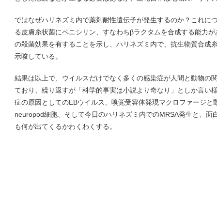
ではなぜハリネズミ内で薬剤耐性遺伝子が発生するのか？これに
る皮膚糸状菌にペニシリン、すなわちβラクタムを合成する能力が
の殺菌効果を有することを示し、ハリネズミ内で、抗生物質合成糸
示唆している。
結果は以上で、ウイルスだけでなく多くの感染症が人間と動物の
ており、繰り返すが「科学的事実は小説より奇なり」としか言い
症の原因としてのEBウイルス、嗅覚受容体発現マクロファージと
neuropod細胞、そして今日のハリネズミ内でのMRSA発生と、
も何が出てくるかわくわくする。