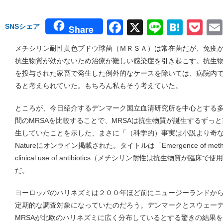
Facebook
X
Line
Hate
Po
SNSシェア
Share
メチシリン耐性黄色ブドウ球菌（ＭＲＳＡ）は常在菌だが、免疫
抗生物質が効かないため治療が難しい感染症を引き起こす。抗生
を投与された家畜で発生した例外的なケースを除いては、病院内
ると考えられていた。もちろん私もそう考えていた。
ところが、今日紹介するデンマーク国立血清研究所を中心とする
間のMRSAを比較することで、MRSAは抗生物質が誕生するずっ
生していたことを示した、まさに「（科学的）事実は小説より奇
Natureにオンライン掲載された。タイトルは「Emergence of methicillin 
clinical use of antibiotics（メチシリン耐性は抗生物質
だ。
ヨーロッパのハリネズミは２００年ほど前にニュージーランドか
定期的な調査対象になっていたのだろう。デンマークとスウェー
MRSAが北欧のハリネズミに広く分布しているとする驚きの結果