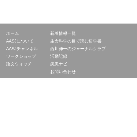
ホーム
新着情報一覧
AASJについて
生命科学の目で読む哲学書
AASJチャンネル
西川伸一のジャーナルクラブ
ワークショップ
活動記録
論文ウォッチ
疾患ナビ
お問い合わせ