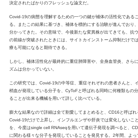
決定されたばかりのフレッシュな論文だ。
Covid-19の病態を理解するための一つの鍵が補体の活性化であ
る。またこの結果に基づき、補体を標的にする治験が進んでおり
分かってきた。その意味で、今後新たな変異株が出てきても、抗
の前線が突破されたときには、サイトカインストーム抑制だけで
療も可能になると期待できる。
しかし、補体活性化が最終的に重症肺障害や、全身血管炎、さら
ズムは分かっていない。
この研究では、Covid-19の中等症、重症それぞれの患者さんと
梢血が発現している分子を、CyToFと呼ばれる同時に何種類もの
ることが出来る機械を用いて詳しく比べている。
膨大な結果なので詳細は全て割愛してまとめると、CD16と呼ばれ
Covid-19だけで上昇し、インフルエンザや肝炎では変化しない
を、今度はsingle cell RNAseqを用いて遺伝子発現を調べると
に関わる様々な分子を発現していることを発見する。2年間、よっ