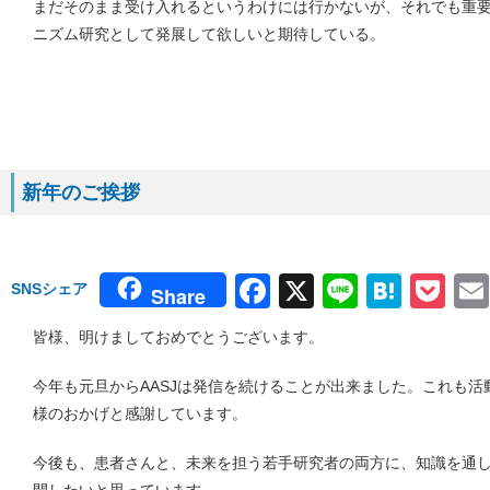
まだそのまま受け入れるというわけには行かないが、それでも重
ニズム研究として発展して欲しいと期待している。
新年のご挨拶
Facebook
X
Line
Hate
Po
SNSシェア
Share
皆様、明けましておめでとうございます。
今年も元旦からAASJは発信を続けることが出来ました。これも
様のおかげと感謝しています。
今後も、患者さんと、未来を担う若手研究者の両方に、知識を通