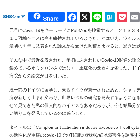
Facebook
X
Line
Hate
Po
SNSシェア
Share
元旦にCovid-19をキーワードにPubMedを検索すると、２１
１０万編ペースは今も維持されているようだ。とはいえ、ウイル
最初の１年に発表された論文から受けた興奮と比べると、驚きは
そんな中で最近発表された、年初にふさわしいCovid-19関連の
集めているオミクロン株ではなく、重症化の要因を探索した、ド
病院からの論文が目を引いた。
統一前のドイツに留学し、東西ドイツが統一されたあと、シャリ
所が新しく生まれ変わり、世界レベルの研究を発表するようにな
せて見てきた私の個人的なバイアスもあるだろうが、今も結局分
い切り口を発見しているのに感心した。
タイトルは「Complement activation induces excessive T cell cyto
の活性化が重症のcovid-19でのT細胞の過剰な細胞障害性を誘導す