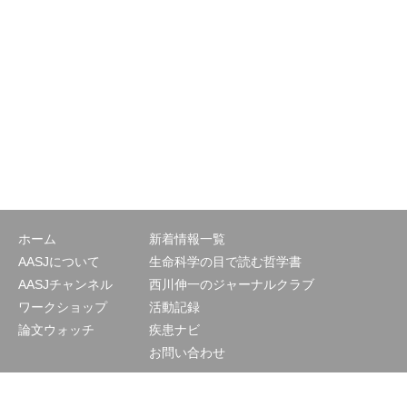
ホーム
新着情報一覧
AASJについて
生命科学の目で読む哲学書
AASJチャンネル
西川伸一のジャーナルクラブ
ワークショップ
活動記録
論文ウォッチ
疾患ナビ
お問い合わせ