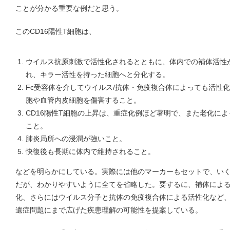
ことが分かる重要な例だと思う。
このCD16陽性T細胞は、
ウイルス抗原刺激で活性化されるとともに、体内での補体活性が
れ、キラー活性を持った細胞へと分化する。
Fc受容体を介してウイルス/抗体・免疫複合体によっても活性
胞や血管内皮細胞を傷害すること。
CD16陽性T細胞の上昇は、重症化例ほど著明で、また老化に
こと。
肺炎局所への浸潤が強いこと。
快復後も長期に体内で維持されること。
などを明らかにしている。実際には他のマーカーもセットで、い
だが、わかりやすいように全てを省略した。要するに、補体によ
化、さらにはウイルス分子と抗体の免疫複合体による活性化など
遺症問題にまで広げた疾患理解の可能性を提案している。