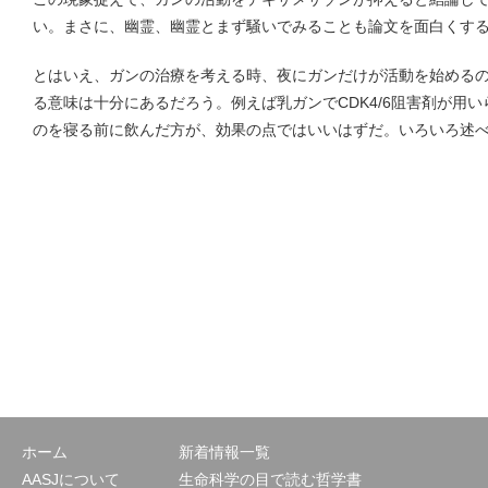
い。まさに、幽霊、幽霊とまず騒いでみることも論文を面白くす
とはいえ、ガンの治療を考える時、夜にガンだけが活動を始める
る意味は十分にあるだろう。例えば乳ガンでCDK4/6阻害剤が用
のを寝る前に飲んだ方が、効果の点ではいいはずだ。いろいろ述
ホーム
新着情報一覧
AASJについて
生命科学の目で読む哲学書