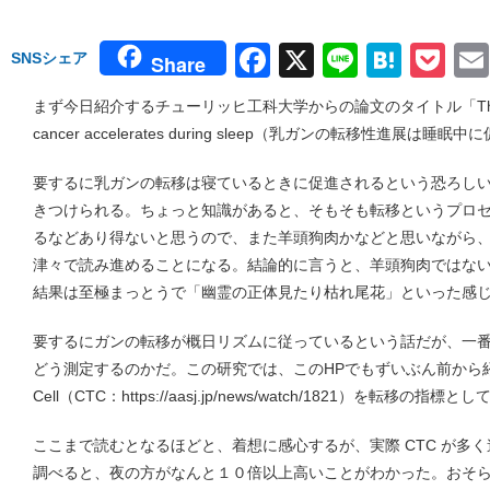
Facebook
X
Line
Hate
Po
SNSシェア
Share
まず今日紹介するチューリッヒ工科大学からの論文のタイトル「The metastat
cancer accelerates during sleep（乳ガンの転移性進展
要するに乳ガンの転移は寝ているときに促進されるという恐ろし
きつけられる。ちょっと知識があると、そもそも転移というプロ
るなどあり得ないと思うので、また羊頭狗肉かなどと思いながら
津々で読み進めることになる。結論的に言うと、羊頭狗肉ではな
結果は至極まっとうで「幽霊の正体見たり枯れ尾花」といった感
要するにガンの転移が概日リズムに従っているという話だが、一
どう測定するのかだ。この研究では、このHPでもずいぶん前から紹介している 
Cell（CTC：https://aasj.jp/news/watch/1821）を転移の指標と
ここまで読むとなるほどと、着想に感心するが、実際 CTC が多
調べると、夜の方がなんと１０倍以上高いことがわかった。おそ