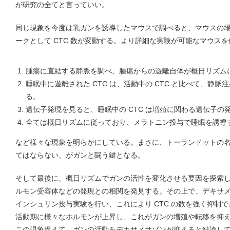
が研究の全てと言っていい。
同じ現象を今度は乳ガンを誘導したマウスで調べると、マウスの
ークとして CTC 数が変動する。より詳細な実験が可能なマウス
腫瘍に直結する静脈を調べ、腫瘍からの遊離自体が概日リズム
睡眠中に遊離された CTC は、活動中の CTC と比べて、静
る。
遺伝子発現を見ると、睡眠中の CTC は増殖に関わる遺伝子の
全ては概日リズムに従っており、メラトニン投与で睡眠を誘導す
など様々な現象を明らかにしている。まさに、トーランドットの名アリア
てはならない、がガンと闘う鍵となる。
そして最後に、概日リズムでガンの活性を変化させる要因を探索
ルモン受容体などの発現との相関を発見する。その上で、デキサ
インシュリン投与実験を行い、これにより CTC の数を強く抑制
活動期に様々なホルモンが上昇し、これがガンの増殖や転移を抑
この現象捉えて、ガンの活動をデキサメサゾンが抑えると結論してしま