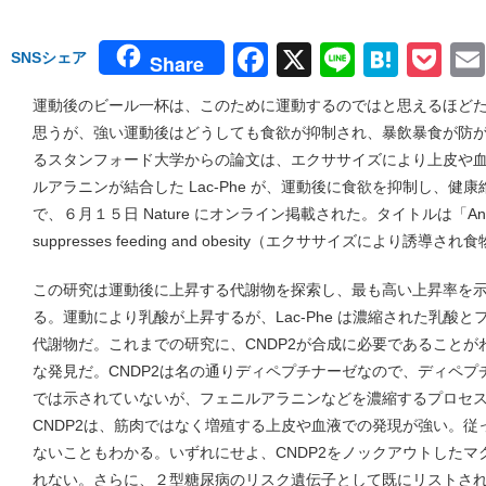
Facebook
X
Line
Hate
Po
SNSシェア
Share
運動後のビール一杯は、このために運動するのではと思えるほど
思うが、強い運動後はどうしても食欲が抑制され、暴飲暴食が防
るスタンフォード大学からの論文は、エクササイズにより上皮や
ルアラニンが結合した Lac-Phe が、運動後に食欲を抑制し、
で、６月１５日 Nature にオンライン掲載された。タイトルは「An exercise-i
suppresses feeding and obesity（エクササイズにより
この研究は運動後に上昇する代謝物を探索し、最も高い上昇率を示す分
る。運動により乳酸が上昇するが、Lac-Phe は濃縮された乳酸
代謝物だ。これまでの研究に、CNDP2が合成に必要であること
な発見だ。CNDP2は名の通りディペプチナーゼなので、ディペ
では示されていないが、フェニルアラニンなどを濃縮するプロセ
CNDP2は、筋肉ではなく増殖する上皮や血液での発現が強い。
ないこともわかる。いずれにせよ、CNDP2をノックアウトしたマクロ
れない。さらに、２型糖尿病のリスク遺伝子として既にリストさ