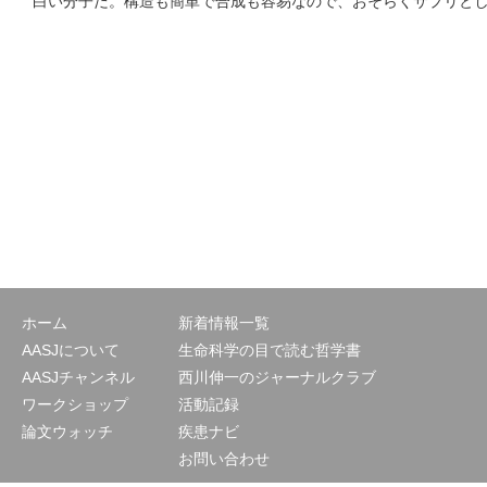
白い分子だ。構造も簡単で合成も容易なので、おそらくサプリと
ホーム
新着情報一覧
AASJについて
生命科学の目で読む哲学書
AASJチャンネル
西川伸一のジャーナルクラブ
ワークショップ
活動記録
論文ウォッチ
疾患ナビ
お問い合わせ