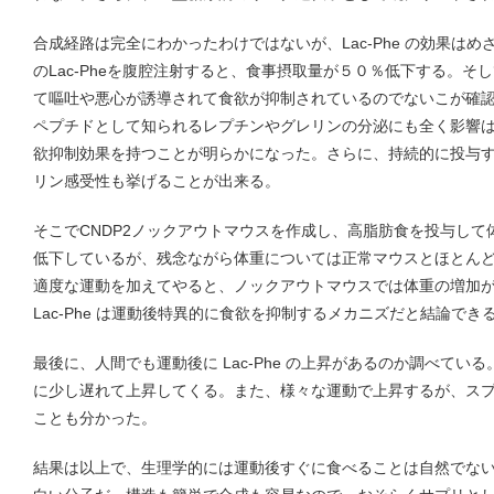
合成経路は完全にわかったわけではないが、Lac-Phe の効果は
のLac-Pheを腹腔注射すると、食事摂取量が５０％低下する。そ
て嘔吐や悪心が誘導されて食欲が抑制されているのでないこが確
ペプチドとして知られるレプチンやグレリンの分泌にも全く影響はない
欲抑制効果を持つことが明らかになった。さらに、持続的に投与
リン感受性も挙げることが出来る。
そこでCNDP2ノックアウトマウスを作成し、高脂肪食を投与して体重
低下しているが、残念ながら体重については正常マウスとほとん
適度な運動を加えてやると、ノックアウトマウスでは体重の増加
Lac-Phe は運動後特異的に食欲を抑制するメカニズだと結論でき
最後に、人間でも運動後に Lac-Phe の上昇があるのか調べて
に少し遅れて上昇してくる。また、様々な運動で上昇するが、ス
ことも分かった。
結果は以上で、生理学的には運動後すぐに食べることは自然でな