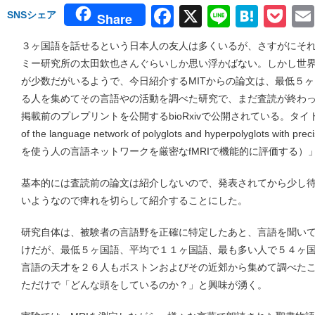
Facebook
X
Line
Hate
Po
SNSシェア
Share
３ヶ国語を話せるという日本人の友人は多くいるが、さすがにそ
ミー研究所の太田欽也さんぐらいしか思い浮かばない。しかし世
が少数だがいるようで、今日紹介するMITからの論文は、最低５
る人を集めてその言語やの活動を調べた研究で、まだ査読が終わ
掲載前のプレプリントを公開するbioRxivで公開されている。タイトルは「Func
of the language network of polyglots and hyperpolyglots 
を使う人の言語ネットワークを厳密なfMRIで機能的に評価する）
基本的には査読前の論文は紹介しないので、発表されてから少し
いようなので痺れを切らして紹介することにした。
研究自体は、被験者の言語野を正確に特定したあと、言語を聞い
けだが、最低５ヶ国語、平均で１１ヶ国語、最も多い人で５４ヶ
言語の天才を２６人もボストンおよびその近郊から集めて調べた
ただけで「どんな頭をしているのか？」と興味が湧く。