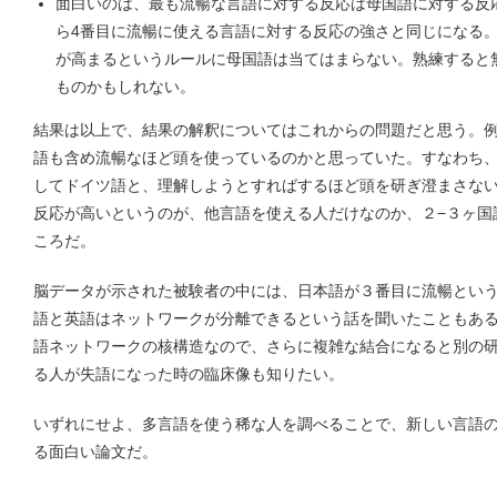
面白いのは、最も流暢な言語に対する反応は母国語に対する反
ら4番目に流暢に使える言語に対する反応の強さと同じになる
が高まるというルールに母国語は当てはまらない。熟練すると
ものかもしれない。
結果は以上で、結果の解釈についてはこれからの問題だと思う。
語も含め流暢なほど頭を使っているのかと思っていた。すなわち
してドイツ語と、理解しようとすればするほど頭を研ぎ澄まさな
反応が高いというのが、他言語を使える人だけなのか、２−３ヶ国
ころだ。
脳データが示された被験者の中には、日本語が３番目に流暢とい
語と英語はネットワークが分離できるという話を聞いたこともあ
語ネットワークの核構造なので、さらに複雑な結合になると別の
る人が失語になった時の臨床像も知りたい。
いずれにせよ、多言語を使う稀な人を調べることで、新しい言語
る面白い論文だ。