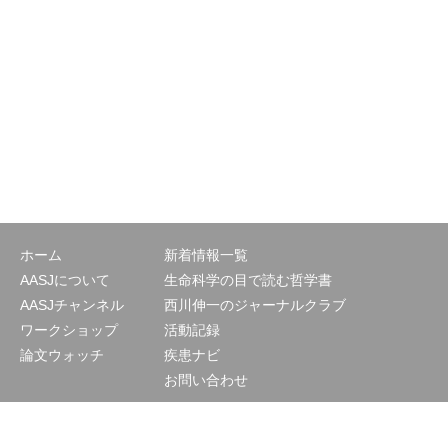
ホーム
新着情報一覧
AASJについて
生命科学の目で読む哲学書
AASJチャンネル
西川伸一のジャーナルクラブ
ワークショップ
活動記録
論文ウォッチ
疾患ナビ
お問い合わせ