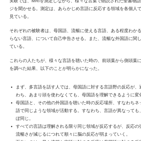
実験では、MRIを測定しながら、様々な言葉で朗読された聖書物
ジを聞かせる。測定は、あらかじめ言語に反応する領域を各個人
見ている。
それぞれの被験者は、母国語、流暢に使える言語、ある程度わか
らない言語、について自己申告させる。また、流暢な外国語に関
ている。
これらの人たちが、様々な言語を聴いた時の、前頭葉から側頭葉
を調べた結果、以下のことが明らかになった。
まず、多言語を話す人では、母国語に対する言語野の反応が、
わち、あまり頭を使わなくても、母国語を理解できるように変
母国語と、その他の外国語を聴いた時の反応場所、すなわちネ
語で同じような領域が活動する。すなわち、言語が異なっても
ぼ同じ。
すべての言語は理解される限り同じ領域が反応するが、反応の
流暢さが減じるにつれて順々に脳の反応が弱まっていく。