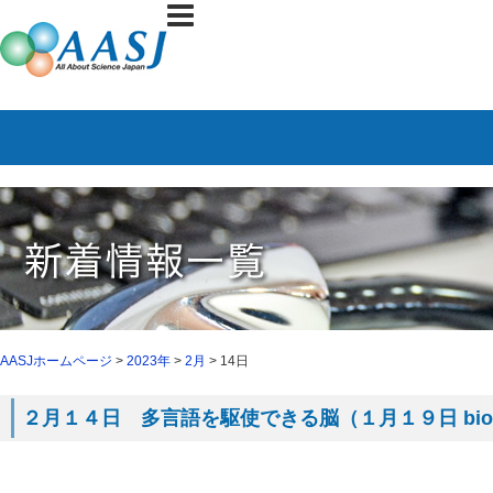
AASJホームページ
>
2023年
>
2月
> 14日
２月１４日 多言語を駆使できる脳（１月１９日 bioR