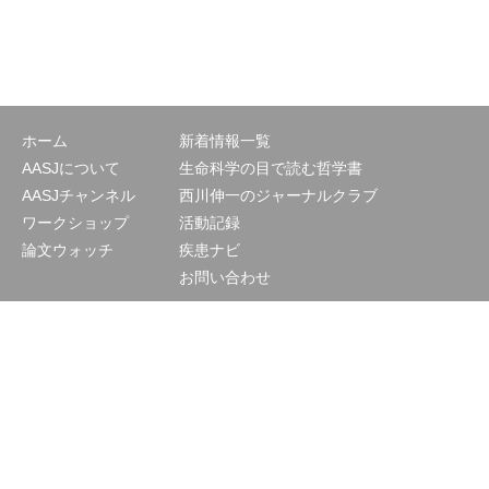
ホーム
新着情報一覧
AASJについて
生命科学の目で読む哲学書
AASJチャンネル
西川伸一のジャーナルクラブ
ワークショップ
活動記録
論文ウォッチ
疾患ナビ
お問い合わせ