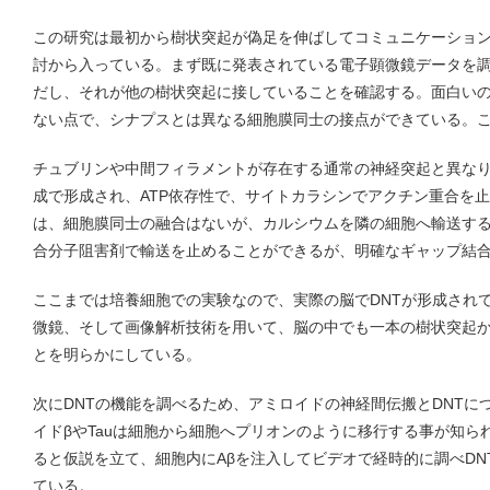
この研究は最初から樹状突起が偽足を伸ばしてコミュニケーショ
討から入っている。まず既に発表されている電子顕微鏡データを
だし、それが他の樹状突起に接していることを確認する。面白い
ない点で、シナプスとは異なる細胞膜同士の接点ができている。こ
チュブリンや中間フィラメントが存在する通常の神経突起と異なり
成で形成され、ATP依存性で、サイトカラシンでアクチン重合を
は、細胞膜同士の融合はないが、カルシウムを隣の細胞へ輸送す
合分子阻害剤で輸送を止めることができるが、明確なギャップ結
ここまでは培養細胞での実験なので、実際の脳でDNTが形成されて
微鏡、そして画像解析技術を用いて、脳の中でも一本の樹状突起か
とを明らかにしている。
次にDNTの機能を調べるため、アミロイドの神経間伝搬とDNTに
イドβやTauは細胞から細胞へプリオンのように移行する事が知ら
ると仮説を立て、細胞内にAβを注入してビデオで経時的に調べDN
ている。