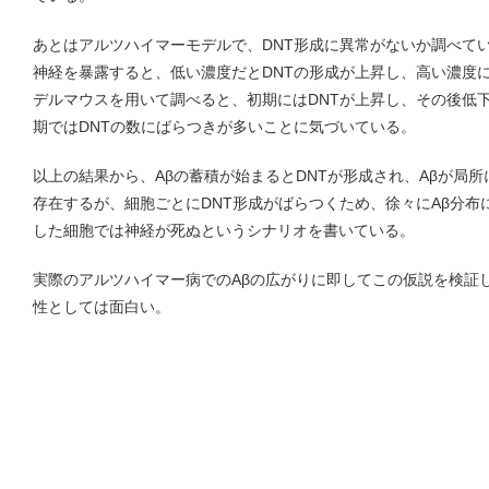
あとはアルツハイマーモデルで、DNT形成に異常がないか調べて
神経を暴露すると、低い濃度だとDNTの形成が上昇し、高い濃度
デルマウスを用いて調べると、初期にはDNTが上昇し、その後低
期ではDNTの数にばらつきが多いことに気づいている。
以上の結果から、Aβの蓄積が始まるとDNTが形成され、Aβが局
存在するが、細胞ごとにDNT形成がばらつくため、徐々にAβ分
した細胞では神経が死ぬというシナリオを書いている。
実際のアルツハイマー病でのAβの広がりに即してこの仮説を検証
性としては面白い。