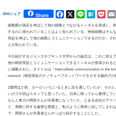
Facebook
X
Line
Hate
Po
SNSシェア
Share
細胞膜が偽足を伸ばして他の細胞とつながるトンネルを形成し、
するのに使われていることはよく知られている。神経細胞はそん
突起を伸ばして他の細胞とコミュニケーションできるのだが、そ
とが知られている。
今日紹介するジョンズホプキンス大学からの論文は、これに加え
他の樹状突起とコミュニケーションできるトンネルが形成されるという話
に掲載された。タイトルは「Intercellular communication in the brain th
network（樹状突起のナノチューブネットワークを介する脳内で
2週間ほど前、ヨーロッパにいるときに目を通していたが、そのと
いので今回はスキップと思っていた。日本に帰ってから整理して
なんと東大の岡部さんが共著者になっていた。とある会社のアド
り、実験に対する厳密な態度と、私のように簡単に信じてしまわ
で、岡部さんが共著者ならやっぱり紹介することにした。